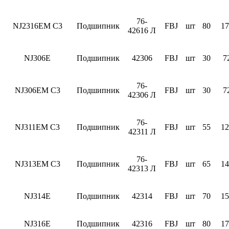
76-
NJ2316EM C3
Подшипник
FBJ
шт
80
17
42616 Л
NJ306E
Подшипник
42306
FBJ
шт
30
7
76-
NJ306EM C3
Подшипник
FBJ
шт
30
7
42306 Л
76-
NJ311EM C3
Подшипник
FBJ
шт
55
12
42311 Л
76-
NJ313EM C3
Подшипник
FBJ
шт
65
14
42313 Л
NJ314E
Подшипник
42314
FBJ
шт
70
15
NJ316E
Подшипник
42316
FBJ
шт
80
17