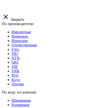
Закрыть
По производителю
Импортные
Немецкие
Японские
Отечественные
FAG
FBJ
NTN
SKF
ISB
SNR
INA
Koyo
Прочие
По виду тел качения
Шариковые
Роликовые