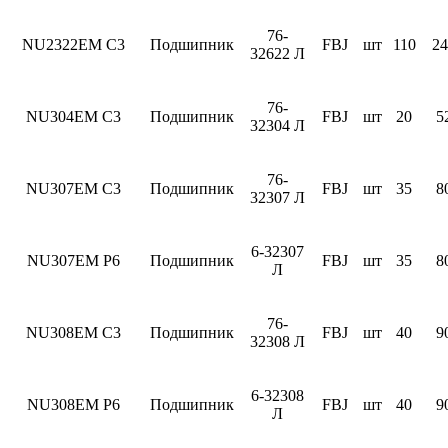
76-
NU2322EM C3
Подшипник
FBJ
шт
110
24
32622 Л
76-
NU304EM C3
Подшипник
FBJ
шт
20
5
32304 Л
76-
NU307EM C3
Подшипник
FBJ
шт
35
8
32307 Л
6-32307
NU307EM P6
Подшипник
FBJ
шт
35
8
Л
76-
NU308EM C3
Подшипник
FBJ
шт
40
9
32308 Л
6-32308
NU308EM P6
Подшипник
FBJ
шт
40
9
Л