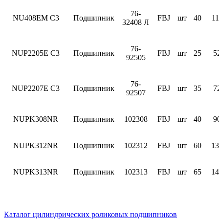
76-
NU408EM C3
Подшипник
FBJ
шт
40
11
32408 Л
76-
NUP2205E C3
Подшипник
FBJ
шт
25
5
92505
76-
NUP2207E C3
Подшипник
FBJ
шт
35
7
92507
NUPK308NR
Подшипник
102308
FBJ
шт
40
9
NUPK312NR
Подшипник
102312
FBJ
шт
60
13
NUPK313NR
Подшипник
102313
FBJ
шт
65
14
Каталог цилиндрических роликовых подшипников