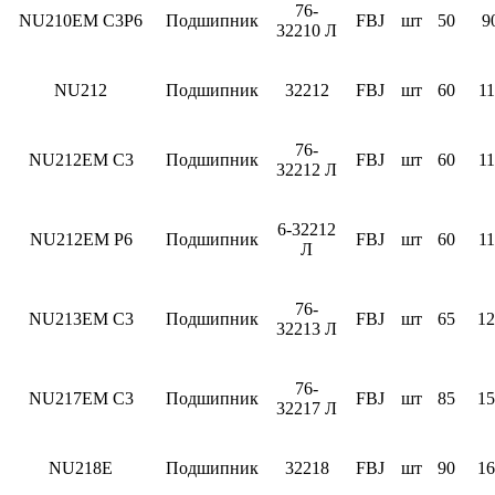
76-
NU210EM C3P6
Подшипник
FBJ
шт
50
9
32210 Л
NU212
Подшипник
32212
FBJ
шт
60
11
76-
NU212EM C3
Подшипник
FBJ
шт
60
11
32212 Л
6-32212
NU212EM P6
Подшипник
FBJ
шт
60
11
Л
76-
NU213EM C3
Подшипник
FBJ
шт
65
12
32213 Л
76-
NU217EM C3
Подшипник
FBJ
шт
85
15
32217 Л
NU218E
Подшипник
32218
FBJ
шт
90
16