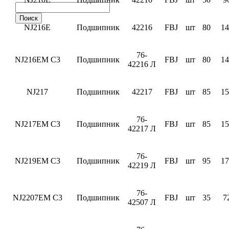
NJ216E
Подшипник
42216
FBJ
шт
80
14
76-
NJ216EM C3
Подшипник
FBJ
шт
80
14
42216 Л
NJ217
Подшипник
42217
FBJ
шт
85
15
76-
NJ217EM C3
Подшипник
FBJ
шт
85
15
42217 Л
76-
NJ219EM C3
Подшипник
FBJ
шт
95
17
42219 Л
76-
NJ2207EM C3
Подшипник
FBJ
шт
35
7
42507 Л