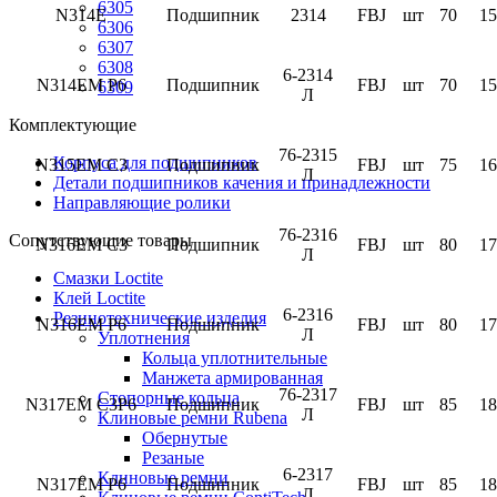
6305
N314E
Подшипник
2314
FBJ
шт
70
15
6306
6307
6308
6-2314
N314EM P6
Подшипник
FBJ
шт
70
15
6309
Л
Комплектующие
76-2315
Корпуса для подшипников
N315EM C3
Подшипник
FBJ
шт
75
16
Л
Детали подшипников качения и принадлежности
Направляющие ролики
76-2316
Сопутствующие товары
N316EM C3
Подшипник
FBJ
шт
80
17
Л
Смазки Loctite
Клей Loctite
6-2316
Резинотехнические изделия
N316EM P6
Подшипник
FBJ
шт
80
17
Л
Уплотнения
Кольца уплотнительные
Манжета армированная
76-2317
Стопорные кольца
N317EM C3P6
Подшипник
FBJ
шт
85
18
Л
Клиновые ремни Rubena
Обернутые
Резаные
6-2317
Клиновые ремни
N317EM P6
Подшипник
FBJ
шт
85
18
Л