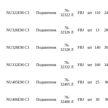
76-
NU322EM C3
Подшипник
FBJ
шт
110
24
32322 Л
76-
NU326EM C3
Подшипник
FBJ
шт
13
28
32326 Л
76-
NU328EM C3
Подшипник
FBJ
шт
140
30
32328 Л
76-
NU332EM C3
Подшипник
FBJ
шт
160
34
32332 Л
76-
NU405EM C3
Подшипник
FBJ
шт
25
8
32405 Л
76-
NU406EM C3
Подшипник
FBJ
шт
30
9
32406 Л