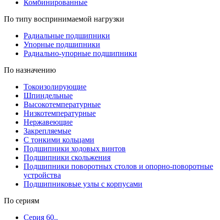
Комбинированные
По типу воспринимаемой нагрузки
Радиальные подшипники
Упорные подшипники
Радиально-упорные подшипники
По назначению
Токоизолирующие
Шпиндельные
Высокотемпературные
Низкотемпературные
Нержавеющие
Закрепляемые
С тонкими кольцами
Подшипники ходовых винтов
Подшипники скольжения
Подшипники поворотных столов и опорно-поворотные
устройства
Подшипниковые узлы с корпусами
По сериям
Серия 60..