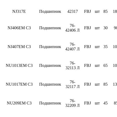
NJ317E
Подшипник
42317
FBJ
шт
85
18
76-
NJ406EM C3
Подшипник
FBJ
шт
30
9
42406 Л
76-
NJ407EM C3
Подшипник
FBJ
шт
35
10
42407 Л
76-
NU1013EM C3
Подшипник
FBJ
шт
65
10
32113 Л
76-
NU1017EM C3
Подшипник
FBJ
шт
85
13
32117 Л
76-
NU209EM C3
Подшипник
FBJ
шт
45
8
32209 Л