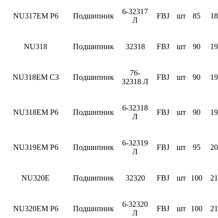
6-32317
NU317EM P6
Подшипник
FBJ
шт
85
18
Л
NU318
Подшипник
32318
FBJ
шт
90
19
76-
NU318EM C3
Подшипник
FBJ
шт
90
19
32318 Л
6-32318
NU318EM P6
Подшипник
FBJ
шт
90
19
Л
6-32319
NU319EM P6
Подшипник
FBJ
шт
95
20
Л
NU320E
Подшипник
32320
FBJ
шт
100
21
6-32320
NU320EM P6
Подшипник
FBJ
шт
100
21
Л