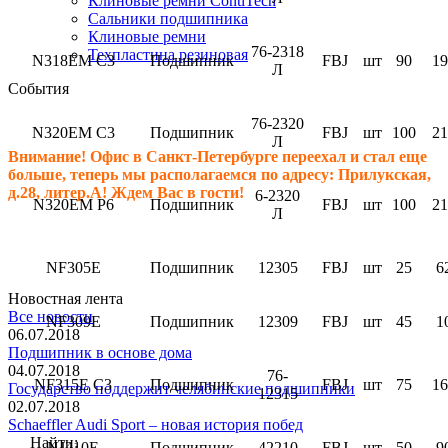
Клиновые ремни ContiTech
Сальники подшипника
Клиновые ремни
76-2318
Техпластина резиновая
N318EM C3
Подшипник
FBJ
шт
90
19
Л
События
76-2320
N320EM C3
Подшипник
FBJ
шт
100
21
Л
Внимание! Офис в Санкт-Петербурге переехал и стал еще
больше, теперь мы располагаемся по адресу: Прилукская,
д.28, литер.А! Ждем Вас в гости!
6-2320
N320EM P6
Подшипник
FBJ
шт
100
21
Л
NF305E
Подшипник
12305
FBJ
шт
25
6
Новостная лента
Все новости
NF309E
Подшипник
12309
FBJ
шт
45
1
06.07.2018
Подшипник в основе дома
04.07.2018
76-
NF315E C3
Подшипник
FBJ
шт
75
16
Государство поддержит челябинские подшипники
12315
02.07.2018
Schaeffler Audi Sport – новая история побед
Найти:
NJ210E
Подшипник
42210
FBJ
шт
50
9