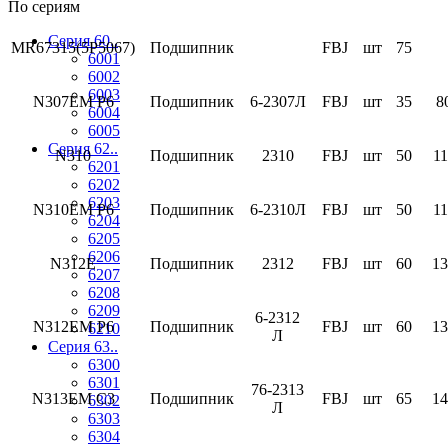
По сериям
Серия 60..
MR67315(5P5067)
Подшипник
FBJ
шт
75
6001
6002
6003
N307EM P6
Подшипник
6-2307Л
FBJ
шт
35
8
6004
6005
Серия 62..
N310
Подшипник
2310
FBJ
шт
50
11
6201
6202
6203
N310EM P6
Подшипник
6-2310Л
FBJ
шт
50
11
6204
6205
6206
N312E
Подшипник
2312
FBJ
шт
60
13
6207
6208
6209
6-2312
N312EM P6
Подшипник
FBJ
шт
60
13
6210
Л
Серия 63..
6300
6301
76-2313
N313EM C3
Подшипник
FBJ
шт
65
14
6302
Л
6303
6304