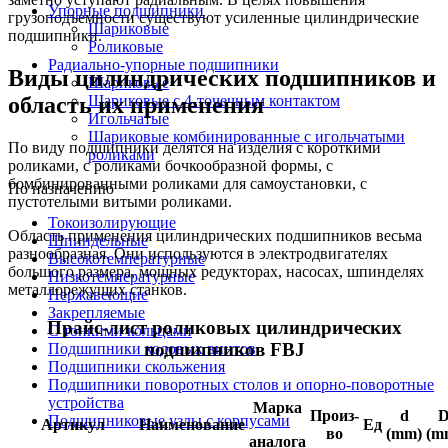
Упорные подшипники
грузоподъемности существуют усиленные цилиндрические
Шариковые
подшипники.
Роликовые
Радиально-упорные подшипники
Виды цилиндрических подшипников и
Шариковые
область их применения
Шариковые с 4-точечным контактом
Игольчатые
Шариковые комбинированные с игольчатыми
По виду подшипники делятся на изделия с короткими
роликами
роликами, с роликами бочкообразной формы, с
бомбинированными роликами для самоустановки, с
По назначению
пустотелыми витыми роликами.
Токоизолирующие
Область применения цилиндрических подшипников весьма
Шпиндельные
разнообразная. Они используются в электродвигателях
Высокотемпературные
большого размера, мощных редукторах, насосах, шпинделях
Низкотемпературные
металлорежущих станков.
Нержавеющие
Закрепляемые
Прайс-лист роликовых цилиндрических
С тонкими кольцами
подшипников FBJ
Подшипники ходовых винтов
Подшипники скольжения
Подшипники поворотных столов и опорно-поворотные
устройства
Марка
Произ-
d
Подшипниковые узлы с корпусами
Артикул
Наименование
Ед
во
(mm)
(m
аналога