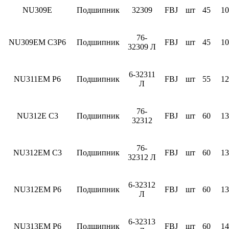
NU309E
Подшипник
32309
FBJ
шт
45
10
76-
NU309EM C3P6
Подшипник
FBJ
шт
45
10
32309 Л
6-32311
NU311EM P6
Подшипник
FBJ
шт
55
12
Л
76-
NU312E C3
Подшипник
FBJ
шт
60
13
32312
76-
NU312EM C3
Подшипник
FBJ
шт
60
13
32312 Л
6-32312
NU312EM P6
Подшипник
FBJ
шт
60
13
Л
6-32313
NU313EM P6
Подшипник
FBJ
шт
60
14