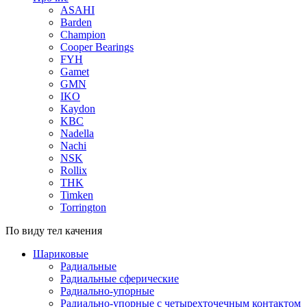
ASAHI
Barden
Champion
Cooper Bearings
FYH
Gamet
GMN
IKO
Kaydon
KBC
Nadella
Nachi
NSK
Rollix
THK
Timken
Torrington
По виду тел качения
Шариковые
Радиальные
Радиальные сферические
Радиально-упорные
Радиально-упорные с четырехточечным контактом