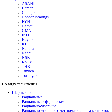
ASAHI
Barden
Champion
Cooper Bearings
FYH
Gamet
GMN
IKO
Kaydon
KBC
Nadella
Nachi
NSK
Rollix
THK
Timken
Torrington
По виду тел качения
Шариковые
Радиальные
Радиальные сферические
Радиально-упорные
Радиально-упорные с четырехточечным контактом