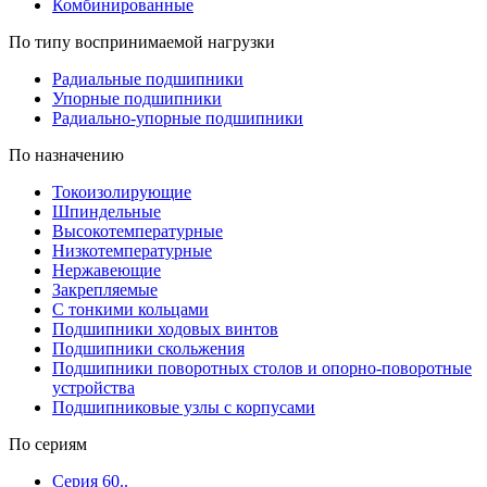
Комбинированные
По типу воспринимаемой нагрузки
Радиальные подшипники
Упорные подшипники
Радиально-упорные подшипники
По назначению
Токоизолирующие
Шпиндельные
Высокотемпературные
Низкотемпературные
Нержавеющие
Закрепляемые
С тонкими кольцами
Подшипники ходовых винтов
Подшипники скольжения
Подшипники поворотных столов и опорно-поворотные
устройства
Подшипниковые узлы с корпусами
По сериям
Серия 60..