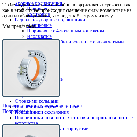
Упорные подшипники
Такие подшипники не способны выдерживать перекосы, так
Шариковые
как в этом случае происходит смешение силы воздействие на
Роликовые
один из краев роликов, что ведет к быстрому износу.
Радиально-упорные подшипники
Шариковые
Мы предлагаем:
Шариковые с 4-точечным контактом
Игольчатые
Шариковые комбинированные с игольчатыми
роликами
По назначению
Токоизолирующие
Шпиндельные
Высокотемпературные
Низкотемпературные
Нержавеющие
Закрепляемые
С тонкими кольцами
Цилиндрические роликоподшипники
Подшипники ходовых винтов
Подробнее >>
Подшипники скольжения
Подшипники поворотных столов и опорно-поворотные
устройства
Подшипниковые узлы с корпусами