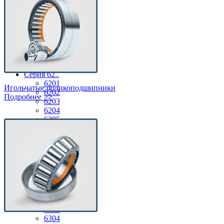
По сериям
Серия 60..
6001
6002
6003
6004
6005
Серия 62..
6201
Игольчатые роликоподшипники
6202
Подробнее >>
6203
6204
6205
6206
6207
6208
6209
6210
Серия 63..
6300
6301
6302
6303
6304