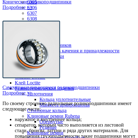
Конические роликоподшипники
6305
Подробнее >>
6306
6307
6308
6309
Комплектующие
Корпуса для подшипников
Детали подшипников качения и принадлежности
Направляющие ролики
Сопутствующие товары
Смазки Loctite
Клей Loctite
Самоустанавливающиеся роликоподшипники
Резинотехнические изделия
Подробнее >>
Уплотнения
Кольца уплотнительные
По своему строению радиальные роликоподшипники имеют
Манжета армированная
следующие части:
Стопорные кольца
Клиновые ремни Rubena
наружное и внутреннее кольца;
Обернутые
сепаратор, который часто выполняется из листовой
Резаные
стали, бронзы, латуни и ряда других материалов. Для
Клиновые ремни
повышения грузоподъемности такие подшипники могут