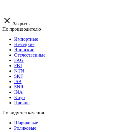
Закрыть
По производителю
Импортные
Немецкие
Японские
Отечественные
FAG
FBJ
NTN
SKF
ISB
SNR
INA
Koyo
Прочие
По виду тел качения
Шариковые
Роликовые