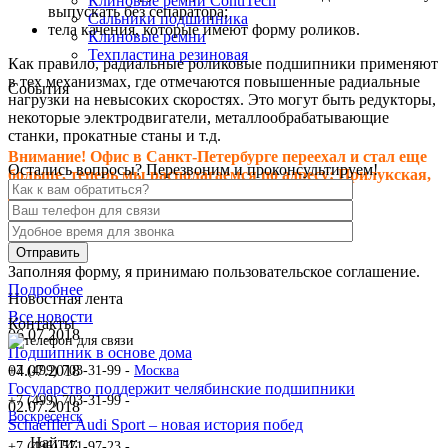
Клиновые ремни ContiTech
выпускать без сепаратора;
Сальники подшипника
тела качения, которые имеют форму роликов.
Клиновые ремни
Техпластина резиновая
Как правило, радиальные роликовые подшипники применяют
в тех механизмах, где отмечаются повышенные радиальные
События
нагрузки на невысоких скоростях. Это могут быть редукторы,
некоторые электродвигатели, металлообрабатывающие
станки, прокатные станы и т.д.
Внимание! Офис в Санкт-Петербурге переехал и стал еще
Остались вопросы? Перезвоним и проконсультируем!
больше, теперь мы располагаемся по адресу: Прилукская,
д.28, литер.А! Ждем Вас в гости!
Заполняя форму, я принимаю пользовательское соглашение.
Подробнее
Новостная лента
Все новости
Контакты
06.07.2018
Подшипник в основе дома
04.07.2018
+7 (499) 703-31-99 -
Москва
Государство поддержит челябинские подшипники
+7 (499) 703-31-99 -
02.07.2018
Воскресенск
Schaeffler Audi Sport – новая история побед
Найти:
+7 (496) 571-97-23 -