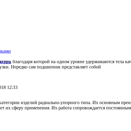
иками
туру, благодаря которой на одном уровне удерживаются тела ка
иками
грузки. Нередко сам подшипник представляет собой
018 12:33
атегории изделий радиально-упорного типа. Их основным преи
яет их сферу применения. Их работа сопровождается постоянны