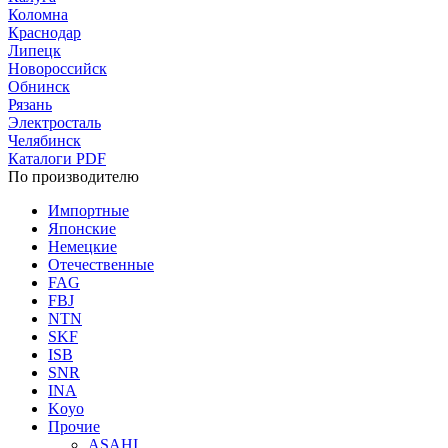
Коломна
Краснодар
Липецк
Новороссийск
Обнинск
Рязань
Электросталь
Челябинск
Каталоги PDF
По производителю
Импортные
Японские
Немецкие
Отечественные
FAG
FBJ
NTN
SKF
ISB
SNR
INA
Koyo
Прочие
ASAHI