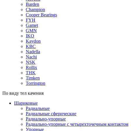
Barden
Champion
Cooper Bearings
FYH
Gamet
GMN
IKO
Kaydon
KBC
Nadella
Nachi
NSK
Rollix
THK
Timken
Torrington
По виду тел качения
Шариковые
Радиальные
Радиальные сферические
Радиально-упорные
Радиально-упорные с четырехточечным контактом
Упорные