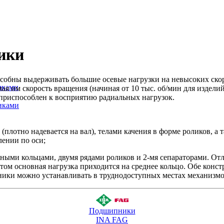
ики
обны выдерживать большие осевые нагрузки на невысоких скор
иками
 им скорость вращения (начиная от 10 тыс. об/мин для изделий 
приспособлен к восприятию радиальных нагрузок.
иками
плотно надевается на вал), телами качения в форме роликов, а
лении по оси;
ными кольцами, двумя рядами роликов и 2-мя сепараторами. О
том основная нагрузка приходится на среднее кольцо. Обе конс
пники можно устанавливать в труднодоступных местах механизмо
Подшипники
INA FAG