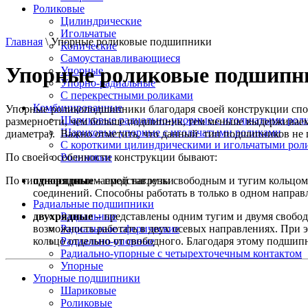
Роликовые
Цилиндрические
Игольчатые
Главная
\ Упорные роликовые подшипники
Конические
Самоустанавливающиеся
Упорные роликовые подшипн
Упорные
Упорно-радиальные
C перекрестными роликами
Комбинированные
Упорные роликоподшипники благодаря своей конструкции спос
Шариковые радиально-упорные с игольчатыми рол
размерности, чем больше подшипник, тем меньше выдерживаемая
Шариковые упорные с игольчатыми роликами
диаметра). Важно отметить, что данный тип подшипников не 
С короткими цилиндрическими и игольчатыми рол
По своей особенности конструкции бывают:
Роликовые
однорядные
– представлены свободным и тугим кольцом (
По типу воспринимаемой нагрузки
соединений. Способны работать в только в одном направ
Радиальные подшипники
двухрядные
– представлены одним тугим и двумя свобод
Радиальные
возможность работать в двух осевых направлениях. При э
Радиальные сферические
кольцо отдельно от свободного. Благодаря этому подши
Радиально-упорные
Радиально-упорные с четырехточечным контактом
Упорные
Упорные подшипники
Шариковые
Роликовые