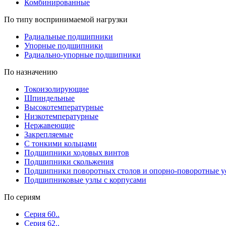
Комбинированные
По типу воспринимаемой нагрузки
Радиальные подшипники
Упорные подшипники
Радиально-упорные подшипники
По назначению
Токоизолирующие
Шпиндельные
Высокотемпературные
Низкотемпературные
Нержавеющие
Закрепляемые
С тонкими кольцами
Подшипники ходовых винтов
Подшипники скольжения
Подшипники поворотных столов и опорно-поворотные у
Подшипниковые узлы с корпусами
По сериям
Серия 60..
Серия 62..