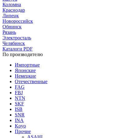
Коломна
Краснодар
Липецк
Новороссийск
Обнинск
Рязань
Электросталь
Челябинск
Каталоги PDF
По производителю
Импортные
Японские
Немецкие
Отечественные
FAG
FBJ
NTN
SKF
ISB
SNR
INA
Koyo
Прочие
ASAHI