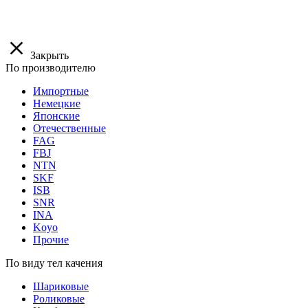
Закрыть
По производителю
Импортные
Немецкие
Японские
Отечественные
FAG
FBJ
NTN
SKF
ISB
SNR
INA
Koyo
Прочие
По виду тел качения
Шариковые
Роликовые