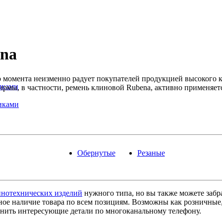
na
ого момента неизменно радует покупателей продукцией высокого 
иками
рмы, в частности, ремень клиновой Rubena, активно применяет
иками
Обернутые
Резаные
инотехнических изделий
нужного типа, но вы также можете забр
ое наличие товара по всем позициям. Возможны как розничные, 
чнить интересующие детали по многоканальному телефону.