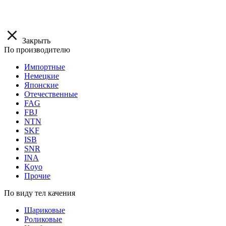
Закрыть
По производителю
Импортные
Немецкие
Японские
Отечественные
FAG
FBJ
NTN
SKF
ISB
SNR
INA
Koyo
Прочие
По виду тел качения
Шариковые
Роликовые