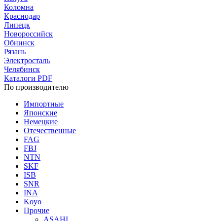
Коломна
Краснодар
Липецк
Новороссийск
Обнинск
Рязань
Электросталь
Челябинск
Каталоги PDF
По производителю
Импортные
Японские
Немецкие
Отечественные
FAG
FBJ
NTN
SKF
ISB
SNR
INA
Koyo
Прочие
ASAHI