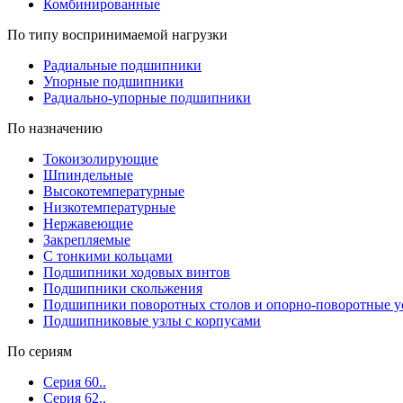
Комбинированные
По типу воспринимаемой нагрузки
Радиальные подшипники
Упорные подшипники
Радиально-упорные подшипники
По назначению
Токоизолирующие
Шпиндельные
Высокотемпературные
Низкотемпературные
Нержавеющие
Закрепляемые
С тонкими кольцами
Подшипники ходовых винтов
Подшипники скольжения
Подшипники поворотных столов и опорно-поворотные у
Подшипниковые узлы с корпусами
По сериям
Серия 60..
Серия 62..