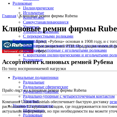
Роликовые
Цилиндрические
Игольчатые
Главная
\ Клиновые ремни фирмы Rubena
Конические
Самоустанавливающиеся
Клиновые ремни фирмы Rube
Упорные
Упорно-радиальные
C перекрестными роликами
Комбинированные
Бренд «Рубена» основан в 1908 году, и с т
Шариковые радиально-упорные с игольчатыми рол
производителей РТИ. Продукция чешской фи
Шариковые упорные с игольчатыми роликами
сфере.
С короткими цилиндрическими и игольчатыми рол
Роликовые
Ассортимент клиновых ремней Рубена
По типу воспринимаемой нагрузки
Радиальные подшипники
Радиальные
Радиальные сферические
Прайс-лист на клиновые ремни фирмы Rubena
Радиально-упорные
Радиально-упорные с четырехточечным контактом
Упорные
Компания Union Industrials обеспечивает быструю доставку
рез
Упорные подшипники
расположено 10 крупных складов, где поддерживается постоянн
Шариковые
актуальная информация, но при необходимости вы можете уто
Роликовые