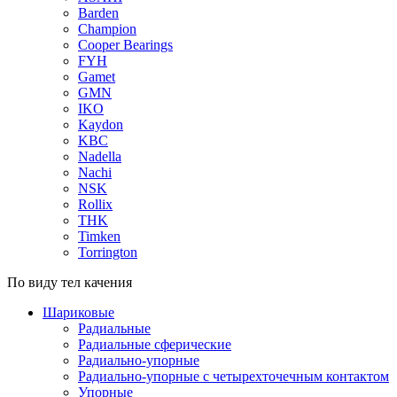
Barden
Champion
Cooper Bearings
FYH
Gamet
GMN
IKO
Kaydon
KBC
Nadella
Nachi
NSK
Rollix
THK
Timken
Torrington
По виду тел качения
Шариковые
Радиальные
Радиальные сферические
Радиально-упорные
Радиально-упорные с четырехточечным контактом
Упорные