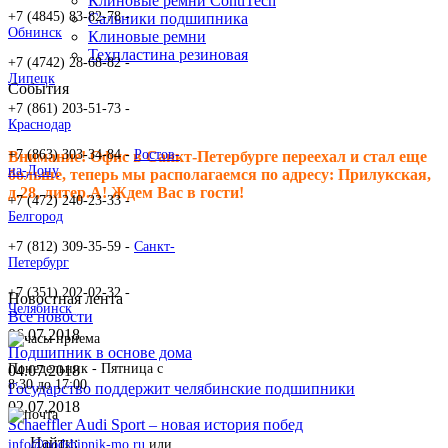
Клиновые ремни ContiTech
+7 (4845) 83-82-78 -
Сальники подшипника
Обнинск
Клиновые ремни
Техпластина резиновая
+7 (4742) 28-68-82 -
Липецк
События
+7 (861) 203-51-73 -
Краснодар
+7 (863) 303-34-84 -
Ростов-
Внимание! Офис в Санкт-Петербурге переехал и стал еще
на-Дону
больше, теперь мы располагаемся по адресу: Прилукская,
д.28, литер.А! Ждем Вас в гости!
+7 (472) 240-23-33 -
Белгород
+7 (812) 309-35-59 -
Санкт-
Петербург
+7 (351) 202-02-32 -
Новостная лента
Челябинск
Все новости
06.07.2018
Подшипник в основе дома
Понедельник - Пятница c
04.07.2018
8:30 до 17:00
Государство поддержит челябинские подшипники
02.07.2018
Schaeffler Audi Sport – новая история побед
Найти:
info@podshipnik-mo.ru
или