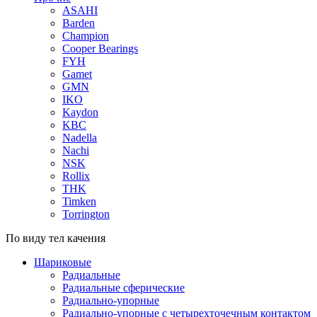
ASAHI
Barden
Champion
Cooper Bearings
FYH
Gamet
GMN
IKO
Kaydon
KBC
Nadella
Nachi
NSK
Rollix
THK
Timken
Torrington
По виду тел качения
Шариковые
Радиальные
Радиальные сферические
Радиально-упорные
Радиально-упорные с четырехточечным контактом