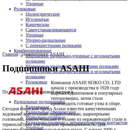
Упорные
Роликовые
Цилиндрические
Игольчатые
Конические
Самоустанавливающиеся
Упорные
Упорно-радиальные
C перекрестными роликами
Комбинированные
Главная
\ Подшипники ASAHI
Шариковые радиально-упорные с игольчатыми
роликами
Подшипники ASAHI
Шариковые упорные с игольчатыми роликами
С короткими цилиндрическими и игольчатыми
роликами
Роликовые
Компания ASAHI SEIKO CO. LTD
начала с производства в 1928 году
По типу воспринимаемой нагрузки
шарикоподшипников в популярных
типоразмерах, затем стала
Радиальные подшипники
производить готовые узлы в сборе.
Радиальные
Сегодня японский бренд Асахи известен качественными
Радиальные сферические
ходовыми корпусными подшипниками, шарнирными
Радиально-упорные
головками, наконечниками и узлами из нержавеющей стали и
Радиально-упорные с четырехточечным контактом
термопластика для пищевой промышленности. Для
Упорные
производства также используется чугун. С начала 2000-х