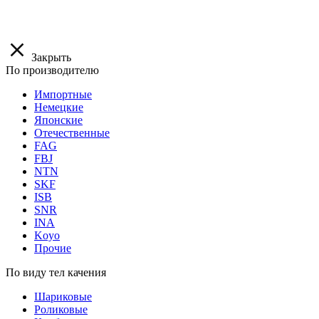
Закрыть
По производителю
Импортные
Немецкие
Японские
Отечественные
FAG
FBJ
NTN
SKF
ISB
SNR
INA
Koyo
Прочие
По виду тел качения
Шариковые
Роликовые