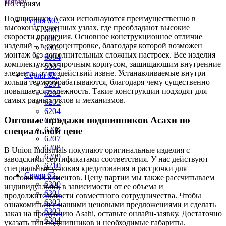
заявку
По сериям
Подшипники Асахи используются преимущественно в
Серия 60..
высоконагруженных узлах, где преобладают высокие
6001
скорости вращения. Основное конструкционное отличие
6002
изделий – в самоцентровке, благодаря которой возможен
6003
монтаж без дополнительных сложных настроек. Все изделия
6004
комплектуются прочным корпусом, защищающим внутренние
6005
элементы от воздействий извне. Устанавливаемые внутри
Серия 62..
кольца термообрабатываются, благодаря чему существенно
6201
повышается надежность. Такие конструкции подходят для
6202
самых разных узлов и механизмов.
6203
6204
Оптовые продажи подшипников Асахи по
6205
6206
специальной цене
6207
6208
В Union Industrials покупают оригинальные изделия с
6209
заводскими сертификатами соответствия. У нас действуют
6210
специальные условия кредитования и рассрочки для
Серия 63..
постоянных клиентов. Цену партии мы также рассчитываем
6300
индивидуально, в зависимости от ее объема и
6301
продолжительности совместного сотрудничества. Чтобы
6302
ознакомиться с нашими ценовыми предложениями и сделать
6303
заказ на продукцию Asahi, оставьте онлайн-заявку. Достаточно
6304
указать тип подшипников и необходимые габариты.