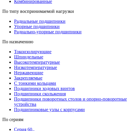
Комбинированные
По типу воспринимаемой нагрузки
Радиальные подшипники
Упорные подшипники
Радиально-упорные подшипники
По назначению
Токоизолирующие
Шпиндельные
Высокотемпературные
Низкотемпературные
Нержавеющие
Закрепляемые
С тонкими кольцами
Подшипники ходовых винтов
Подшипники скольжения
Подшипники поворотных столов и опорно-поворотные
устройства
Подшипниковые узлы с корпусами
По сериям
Серия 60..