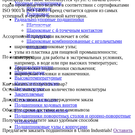
Упорные подшипники
годов производство ведется в соответствии с сертификатами
Шариковые
ISO 9001 и ISO 14001. Бренд считается одним из самых
Роликовые
успешных в средней ценовой категории.
Радиально-упорные подшипники
Шариковые
Каталог подшипников ASAHI
Шариковые с 4-точечным контактом
Игольчатые
Ассортимент продукции включает в себя:
Шариковые комбинированные с игольчатыми
шарикоподшипниковые узлы;
роликами
узлы из пластика для пищевой промышленности;
По назначению
конструкции для работы в экстремальных условиях,
например, в воде или при высоких температурах;
Токоизолирующие
сферические подшипники скольжения;
Шпиндельные
шарнирные головки и наконечники.
Высокотемпературные
Низкотемпературные
Как заказать и получить товар?
Нержавеющие
Оставьте заявку, указав количество номенклатуры
Закрепляемые
Дождитесь звонка с подтверждением заказа
С тонкими кольцами
Подшипники ходовых винтов
Обсудите сроки доставки или самовывоза
Подшипники скольжения
Подшипники поворотных столов и опорно-поворотные
Получите и оплатите заказ удобным способом
устройства
Подшипниковые узлы с корпусами
Предлагаем заказать подшипники в Union Industrials!
Оставить