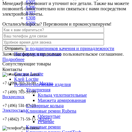
6305
Менеджер перезвонит и уточнит все детали. Также вы можете
6306
позвонить самостоятельно или связаться с нами посредством
6307
электронной почты.
6308
6309
Остались вопросы? Перезвоним и проконсультируем!
Комплектующие
Корпуса для подшипников
Детали подшипников качения и принадлежности
Направляющие ролики
Заполняя форму, я принимаю пользовательское соглашение.
Подробнее
Сопутствующие товары
Контакты
Смазки Loctite
Клей Loctite
+7 (499) 703-31-99 -
Москва
Резинотехнические изделия
Уплотнения
+7 (499) 703-31-99 -
Кольца уплотнительные
Воскресенск
Манжета армированная
Стопорные кольца
+7 (496) 571-97-23 -
Электросталь
Клиновые ремни Rubena
Обернутые
+7 (4842) 71-59-15 -
Калуга
Резаные
Клиновые ремни