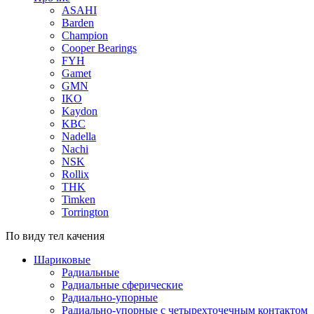
ASAHI
Barden
Champion
Cooper Bearings
FYH
Gamet
GMN
IKO
Kaydon
KBC
Nadella
Nachi
NSK
Rollix
THK
Timken
Torrington
По виду тел качения
Шариковые
Радиальные
Радиальные сферические
Радиально-упорные
Радиально-упорные с четырехточечным контактом