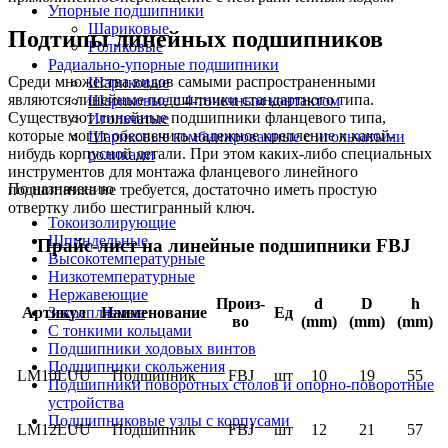
Упорные подшипники
Шариковые
Подтипы линейных подшипников
Роликовые
Радиально-упорные подшипники
Среди множества видов самыми распространенными
Шариковые
являются линейные подшипники стандартного типа.
Шариковые с 4-точечным контактом
Существуют линейные подшипники фланцевого типа,
Игольчатые
которые могут обеспечить надежное крепление к какой-
Шариковые комбинированные с игольчатыми
нибудь корпусной детали. При этом каких-либо специальных
роликами
инструментов для монтажа фланцевого линейного
По назначению
подшипника не требуется, достаточно иметь простую
отвертку либо шестигранный ключ.
Токоизолирующие
Шпиндельные
Прайс-лист на линейные подшипники FBJ
Высокотемпературные
Низкотемпературные
Нержавеющие
Произ-
d
D
h
Закрепляемые
Артикул
Наименование
Ед
во
(mm)
(mm)
(mm)
С тонкими кольцами
Подшипники ходовых винтов
Подшипники скольжения
LM10LUU
Подшипник
FBJ
шт
10
19
55
Подшипники поворотных столов и опорно-поворотные
устройства
Подшипниковые узлы с корпусами
LM12LUU
Подшипник
FBJ
шт
12
21
57