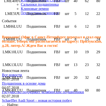
Клиновые ремни ContiTech
LME40UU
Подшипник
FBJ
шт
40
62
80
Сальники подшипника
Клиновые ремни
Техпластина резиновая
LME5UU
Подшипник
FBJ
шт
5
12
22
События
LMH6LUU
Подшипник
FBJ
шт
6
12
19
Внимание! Офис в Санкт-Петербурге переехал и стал еще
LMH8LUU
Подшипник
FBJ
шт
8
15
24
больше, теперь мы располагаемся по адресу: Прилукская,
д.28, литер.А! Ждем Вас в гости!
LMK10LUU
Подшипник
FBJ
шт
10
19
29
LMK13LUU
Подшипник
FBJ
шт
13
23
32
Новостная лента
Все новости
LMK20LUU
Подшипник
FBJ
шт
20
32
42
06.07.2018
Подшипник в основе дома
04.07.2018
LMK40LUU
Подшипник
FBJ
шт
40
60
80
Государство поддержит челябинские подшипники
02.07.2018
Schaeffler Audi Sport – новая история побед
Найти: