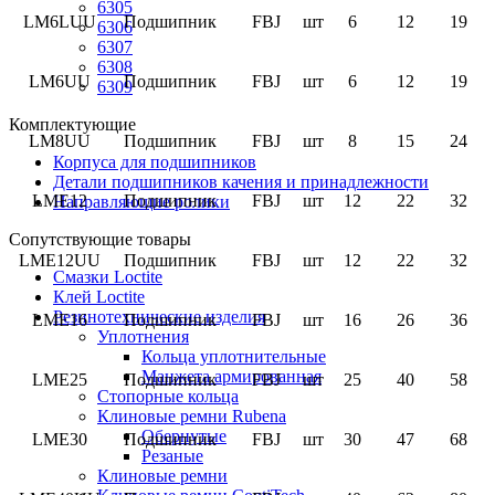
6305
LM6LUU
Подшипник
FBJ
шт
6
12
19
6306
6307
6308
LM6UU
Подшипник
FBJ
шт
6
12
19
6309
Комплектующие
LM8UU
Подшипник
FBJ
шт
8
15
24
Корпуса для подшипников
Детали подшипников качения и принадлежности
LME12
Подшипник
FBJ
шт
12
22
32
Направляющие ролики
Сопутствующие товары
LME12UU
Подшипник
FBJ
шт
12
22
32
Смазки Loctite
Клей Loctite
Резинотехнические изделия
LME16
Подшипник
FBJ
шт
16
26
36
Уплотнения
Кольца уплотнительные
Манжета армированная
LME25
Подшипник
FBJ
шт
25
40
58
Стопорные кольца
Клиновые ремни Rubena
Обернутые
LME30
Подшипник
FBJ
шт
30
47
68
Резаные
Клиновые ремни