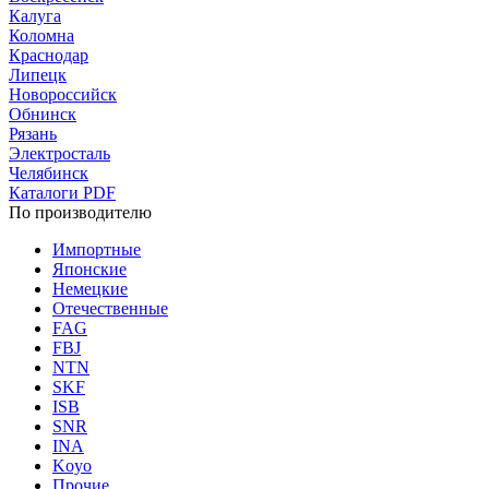
Калуга
Коломна
Краснодар
Липецк
Новороссийск
Обнинск
Рязань
Электросталь
Челябинск
Каталоги PDF
По производителю
Импортные
Японские
Немецкие
Отечественные
FAG
FBJ
NTN
SKF
ISB
SNR
INA
Koyo
Прочие