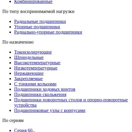
Комбинированные
По типу воспринимаемой нагрузки
Радиальные подшипники
Упорные подшипники
Радиально-упорные подшипники
По назначению
Токоизолирующие
Шпиндельные
Высокотемпературные
Низкотемпературные
Нержавеющие
Закрепляемые
С тонкими кольцами
Подшипники ходовых винтов
Подшипники скольжения
Подшипники поворотных столов и опорно-поворотные
устройства
Подшипниковые узлы с корпусами
По сериям
Серия 60..