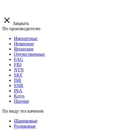
Закрыть
По производителю
Импортные
Немецкие
Японские
Отечественные
FAG
FBJ
NTN
SKF
ISB
SNR
INA
Koyo
Прочие
По виду тел качения
Шариковые
Роликовые