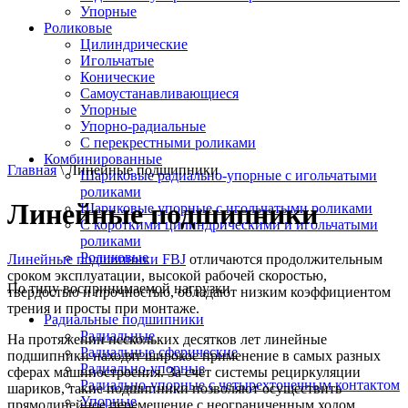
Упорные
Роликовые
Цилиндрические
Игольчатые
Конические
Самоустанавливающиеся
Упорные
Упорно-радиальные
C перекрестными роликами
Комбинированные
Главная
\ Линейные подшипники
Шариковые радиально-упорные с игольчатыми
роликами
Линейные подшипники
Шариковые упорные с игольчатыми роликами
С короткими цилиндрическими и игольчатыми
роликами
Роликовые
Линейные подшипники FBJ
отличаются продолжительным
сроком эксплуатации, высокой рабочей скоростью,
По типу воспринимаемой нагрузки
твердостью и прочностью, обладают низким коэффициентом
трения и просты при монтаже.
Радиальные подшипники
Радиальные
На протяжении нескольких десятков лет линейные
Радиальные сферические
подшипники находят широкое применение в самых разных
Радиально-упорные
сферах машиностроения. За счет системы рециркуляции
Радиально-упорные с четырехточечным контактом
шариков, такие подшипники позволяют осуществить
Упорные
прямолинейное перемещение с неограниченным ходом.