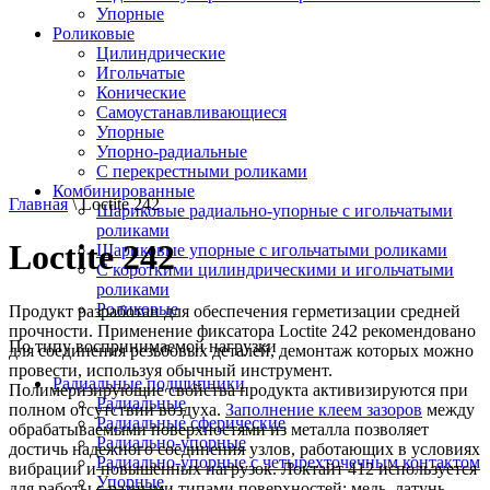
Упорные
Роликовые
Цилиндрические
Игольчатые
Конические
Самоустанавливающиеся
Упорные
Упорно-радиальные
C перекрестными роликами
Комбинированные
Главная
\ Loctite 242
Шариковые радиально-упорные с игольчатыми
роликами
Loctite 242
Шариковые упорные с игольчатыми роликами
С короткими цилиндрическими и игольчатыми
роликами
Роликовые
Продукт разработан для обеспечения герметизации средней
прочности. Применение фиксатора Loctite 242 рекомендовано
По типу воспринимаемой нагрузки
для соединения резьбовых деталей, демонтаж которых можно
провести, используя обычный инструмент.
Радиальные подшипники
Полимеризирующие свойства продукта активизируются при
Радиальные
полном отсутствии воздуха.
Заполнение клеем зазоров
между
Радиальные сферические
обрабатываемыми поверхностями из металла позволяет
Радиально-упорные
достичь надежного соединения узлов, работающих в условиях
Радиально-упорные с четырехточечным контактом
вибрации и повышенных нагрузок. Локтайт 412 используется
Упорные
для работы с разными типами поверхностей: медь, латунь,