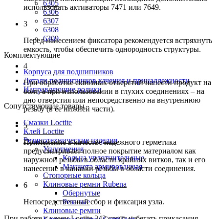
6305
использовать активаторы 7471 или 7649.
6306
6307
3
6308
6309
Перед нанесением фиксатора рекомендуется встряхнуть
емкость, чтобы обеспечить однородность структуры.
Комплектующие
4
Корпуса для подшипников
Детали подшипников качения и принадлежности
При обработке сквозных отверстий нанести продукт на
Направляющие ролики
болт, а при использовании в глухих соединениях – на
дно отверстия или непосредственно на внутреннюю
Сопутствующие товары
резьбу (в ее нижней части).
Смазки Loctite
5
Клей Loctite
Резинотехнические изделия
Применение в качестве надежного герметика
Уплотнения
предусматривает полное покрытие материалом как
Кольца уплотнительные
наружной резьбы в области крайних витков, так и его
Манжета армированная
нанесение в канавки резьбы в области соединения.
Стопорные кольца
Клиновые ремни Rubena
6
Обернутые
Резаные
Непосредственный сбор и фиксация узла.
Клиновые ремни
При работе с клеем Loctite 242 стоит избегать прикасания