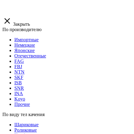
Закрыть
По производителю
Импортные
Немецкие
Японские
Отечественные
FAG
FBJ
NTN
SKF
ISB
SNR
INA
Koyo
Прочие
По виду тел качения
Шариковые
Роликовые