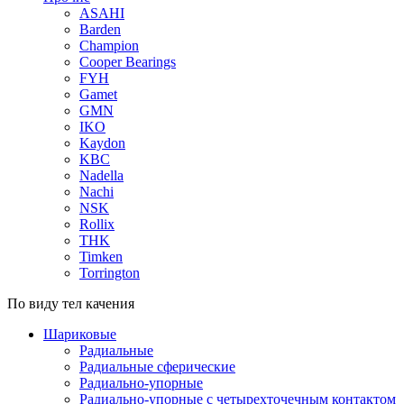
ASAHI
Barden
Champion
Cooper Bearings
FYH
Gamet
GMN
IKO
Kaydon
KBC
Nadella
Nachi
NSK
Rollix
THK
Timken
Torrington
По виду тел качения
Шариковые
Радиальные
Радиальные сферические
Радиально-упорные
Радиально-упорные с четырехточечным контактом