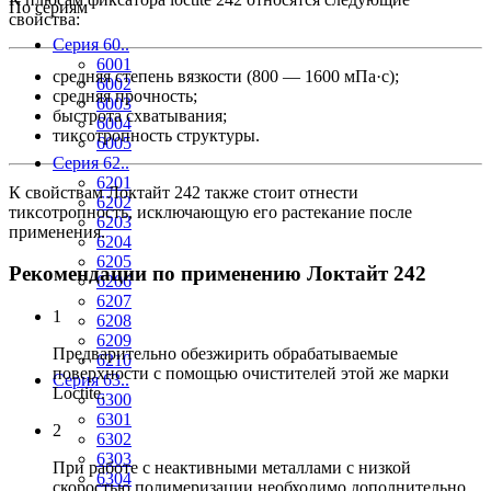
По сериям
свойства:
Серия 60..
6001
средняя степень вязкости (800 — 1600 мПа·с);
6002
средняя прочность;
6003
быстрота схватывания;
6004
тиксотропность структуры.
6005
Серия 62..
6201
К свойствам Локтайт 242 также стоит отнести
6202
тиксотропность, исключающую его растекание после
6203
применения.
6204
6205
Рекомендации по применению Локтайт 242
6206
6207
1
6208
6209
Предварительно обезжирить обрабатываемые
6210
поверхности с помощью очистителей этой же марки
Серия 63..
Loctite.
6300
6301
2
6302
6303
При работе с неактивными металлами с низкой
6304
скоростью полимеризации необходимо дополнительно