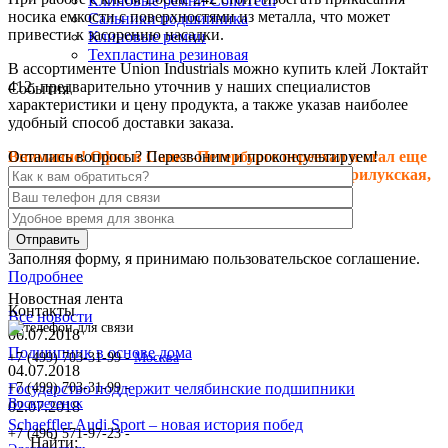
Клиновые ремни ContiTech
носика емкости с поверхностями из металла, что может
Сальники подшипника
привести к засорению насадки.
Клиновые ремни
Техпластина резиновая
В ассортименте Union Industrials можно купить клей Локтайт
412, предварительно уточнив у наших специалистов
События
характеристики и цену продукта, а также указав наиболее
удобный способ доставки заказа.
Внимание! Офис в Санкт-Петербурге переехал и стал еще
Остались вопросы? Перезвоним и проконсультируем!
больше, теперь мы располагаемся по адресу: Прилукская,
д.28, литер.А! Ждем Вас в гости!
Заполняя форму, я принимаю пользовательское соглашение.
Подробнее
Новостная лента
Контакты
Все новости
06.07.2018
Подшипник в основе дома
+7 (499) 703-31-99 -
Москва
04.07.2018
Государство поддержит челябинские подшипники
+7 (499) 703-31-99 -
Воскресенск
02.07.2018
Schaeffler Audi Sport – новая история побед
+7 (496) 571-97-23 -
Найти: