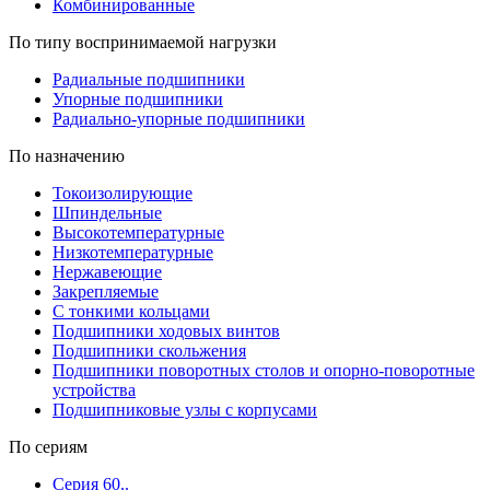
Комбинированные
По типу воспринимаемой нагрузки
Радиальные подшипники
Упорные подшипники
Радиально-упорные подшипники
По назначению
Токоизолирующие
Шпиндельные
Высокотемпературные
Низкотемпературные
Нержавеющие
Закрепляемые
С тонкими кольцами
Подшипники ходовых винтов
Подшипники скольжения
Подшипники поворотных столов и опорно-поворотные
устройства
Подшипниковые узлы с корпусами
По сериям
Серия 60..