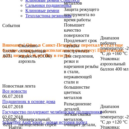
Клиновые ремни ContiTech
металлов
Сальники подшипника
Защита режущего
Клиновые ремни
инструмента во
Техпластина резиновая
время работы
Повышает
События
качество
поверхности
Диапазон
Продлевает срок
рабочих
Внимание! Офис в Санкт-Петербурге переехал и стал еще
Смазочно-
службы
температур: -2
больше, теперь мы располагаемся по адресу: Прилукская,
Loctite
охлаждающая
инструмента
°C до +160 °C
д.28, литер.А! Ждем Вас в гости!
8031
жидкость (СОЖ)
Для сверления,
Упаковка:
аэрозоль
резки и
аэрозольный
нарезания резьбы
баллон 400 мл
в стали,
нержавеющей
стали и
Новостная лента
большинстве
Все новости
цветных
06.07.2018
металлов
Подшипник в основе дома
Разъединение
Диапазон
04.07.2018
деталей,
рабочих
Государство поддержит челябинские подшипники
легкая смазка
температур: -2
02.07.2018
Loctite
Универсальный,
металлов,
°C до +120 °C
Schaeffler Audi Sport – новая история побед
8201
пятицелевой спрей
очищает детали,
Упаковка:
Найти: