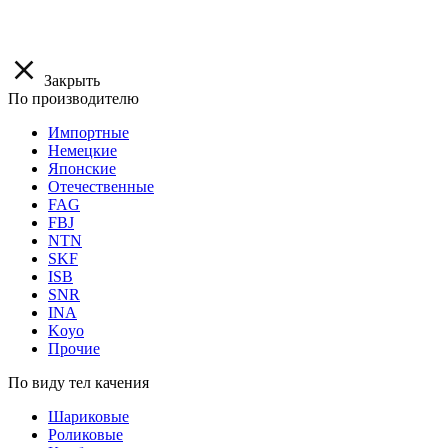
Закрыть
По производителю
Импортные
Немецкие
Японские
Отечественные
FAG
FBJ
NTN
SKF
ISB
SNR
INA
Koyo
Прочие
По виду тел качения
Шариковые
Роликовые