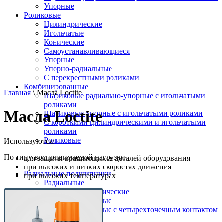
Упорные
Роликовые
Цилиндрические
Игольчатые
Конические
Самоустанавливающиеся
Упорные
Упорно-радиальные
C перекрестными роликами
Комбинированные
Главная
\ Масла Loctite
Шариковые радиально-упорные с игольчатыми
роликами
Масла Loctite
Шариковые упорные с игольчатыми роликами
С короткими цилиндрическими и игольчатыми
роликами
Роликовые
Используются:
По типу воспринимаемой нагрузки
для защиты вращающихся деталей оборудования
при высоких и низких скоростях движения
Радиальные подшипники
при высоких температурах
Радиальные
Радиальные сферические
Радиально-упорные
Радиально-упорные с четырехточечным контактом
Упорные