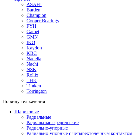
ASAHI
Barden
Champion
Cooper Bearings
FYH
Gamet
GMN
IKO
Kaydon
KBC
Nadella
Nachi
NSK
Rollix
THK
Timken
Torrington
По виду тел качения
Шариковые
Радиальные
Радиальные сферические
Радиально-упорные
Радиально-упорные с четырехточечным контактом