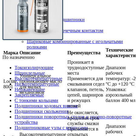
Упорные подшипники
Шариковые
Роликовые
Радиально-упорные подшипники
Шариковые
Шариковые с 4-точечным контактом
Игольчатые
Шариковые комбинированные с игольчатыми
роликами
Технические
Марка
Описание
Преимущества
характерист
По назначению
Проникает в
труднодоступные
Диапазон
Токоизолирующие
места
рабочих
Шпиндельные
Универсальное
Применяется для
температур: -2
Высокотемпературные
Loctite
проникающее масло
смазывания седел
°C до +120 °C
Низкотемпературные
8001
для малых
клапанов, петель,
Упаковка:
Нержавеющие
механизмов
цепей, шарниров
аэрозольный
Закрепляемые
и режущих
баллон 400 мл
С тонкими кольцами
ножей
Подшипники ходовых винтов
Подшипники скольжения
Не окисляется,
Подшипники поворотных столов и опорно-поворотные
продлевая срок
устройства
службы смазки
Диапазон
Подшипниковые узлы с корпусами
Применяется в
рабочих
Высокотемпературное
открытых