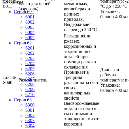
Loctite
температур: -2
По сериям
масло для цепей
механизмах,
8011
°C до +250 °C
(аэрозоль)
конвейерах и
Упаковка:
Серия 60..
цепных
баллон 400 мл
6001
приводах.
6002
Выдерживает
6003
нагрев до 250 °C
6004
Разъединение
6005
ржавых,
Серия 62..
коррозионных и
6201
заклинивших
6202
деталей при
6203
помощи резкого
6204
охлаждения
6205
Диапазон
Проникает в
6206
рабочих
Loctite
трещины
6207
Разьединитель
температур: n.
8040
ржавчины за счет
6208
Упаковка:
своих
6209
баллон 400 мл
капиллярных
6210
свойств
Серия 63..
Высвобождаемые
6300
детали остаются
6301
смазанными и
6302
защищенными от
6303
коррозии
6304