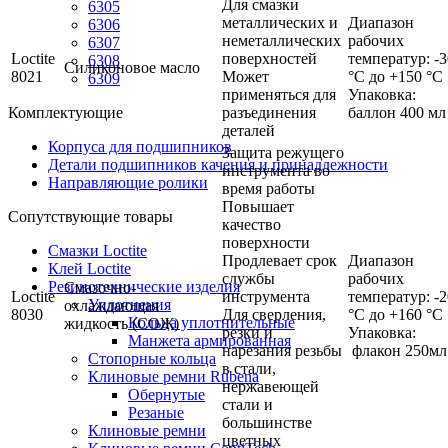
Для смазки
6305
металлических и
Диапазон
6306
неметаллических
рабочих
6307
Loctite
поверхностей
температур: -3
6308
Cиликоновое масло
8021
Может
°C до +150 °C
6309
применяться для
Упаковка:
разъединения
баллон 400 мл
Комплектующие
деталей
Корпуса для подшипников
Защита режущего
Детали подшипников качения и принадлежности
инструмента во
Направляющие ролики
время работы
Повышает
Сопутствующие товары
качество
поверхности
Смазки Loctite
Продлевает срок
Диапазон
Клей Loctite
службы
рабочих
Резинотехнические изделия
Смазочно-
Loctite
инструмента
температур: -2
Уплотнения
охлаждающая
8030
Для сверления,
°C до +160 °C
Кольца уплотнительные
жидкость (СОЖ)
резки и
Упаковка:
Манжета армированная
нарезания резьбы
флакон 250мл
Стопорные кольца
в стали,
Клиновые ремни Rubena
нержавеющей
Обернутые
стали и
Резаные
большинстве
Клиновые ремни
цветных