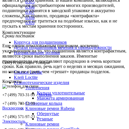
является способ хранения. В нашей компании, являющейся
6305
официальным дистрибьютором многих производителей,
6306
подшипники хранятся в заводской упаковке и аккуратно
6307
сложены. Как правило, продавцы «контрафакта»
6308
предпочитают не тратиться на подобные изыски, как и не
6309
пускать к местам хранения посторонних.
Комплектующие
Сроки поставок
Корпуса для подшипников
Еще одним немаловажным признаком, косвенно
Детали подшипников качения и принадлежности
указывающим на то, что подшипник является контрафактным,
Направляющие ролики
являются сроки выполнения заказов. Именитые
производители не поставляют продукцию в очень короткие
Сопутствующие товары
сроки. Как правило, речь идет о неделях и месяцах ожидания,
но никак не о днях, чем «грешат» продавцы подделок.
Смазки Loctite
Клей Loctite
Контакты
Резинотехнические изделия
Уплотнения
Кольца уплотнительные
+7 (499) 703-31-99 -
Москва
Манжета армированная
Стопорные кольца
+7 (499) 703-31-99 -
Воскресенск
Клиновые ремни Rubena
Обернутые
+7 (496) 571-97-23 -
Резаные
Электросталь
Клиновые ремни