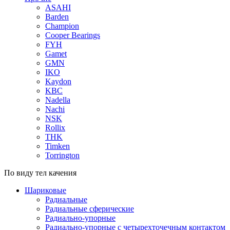
ASAHI
Barden
Champion
Cooper Bearings
FYH
Gamet
GMN
IKO
Kaydon
KBC
Nadella
Nachi
NSK
Rollix
THK
Timken
Torrington
По виду тел качения
Шариковые
Радиальные
Радиальные сферические
Радиально-упорные
Радиально-упорные с четырехточечным контактом