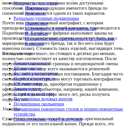
минимизировать свои издержки всеми доступными
Упорные подшипники
способами. Покупка продукции именитого бренда по
Шариковые
сниженной цене является одним из таких вариантов.
Роликовые
Радиально-упорные подшипники
Почти весь подшипниковый контрафакт, с которым
Шариковые
приходилось сталкиваться нашей компании, производится в
Шариковые с 4-точечным контактом
Поднебесной. Китайские фабрики выполняют заказы на
Игольчатые
производство подшипников, причем они могут быть, как с
Шариковые комбинированные с игольчатыми
маркировкой именитого бренда, так и без него (она будет
роликами
нанесена позже). Стоимость таких изделий, выглядящих точь-
в-точь, как «оригинал», но стоящих в десятки раз меньше,
По назначению
полностью соответствует их качеству изготовления. После
Токоизолирующие
пересечения таможенной границы и неоднократной смены
Шпиндельные
посредников они чаще всего оказываются в розничной
Высокотемпературные
продаже, либо у мелкооптовых поставщиков. Благодаря часто
Низкотемпературные
сменяющейся клиентуре, они могут торговать контрафактом
Нержавеющие
годами.В свою очередь, приобретая подшипники у
Закрепляемые
официального дистрибьютора, например, нашей компании,
С тонкими кольцами
работающей в данной сфере много лет, риска получить
Подшипники ходовых винтов
подделку нет.
Подшипники скольжения
Упаковка
Подшипники поворотных столов и опорно-поворотные
устройства
Существует несколько способов отличить оригинальный
Подшипниковые узлы с корпусами
подшипник от его нелегальной копии. Прежде всего, это