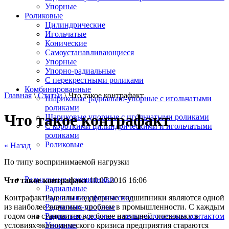
Упорные
Роликовые
Цилиндрические
Игольчатые
Конические
Самоустанавливающиеся
Упорные
Упорно-радиальные
C перекрестными роликами
Комбинированные
Главная
\
Статьи
\ Что такое контрафакт
Шариковые радиально-упорные с игольчатыми
роликами
Что такое контрафакт
Шариковые упорные с игольчатыми роликами
С короткими цилиндрическими и игольчатыми
роликами
Роликовые
« Назад
По типу воспринимаемой нагрузки
Радиальные подшипники
Что такое контрафакт
10.07.2016 16:06
Радиальные
Контрафактные или поддельные подшипники являются одной
Радиальные сферические
из наиболее значимых проблем в промышленности. С каждым
Радиально-упорные
годом она становится все более насущной, поскольку в
Радиально-упорные с четырехточечным контактом
условиях экономического кризиса предприятия стараются
Упорные