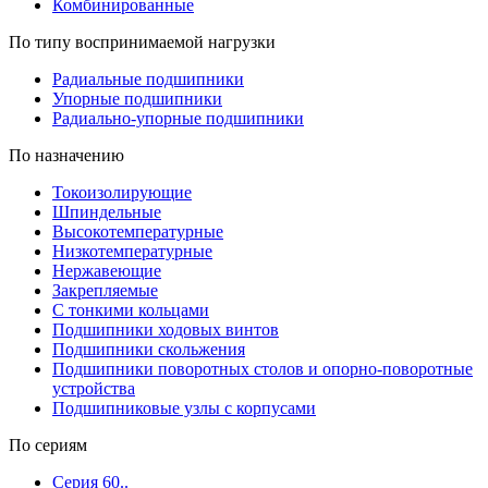
Комбинированные
По типу воспринимаемой нагрузки
Радиальные подшипники
Упорные подшипники
Радиально-упорные подшипники
По назначению
Токоизолирующие
Шпиндельные
Высокотемпературные
Низкотемпературные
Нержавеющие
Закрепляемые
С тонкими кольцами
Подшипники ходовых винтов
Подшипники скольжения
Подшипники поворотных столов и опорно-поворотные
устройства
Подшипниковые узлы с корпусами
По сериям
Серия 60..