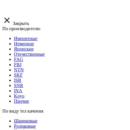
Закрыть
По производителю
Импортные
Немецкие
Японские
Отечественные
FAG
FBJ
NTN
SKF
ISB
SNR
INA
Koyo
Прочие
По виду тел качения
Шариковые
Роликовые