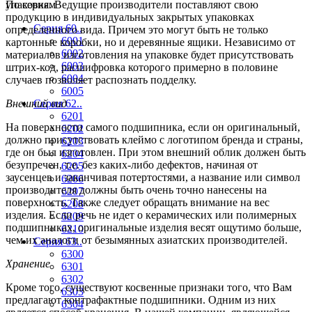
упаковка. Ведущие производители поставляют свою
По сериям
продукцию в индивидуальных закрытых упаковках
Серия 60..
определенного вида. Причем это могут быть не только
6001
картонные коробки, но и деревянные ящики. Независимо от
6002
материалов изготовления на упаковке будет присутствовать
6003
штрих-код, расшифровка которого примерно в половине
6004
случаев позволяет распознать подделку.
6005
Внешний вид
Серия 62..
6201
На поверхности самого подшипника, если он оригинальный,
6202
должно присутствовать клеймо с логотипом бренда и страны,
6203
где он был изготовлен. При этом внешний облик должен быть
6204
безупречен, т.е. без каких-либо дефектов, начиная от
6205
заусенцев и заканчивая потертостями, а название или символ
6206
производителя должны быть очень точно нанесены на
6207
поверхность. Также следует обращать внимание на вес
6208
изделия. Если речь не идет о керамических или полимерных
6209
подшипниках, оригинальные изделия весят ощутимо больше,
6210
чем их аналоги от безымянных азиатских производителей.
Серия 63..
6300
Хранение
6301
6302
Кроме того, существуют косвенные признаки того, что Вам
6303
предлагают контрафактные подшипники. Одним из них
6304