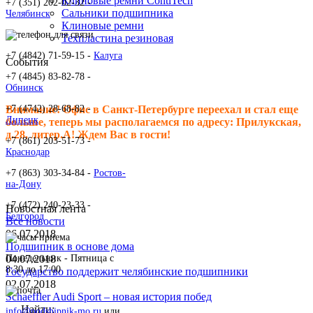
Клиновые ремни ContiTech
+7 (351) 202-02-32 -
Сальники подшипника
Челябинск
Клиновые ремни
Техпластина резиновая
+7 (4842) 71-59-15 -
Калуга
События
+7 (4845) 83-82-78 -
Обнинск
+7 (4742) 28-68-82 -
Внимание! Офис в Санкт-Петербурге переехал и стал еще
Липецк
больше, теперь мы располагаемся по адресу: Прилукская,
д.28, литер.А! Ждем Вас в гости!
+7 (861) 203-51-73 -
Краснодар
+7 (863) 303-34-84 -
Ростов-
на-Дону
+7 (472) 240-23-33 -
Новостная лента
Белгород
Все новости
06.07.2018
Подшипник в основе дома
Понедельник - Пятница c
04.07.2018
8:30 до 17:00
Государство поддержит челябинские подшипники
02.07.2018
Schaeffler Audi Sport – новая история побед
Найти:
info@podshipnik-mo.ru
или