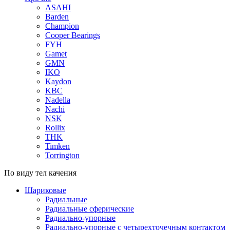
ASAHI
Barden
Champion
Cooper Bearings
FYH
Gamet
GMN
IKO
Kaydon
KBC
Nadella
Nachi
NSK
Rollix
THK
Timken
Torrington
По виду тел качения
Шариковые
Радиальные
Радиальные сферические
Радиально-упорные
Радиально-упорные с четырехточечным контактом