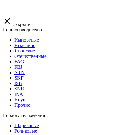
Закрыть
По производителю
Импортные
Немецкие
Японские
Отечественные
FAG
FBJ
NTN
SKF
ISB
SNR
INA
Koyo
Прочие
По виду тел качения
Шариковые
Роликовые