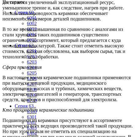
По сериям
достигается увеличенный эксплуатационный ресурс,
уменьшенное трение и, как следствие, нагрев при работе.
Серия 60..
Низкая теплопроводность керамики обеспечивает
6001
неизменность размеров деталей подшипников.
6002
6003
В то же время повышенная по сравнению с аналогами из
6004
стали хрупкость таких подшипников существенно
6005
ограничивает ассортимент, который предлагается с куда
Серия 62..
меньшей номенклатурой. Также стоит отметить высокую
6201
стоимость, которая обусловлена, как выбором сырья, так и
6202
технологий его обработки.
6203
Сфера применения
6204
6205
В настоящее время керамические подшипники применяются
6206
при выпуске пищевой продукции, медицинского
6207
оборудования, насосах и турбинах, химических веществ,
6208
электрических двигателей и генераторов, транспортных
6209
средств, приборов и приспособлений для электролиза.
6210
Серия 63..
Кто производит керамические подшипники
6300
6301
Подшипники из керамики присутствуют в ассортименте
6302
практически всех ведущих производителей такой продукции.
6303
Но при этом нельзя не отметить их специализацию на
6304
выпуске изделий для тех или иных условий эксплуатации. В