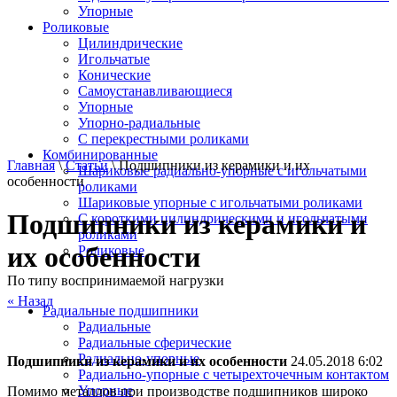
Упорные
Роликовые
Цилиндрические
Игольчатые
Конические
Самоустанавливающиеся
Упорные
Упорно-радиальные
C перекрестными роликами
Комбинированные
Главная
\
Статьи
\ Подшипники из керамики и их
Шариковые радиально-упорные с игольчатыми
особенности
роликами
Шариковые упорные с игольчатыми роликами
Подшипники из керамики и
С короткими цилиндрическими и игольчатыми
роликами
их особенности
Роликовые
По типу воспринимаемой нагрузки
« Назад
Радиальные подшипники
Радиальные
Радиальные сферические
Радиально-упорные
Подшипники из керамики и их особенности
24.05.2018 6:02
Радиально-упорные с четырехточечным контактом
Упорные
Помимо металлов при производстве подшипников широко