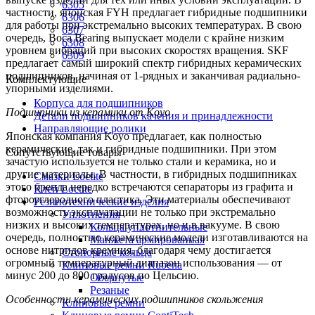
6305
частности, японская FYH предлагает гибридные подшипники
6306
для работы при экстремально высоких температурах. В свою
6307
очередь, Boca Bearing выпускает модели с крайне низким
6308
уровнем вибраций при высоких скоростях вращения. SKF
6309
предлагает самый широкий спектр гибридных керамических
подшипников, начиная от 1-рядных и заканчивая радиально-
Комплектующие
упорными изделиями.
Корпуса для подшипников
Подшипники из керамики от Koyo
Детали подшипников качения и принадлежности
Направляющие ролики
Японская компания Koyo предлагает, как полностью
керамические, так и гибридные подшипники. При этом
Сопутствующие товары
зачастую используется не только стали и керамика, но и
другие материалы. В частности, в гибридных подшипниках
Смазки Loctite
этого бренда нередко встречаются сепараторы из графита и
Клей Loctite
фтороуглеродного пластика. Эти материалы обеспечивают
Резинотехнические изделия
возможность эксплуатации не только при экстремально
Уплотнения
низких и высоких температурах, но и в вакууме. В свою
Кольца уплотнительные
очередь, полностью керамические модели изготавливаются на
Манжета армированная
основе нитридов кремния, благодаря чему достигается
Стопорные кольца
огромный температурный диапазон использования — от
Клиновые ремни Rubena
минус 200 до 800 градусов по Цельсию.
Обернутые
Резаные
Особенности керамических подшипников скольжения
Клиновые ремни