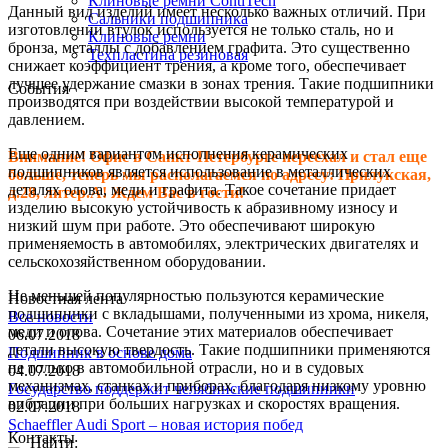
Клиновые ремни ContiTech
Данный вид изделий имеет несколько важных отличий. При
Сальники подшипника
изготовлении втулок используется не только сталь, но и
Клиновые ремни
бронза, металлы с добавлением графита. Это существенно
Техпластина резиновая
снижает коэффициент трения, а кроме того, обеспечивает
лучшее удержание смазки в зонах трения. Такие подшипники
События
производятся при воздействии высокой температурой и
давлением.
Еще одним вариантом исполнения керамических
Внимание! Офис в Санкт-Петербурге переехал и стал еще
подшипников является использование в металлических
больше, теперь мы располагаемся по адресу: Прилукская,
деталях олова, меди и графита. Такое сочетание придает
д.28, литер.А! Ждем Вас в гости!
изделию высокую устойчивость к абразивному износу и
низкий шум при работе. Это обеспечивают широкую
применяемость в автомобилях, электрических двигателях и
сельскохозяйственном оборудовании.
Не меньшей популярностью пользуются керамические
Новостная лента
подшипники с вкладышами, полученными из хрома, никеля,
Все новости
меди и олова. Сочетание этих материалов обеспечивает
06.07.2018
детали высокую твердость. Такие подшипники применяются
Подшипник в основе дома
не только в автомобильной отрасли, но и в судовых
04.07.2018
механизмах, станках и приборах, благодаря низкому уровню
Государство поддержит челябинские подшипники
вибрации при больших нагрузках и скоростях вращения.
02.07.2018
Schaeffler Audi Sport – новая история побед
Контакты
Найти: