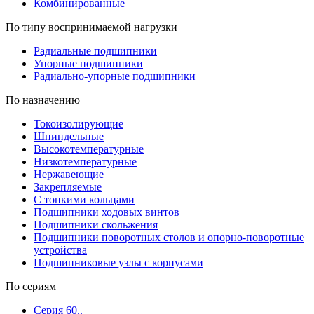
Комбинированные
По типу воспринимаемой нагрузки
Радиальные подшипники
Упорные подшипники
Радиально-упорные подшипники
По назначению
Токоизолирующие
Шпиндельные
Высокотемпературные
Низкотемпературные
Нержавеющие
Закрепляемые
С тонкими кольцами
Подшипники ходовых винтов
Подшипники скольжения
Подшипники поворотных столов и опорно-поворотные
устройства
Подшипниковые узлы с корпусами
По сериям
Серия 60..