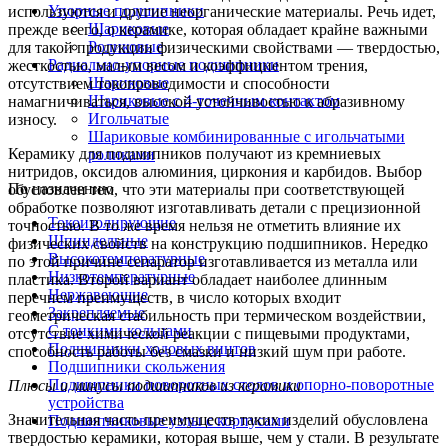
Упорные подшипники
используются и другие неорганические материалы. Речь идет,
Шариковые
прежде всего, о керамике, которая обладает крайне важными
Роликовые
для такой продукции физическими свойствами — твердостью,
Радиально-упорные подшипники
жесткостью, малым весом и коэффициентом трения,
Шариковые
отсутствием токопроводимости и способности
Шариковые с 4-точечным контактом
намагничиваться, высокой устойчивостью к абразивному
Игольчатые
износу.
Шариковые комбинированные с игольчатыми
Керамику для подшипников получают из кремниевых
роликами
нитридов, оксидов алюминия, циркония и карбидов. Выбор
По назначению
обусловлен тем, что эти материалы при соответствующей
обработке позволяют изготавливать детали с прецизионной
Токоизолирующие
точностью. В то же время нельзя не отметить влияние их
Шпиндельные
физических свойств на конструкцию подшипников. Нередко
Высокотемпературные
по этой причине сепаратор изготавливается из металла или
Низкотемпературные
пластика. Второй вариант обладает наиболее длинным
Нержавеющие
перечнем преимуществ, в число которых входит
Закрепляемые
геометрическая стабильность при термическом воздействии,
С тонкими кольцами
отсутствие химической реакции с пищевыми продуктами,
Подшипники ходовых винтов
способность работы без смазки и низкий шум при работе.
Подшипники скольжения
Подшипники поворотных столов и опорно-поворотные
Плюсы и минусы подшипников из керамики
устройства
Значительная часть преимуществ таких изделий обусловлена
Подшипниковые узлы с корпусами
твердостью керамики, которая выше, чем у стали. В результате