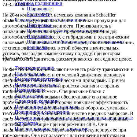
Упорные подшипники
7.03.2018 18:55
Шариковые
Роликовые
На 20-м конгрессе VDA немецкая компания Schaeffler
Радиально-упорные подшипники
объявила о грядущем обновлении линейки продукции для
Шариковые
автомобильной промышленности. Производитель в
Шариковые с 4-точечным контактом
ближайшее время планирует представить решения для
Игольчатые
автомобилей, прежде всего, с гибридными и электрическим
Шариковые комбинированные с игольчатыми
силовыми установками. По словам представителей компании,
роликами
ее специалисты добились в этой области значительных
успехов, благодаря комплексному подходу, при котором
По назначению
трансмиссия и двигатель рассматриваются, как единое целое.
Токоизолирующие
Новые технологии позволяют изменять работу трансмиссии и
Шпиндельные
двигателя в зависимости от условий движения, используя
Высокотемпературные
специальные блоки с механическими приводами. Причем
Низкотемпературные
речь идет о регулировании процесса сжатия и сгорания
Нержавеющие
топливовоздушной смеси. Специальные блоки с
Закрепляемые
механическими приводами обеспечивают его плавное
С тонкими кольцами
протекание, что с одной стороны повышает эффективность
Подшипники ходовых винтов
работы силовой установки при низких оборотах, уменьшая
Подшипники скольжения
тем самым расход топлива и количество вредных выбросов. В
Подшипники поворотных столов и опорно-поворотные
свою очередь, для трансмиссии предназначены «гибридные»
устройства
системы, работающие при напряжении 48 В. Они
Подшипниковые узлы с корпусами
накапливают электрическую энергию, рекуперируя ее при
торможении. Она используется для снижения нагрузки на