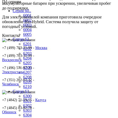
По сериям
аккумуляторные батареи при ускорении, увеличивая пробег
до подзарядки.
Серия 60..
6001
Для электромобилей компания приготовила очередное
6002
обновление Bio-Hybrid. Система получила защиту от
6003
погодных условий.
6004
6005
Контакты
Серия 62..
6201
+7 (499) 703-31-99 -
Москва
6202
6203
+7 (499) 703-31-99 -
6204
Воскресенск
6205
6206
+7 (496) 571-97-23 -
Электросталь
6207
6208
+7 (351) 202-02-32 -
6209
Челябинск
6210
Серия 63..
6300
+7 (4842) 71-59-15 -
Калуга
6301
6302
+7 (4845) 83-82-78 -
6303
Обнинск
6304