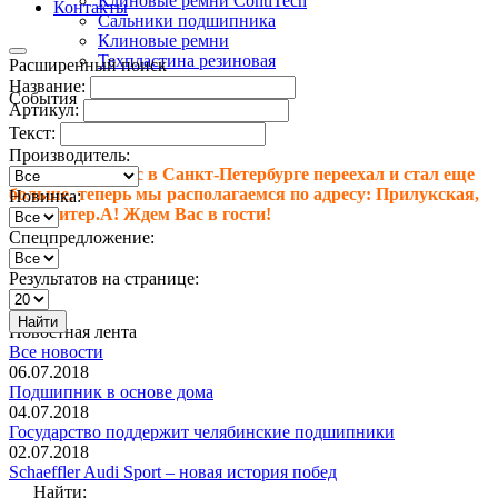
Клиновые ремни ContiTech
Контакты
Сальники подшипника
Клиновые ремни
Техпластина резиновая
Расширенный поиск
Название:
События
Артикул:
Текст:
Производитель:
Внимание! Офис в Санкт-Петербурге переехал и стал еще
больше, теперь мы располагаемся по адресу: Прилукская,
Новинка:
д.28, литер.А! Ждем Вас в гости!
Спецпредложение:
Результатов на странице:
Найти
Новостная лента
Все новости
06.07.2018
Подшипник в основе дома
04.07.2018
Государство поддержит челябинские подшипники
02.07.2018
Schaeffler Audi Sport – новая история побед
Найти: