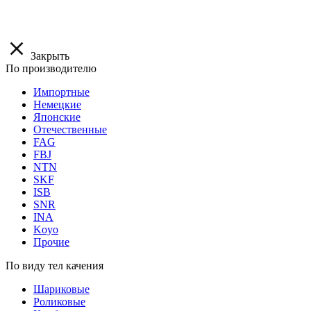
Закрыть
По производителю
Импортные
Немецкие
Японские
Отечественные
FAG
FBJ
NTN
SKF
ISB
SNR
INA
Koyo
Прочие
По виду тел качения
Шариковые
Роликовые