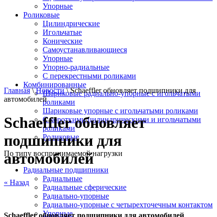
Упорные
Роликовые
Цилиндрические
Игольчатые
Конические
Самоустанавливающиеся
Упорные
Упорно-радиальные
C перекрестными роликами
Комбинированные
Главная
\
Новости
\ Schaeffler обновляет подшипники для
Шариковые радиально-упорные с игольчатыми
автомобилей
роликами
Шариковые упорные с игольчатыми роликами
Schaeffler обновляет
С короткими цилиндрическими и игольчатыми
роликами
подшипники для
Роликовые
По типу воспринимаемой нагрузки
автомобилей
Радиальные подшипники
Радиальные
« Назад
Радиальные сферические
Радиально-упорные
Радиально-упорные с четырехточечным контактом
Упорные
Schaeffler обновляет подшипники для автомобилей