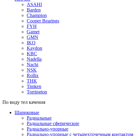
ASAHI
Barden
Champion
Cooper Bearings
FYH
Gamet
GMN
IKO
Kaydon
KBC
Nadella
Nachi
NSK
Rollix
THK
Timken
Torrington
По виду тел качения
Шариковые
Радиальные
Радиальные сферические
Радиально-упорные
Радиально-упорные с четырехточечным контактом