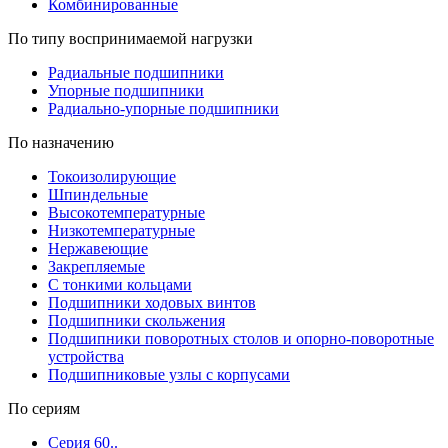
Комбинированные
По типу воспринимаемой нагрузки
Радиальные подшипники
Упорные подшипники
Радиально-упорные подшипники
По назначению
Токоизолирующие
Шпиндельные
Высокотемпературные
Низкотемпературные
Нержавеющие
Закрепляемые
С тонкими кольцами
Подшипники ходовых винтов
Подшипники скольжения
Подшипники поворотных столов и опорно-поворотные
устройства
Подшипниковые узлы с корпусами
По сериям
Серия 60..