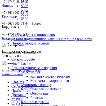
6305
+7 (4742) 28-68-82 -
Липецк
6306
6307
+7 (861) 203-51-73 -
6308
Краснодар
6309
+7 (863) 303-34-84 -
Ростов-
Комплектующие
на-Дону
+7 (472) 240-23-33 -
Корпуса для подшипников
Белгород
Детали подшипников качения и принадлежности
Направляющие ролики
Сопутствующие товары
Понедельник - Пятница c
8:30 до 17:00
Смазки Loctite
Клей Loctite
Резинотехнические изделия
info@podshipnik-mo.ru
или
Уплотнения
напишите нам
Кольца уплотнительные
Манжета армированная
Главная
Стопорные кольца
Сертификаты
Клиновые ремни Rubena
Прайс-лист
Обернутые
Доставка
Резаные
Услуги
Клиновые ремни
Статьи