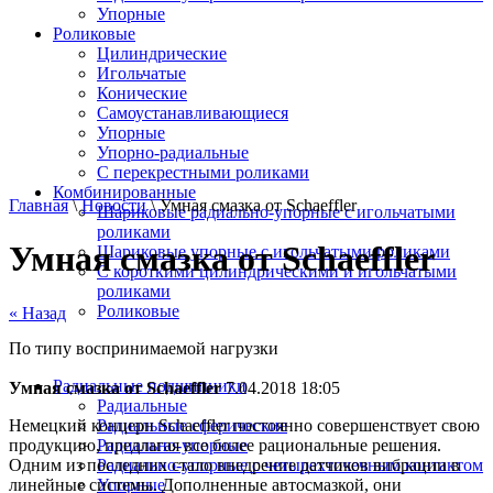
Упорные
Роликовые
Цилиндрические
Игольчатые
Конические
Самоустанавливающиеся
Упорные
Упорно-радиальные
C перекрестными роликами
Комбинированные
Главная
\
Новости
\ Умная смазка от Schaeffler
Шариковые радиально-упорные с игольчатыми
роликами
Умная смазка от Schaeffler
Шариковые упорные с игольчатыми роликами
С короткими цилиндрическими и игольчатыми
роликами
Роликовые
« Назад
По типу воспринимаемой нагрузки
Радиальные подшипники
Умная смазка от Schaeffler
7.04.2018 18:05
Радиальные
Немецкий концерн Schaeffler постоянно совершенствует свою
Радиальные сферические
продукцию, предлагая все более рациональные решения.
Радиально-упорные
Одним из последних стало внедрение датчиков вибрации в
Радиально-упорные с четырехточечным контактом
линейные системы. Дополненные автосмазкой, они
Упорные