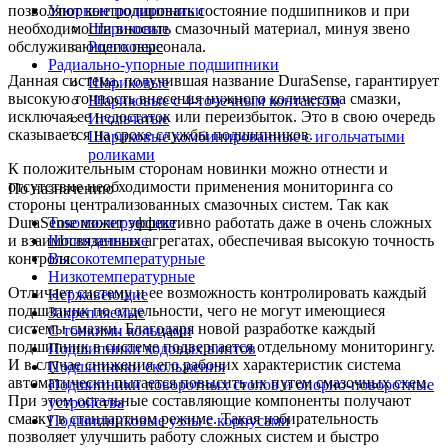
позволяют контролировать состояние подшипников и при
Упорные подшипники
необходимости вносить смазочный материал, минуя звено
Шариковые
обслуживающего персонала.
Роликовые
Радиально-упорные подшипники
Данная система, получившая название DuraSense, гарантирует
Шариковые
высокую точность внесения нужного количества смазки,
Шариковые с 4-точечным контактом
исключая ее недостаток или переизбыток. Это в свою очередь
Игольчатые
сказывается на сроке службы подшипников.
Шариковые комбинированные с игольчатыми
роликами
К положительным сторонам новинки можно отнести и
отсутствие необходимости применения мониторинга со
По назначению
стороны централизованных смазочных систем. Так как
DuraSense может эффективно работать даже в очень сложных
Токоизолирующие
и взаимосвязанных агрегатах, обеспечивая высокую точность
Шпиндельные
контроля.
Высокотемпературные
Низкотемпературные
Отличает систему и ее возможность контролировать каждый
Нержавеющие
подшипник по отдельности, чего не могут имеющиеся
Закрепляемые
системы смазки. Благодаря новой разработке каждый
С тонкими кольцами
подшипник в системе подвергается отдельному мониторингу.
Подшипники ходовых винтов
И в случае снижения его рабочих характеристик система
Подшипники скольжения
автоматически пытается повысить их путем смазочных схем.
Подшипники поворотных столов и опорно-поворотные
При этом остальные составляющие компоненты получают
устройства
смазку в стандартном режиме. Такая избирательность
Подшипниковые узлы с корпусами
позволяет улучшить работу сложных систем и быстро