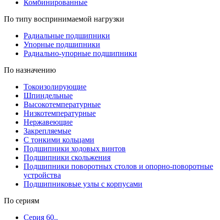
Комбинированные
По типу воспринимаемой нагрузки
Радиальные подшипники
Упорные подшипники
Радиально-упорные подшипники
По назначению
Токоизолирующие
Шпиндельные
Высокотемпературные
Низкотемпературные
Нержавеющие
Закрепляемые
С тонкими кольцами
Подшипники ходовых винтов
Подшипники скольжения
Подшипники поворотных столов и опорно-поворотные
устройства
Подшипниковые узлы с корпусами
По сериям
Серия 60..