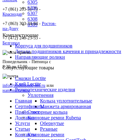
6305
6306
+7 (861) 203-51-73 -
6307
Краснодар
6308
+7 (863) 303-34-84 -
Ростов-
6309
на-Дону
Комплектующие
+7 (472) 240-23-33 -
Белгород
Корпуса для подшипников
Детали подшипников качения и принадлежности
Направляющие ролики
Понедельник - Пятница c
8:30 до 17:00
Сопутствующие товары
Смазки Loctite
Клей Loctite
info@podshipnik-mo.ru
или
Резинотехнические изделия
напишите нам
Уплотнения
Главная
Кольца уплотнительные
Сертификаты
Манжета армированная
Прайс-лист
Стопорные кольца
Доставка
Клиновые ремни Rubena
Услуги
Обернутые
Статьи
Резаные
Контакты
Клиновые ремни