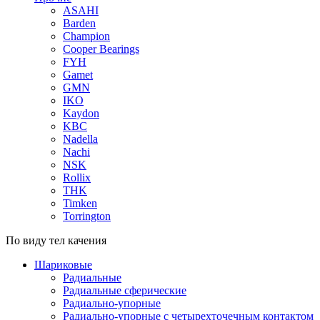
ASAHI
Barden
Champion
Cooper Bearings
FYH
Gamet
GMN
IKO
Kaydon
KBC
Nadella
Nachi
NSK
Rollix
THK
Timken
Torrington
По виду тел качения
Шариковые
Радиальные
Радиальные сферические
Радиально-упорные
Радиально-упорные с четырехточечным контактом