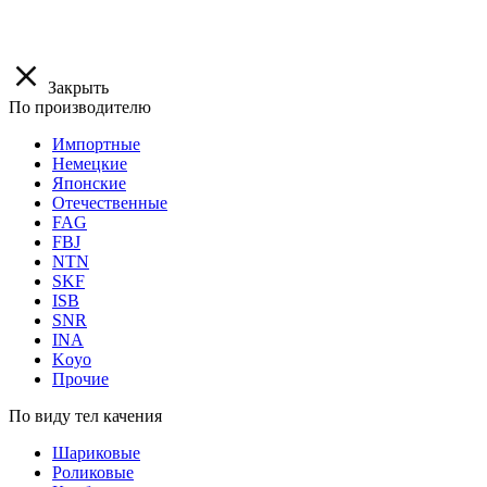
Закрыть
По производителю
Импортные
Немецкие
Японские
Отечественные
FAG
FBJ
NTN
SKF
ISB
SNR
INA
Koyo
Прочие
По виду тел качения
Шариковые
Роликовые