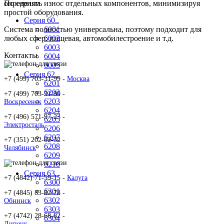
определять износ отдельных компонентов, минимизируя
По сериям
простой оборудования.
Серия 60..
Система полностью универсальна, поэтому подходит для
6001
любых сфер: пищевая, автомобилестроение и т.д.
6002
6003
Контакты
6004
6005
Серия 62..
+7 (499) 703-31-99 -
Москва
6201
6202
+7 (499) 703-31-99 -
6203
Воскресенск
6204
+7 (496) 571-97-23 -
6205
Электросталь
6206
6207
+7 (351) 202-02-32 -
6208
Челябинск
6209
6210
Серия 63..
+7 (4842) 71-59-15 -
Калуга
6300
6301
+7 (4845) 83-82-78 -
6302
Обнинск
6303
+7 (4742) 28-68-82 -
6304
Липецк