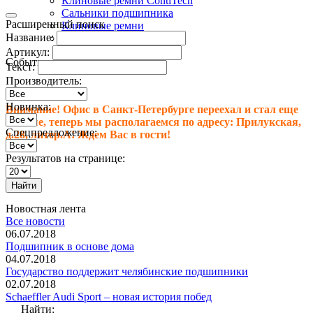
Клиновые ремни ContiTech
Сальники подшипника
Расширенный поиск
Клиновые ремни
Название:
Техпластина резиновая
Артикул:
События
Текст:
Производитель:
Новинка:
Внимание! Офис в Санкт-Петербурге переехал и стал еще
больше, теперь мы располагаемся по адресу: Прилукская,
Спецпредложение:
д.28, литер.А! Ждем Вас в гости!
Результатов на странице:
Найти
Новостная лента
Все новости
06.07.2018
Подшипник в основе дома
04.07.2018
Государство поддержит челябинские подшипники
02.07.2018
Schaeffler Audi Sport – новая история побед
Найти: