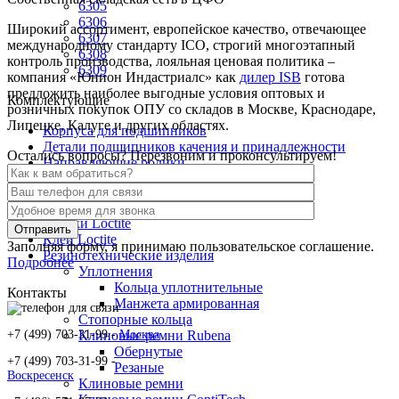
6305
6306
Широкий ассортимент, европейское качество, отвечающее
6307
международному стандарту ICO, строгий многоэтапный
6308
контроль производства, лояльная ценовая политика –
6309
компания «Юнион Индастриалс» как
дилер ISB
готова
предложить наиболее выгодные условия оптовых и
Комплектующие
розничных покупок ОПУ со складов в Москве, Краснодаре,
Липецке, Калуге и других областях.
Корпуса для подшипников
Детали подшипников качения и принадлежности
Остались вопросы? Перезвоним и проконсультируем!
Направляющие ролики
Сопутствующие товары
Смазки Loctite
Клей Loctite
Заполняя форму, я принимаю пользовательское соглашение.
Резинотехнические изделия
Подробнее
Уплотнения
Кольца уплотнительные
Контакты
Манжета армированная
Стопорные кольца
+7 (499) 703-31-99 -
Москва
Клиновые ремни Rubena
Обернутые
+7 (499) 703-31-99 -
Резаные
Воскресенск
Клиновые ремни