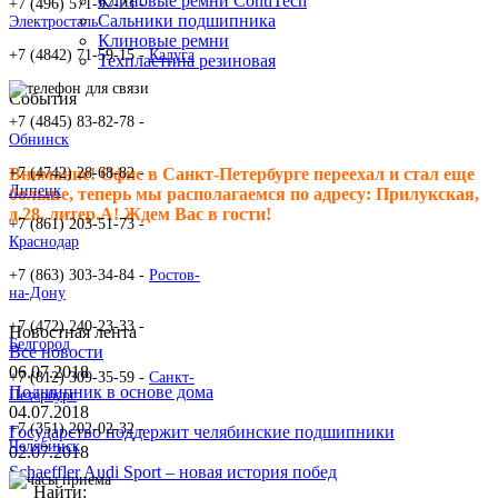
Клиновые ремни ContiTech
+7 (496) 571-97-23 -
Сальники подшипника
Электросталь
Клиновые ремни
+7 (4842) 71-59-15 -
Калуга
Техпластина резиновая
События
+7 (4845) 83-82-78 -
Обнинск
+7 (4742) 28-68-82 -
Внимание! Офис в Санкт-Петербурге переехал и стал еще
Липецк
больше, теперь мы располагаемся по адресу: Прилукская,
д.28, литер.А! Ждем Вас в гости!
+7 (861) 203-51-73 -
Краснодар
+7 (863) 303-34-84 -
Ростов-
на-Дону
+7 (472) 240-23-33 -
Новостная лента
Белгород
Все новости
06.07.2018
+7 (812) 309-35-59 -
Санкт-
Подшипник в основе дома
Петербург
04.07.2018
+7 (351) 202-02-32 -
Государство поддержит челябинские подшипники
Челябинск
02.07.2018
Schaeffler Audi Sport – новая история побед
Найти: