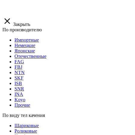
Закрыть
По производителю
Импортные
Немецкие
Японские
Отечественные
FAG
FBJ
NTN
SKF
ISB
SNR
INA
Koyo
Прочие
По виду тел качения
Шариковые
Роликовые