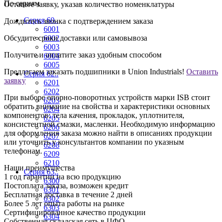
По сериям
Оставьте заявку, указав количество номенклатуры
Серия 60..
Дождитесь звонка с подтверждением заказа
6001
Обсудите сроки доставки или самовывоза
6002
6003
Получите и оплатите заказ удобным способом
6004
6005
Предлагаем заказать подшипники в Union Industrials!
Оставить
Серия 62..
заявку
6201
6202
При выборе опорно-поворотных устройств марки ISB стоит
6203
обратить внимание на свойства и характеристики основных
6204
компонентов: тела качения, прокладок, уплотнителя,
6205
консистентной смазки, масленки. Необходимую информацию
6206
для оформления заказа можно найти в описаниях продукции
6207
или уточнить у консультантов компании по указным
6208
телефонам.
6209
6210
Наши преимущества
Серия 63..
1 год гарантии на всю продукцию
6300
Постоплата заказа, возможен кредит
6301
Бесплатная доставка в течение 2 дней
6302
Более 5 лет опыта работы на рынке
6303
Сертифицированное качество продукции
6304
Собственная складская сеть в ЦФО