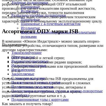
Упорные подшипники
разработке разных модификаций ОПУ итальянский
Шариковые
производитель уделил показателям проектной жесткости,
Роликовые
передачи рабочей нагрузки, точности выполнения
Радиально-упорные подшипники
поставленных задач, соответствию рабочим техническим
Шариковые
характеристикам и оптимальному эксплуатационному циклу.
Шариковые с 4-точечным контактом
Игольчатые
Ассортимент ОПУ марки ISB
Шариковые комбинированные с игольчатыми
роликами
В компании «Юнион Индастриалс» можно заказать опорно-
По назначению
поворотные устройства, отличающиеся типом, размерами или
другими характеристиками:
Токоизолирующие
Шпиндельные
ОПУ фланцевой и легкой серии;
Высокотемпературные
с одним или несколькими рядами шариков;
Низкотемпературные
с перекрестными роликами или прецизионной линейки
Нержавеющие
и т. д.
Закрепляемые
С тонкими кольцами
Опорно-поворотные устройства ISB предназначены для
Подшипники ходовых винтов
установки в тяжелой технике, работающей в сложных
Подшипники скольжения
условиях: бетононасосы, экскаваторы, автокраны и
Подшипники поворотных столов и опорно-поворотные
подъемники, ветряные турбины, судовые краны,
устройства
радиолокаторы, грунтовые катки и т. д.
Подшипниковые узлы с корпусами
Как заказать и получить товар?