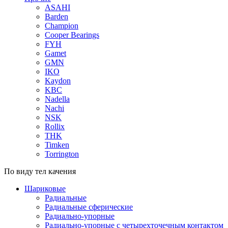
ASAHI
Barden
Champion
Cooper Bearings
FYH
Gamet
GMN
IKO
Kaydon
KBC
Nadella
Nachi
NSK
Rollix
THK
Timken
Torrington
По виду тел качения
Шариковые
Радиальные
Радиальные сферические
Радиально-упорные
Радиально-упорные с четырехточечным контактом