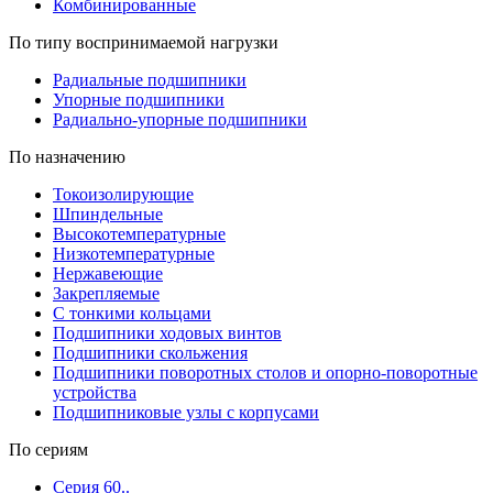
Комбинированные
По типу воспринимаемой нагрузки
Радиальные подшипники
Упорные подшипники
Радиально-упорные подшипники
По назначению
Токоизолирующие
Шпиндельные
Высокотемпературные
Низкотемпературные
Нержавеющие
Закрепляемые
С тонкими кольцами
Подшипники ходовых винтов
Подшипники скольжения
Подшипники поворотных столов и опорно-поворотные
устройства
Подшипниковые узлы с корпусами
По сериям
Серия 60..