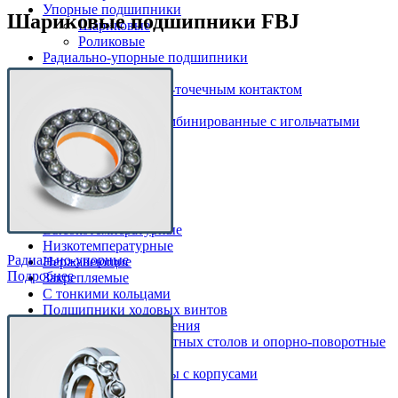
Упорные подшипники
Шариковые подшипники FBJ
Шариковые
Роликовые
Радиально-упорные подшипники
Шариковые
Шариковые с 4-точечным контактом
Игольчатые
Шариковые комбинированные с игольчатыми
роликами
По назначению
Токоизолирующие
Шпиндельные
Высокотемпературные
Низкотемпературные
Радиально-упорные
Нержавеющие
Подробнее
Закрепляемые
С тонкими кольцами
Подшипники ходовых винтов
Подшипники скольжения
Подшипники поворотных столов и опорно-поворотные
устройства
Подшипниковые узлы с корпусами