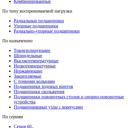
Комбинированные
По типу воспринимаемой нагрузки
Радиальные подшипники
Упорные подшипники
Радиально-упорные подшипники
По назначению
Токоизолирующие
Шпиндельные
Высокотемпературные
Низкотемпературные
Нержавеющие
Закрепляемые
С тонкими кольцами
Подшипники ходовых винтов
Подшипники скольжения
Подшипники поворотных столов и опорно-поворотные
устройства
Подшипниковые узлы с корпусами
По сериям
Серия 60..