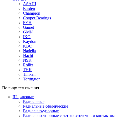
ASAHI
Barden
Champion
Cooper Bearings
FYH
Gamet
GMN
IKO
Kaydon
KBC
Nadella
Nachi
NSK
Rollix
THK
Timken
Torrington
По виду тел качения
Шариковые
Радиальные
Радиальные сферические
Радиально-упорные
Радиально-упорные с четырехточечным контактом