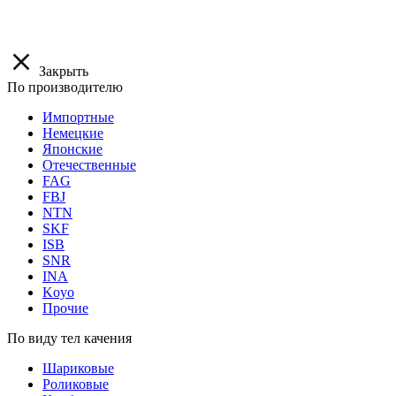
Закрыть
По производителю
Импортные
Немецкие
Японские
Отечественные
FAG
FBJ
NTN
SKF
ISB
SNR
INA
Koyo
Прочие
По виду тел качения
Шариковые
Роликовые