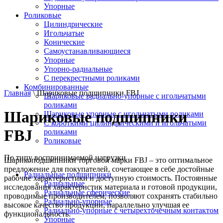
Упорные
Роликовые
Цилиндрические
Игольчатые
Конические
Самоустанавливающиеся
Упорные
Упорно-радиальные
C перекрестными роликами
Комбинированные
Главная
\ Шариковые подшипники FBJ
Шариковые радиально-упорные с игольчатыми
роликами
Шариковые подшипники
Шариковые упорные с игольчатыми роликами
С короткими цилиндрическими и игольчатыми
FBJ
роликами
Роликовые
По типу воспринимаемой нагрузки
Шарикоподшипники торговой марки FBJ – это оптимальное
предложение для покупателей, сочетающее в себе достойные
Радиальные подшипники
рабочие характеристики и доступную стоимость. Постоянные
Радиальные
исследования характеристик материала и готовой продукции,
Радиальные сферические
проводимые производителем, позволяют сохранять стабильно
Радиально-упорные
высокое качество продукции, параллельно улучшая ее
Радиально-упорные с четырехточечным контактом
функциональность.
Упорные