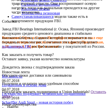
Клиновые ремни ContiTech
транспортной отрасли. Они воспринимают осевую
Сальники подшипника
нагрузку, тогда как радиальная приходится на другие
Клиновые ремни
части механизма.
Техпластина резиновая
Самоустанавливающиеся
модели также есть в
ассортименте продукции FBJ.
События
Завод FBJ Bearings International (г. Осака, Япония) производит
продукцию среднего ценового диапазона и стабильно
высокого качества, создание которой основывается на
Внимание! Офис в Санкт-Петербурге переехал и стал еще
передовых технологиях. Сочетание этих факторов делает
больше, теперь мы располагаемся по адресу: Прилукская,
подшипники FBJ
востребованными у покупателей из России.
д.28, литер.А! Ждем Вас в гости!
Как заказать и получить товар?
Оставьте заявку, указав количество номенклатуры
Дождитесь звонка с подтверждением заказа
Новостная лента
Обсудите сроки доставки или самовывоза
Все новости
06.07.2018
Получите и оплатите заказ удобным способом
Подшипник в основе дома
04.07.2018
Предлагаем заказать подшипники в Union Industrials!
Оставить
Государство поддержит челябинские подшипники
заявку
02.07.2018
Schaeffler Audi Sport – новая история побед
Наши преимущества
Найти: