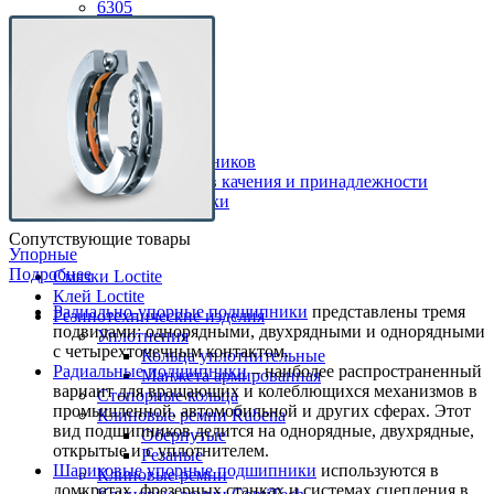
6305
6306
6307
6308
6309
Комплектующие
Корпуса для подшипников
Детали подшипников качения и принадлежности
Направляющие ролики
Сопутствующие товары
Упорные
Подробнее
Смазки Loctite
Клей Loctite
Радиально-упорные подшипники
представлены тремя
Резинотехнические изделия
подвидами: однорядными, двухрядными и однорядными
Уплотнения
с четырехточечным контактом.
Кольца уплотнительные
Радиальные подшипники
– наиболее распространенный
Манжета армированная
вариант для вращающих и колеблющихся механизмов в
Стопорные кольца
промышленной, автомобильной и других сферах. Этот
Клиновые ремни Rubena
вид подшипников делится на однорядные, двухрядные,
Обернутые
открытые и с уплотнителем.
Резаные
Шариковые упорные подшипники
используются в
Клиновые ремни
домкратах, фрезерных станках и системах сцепления в