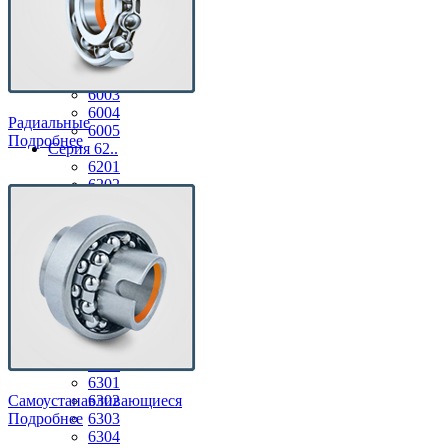
По сериям
Серия 60..
6001
6002
6003
6004
Радиальные
6005
Подробнее
Серия 62..
6201
6202
6203
6204
6205
6206
6207
6208
6209
6210
Серия 63..
6300
6301
Самоустанавливающиеся
6302
Подробнее
6303
6304