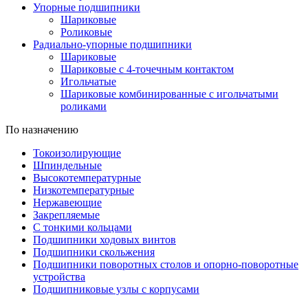
Упорные подшипники
Шариковые
Роликовые
Радиально-упорные подшипники
Шариковые
Шариковые с 4-точечным контактом
Игольчатые
Шариковые комбинированные с игольчатыми
роликами
По назначению
Токоизолирующие
Шпиндельные
Высокотемпературные
Низкотемпературные
Нержавеющие
Закрепляемые
С тонкими кольцами
Подшипники ходовых винтов
Подшипники скольжения
Подшипники поворотных столов и опорно-поворотные
устройства
Подшипниковые узлы с корпусами