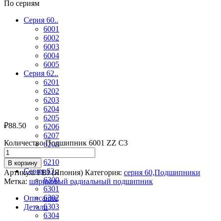
По сериям
Серия 60..
6001
6002
6003
6004
6005
Серия 62..
6201
6202
6203
6204
6205
₽
88.50
6206
6207
Количество Подшипник 6001 ZZ C3
6208
6209
6210
В корзину
Серия 63..
Артикул:
FBJ (Япония)
Категория:
серия 60,Подшипники
6300
Метка:
шариковый радиальный подшипник
6301
6302
Описание
6303
Детали
6304