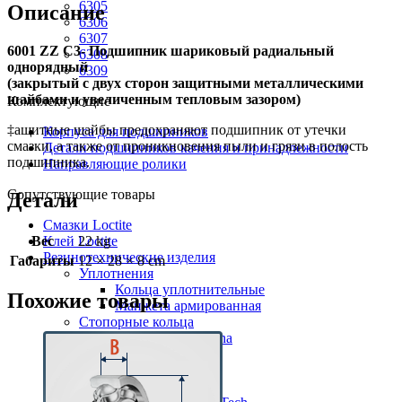
6305
Описание
6306
6307
6001 ZZ C3- Подшипник шариковый радиальный
6308
однорядный
6309
(закрытый с двух сторон защитными металлическими
шайбами и увеличенным тепловым зазором)
Комплектующие
‡ащитные шайбы предохраняют подшипник от утечки
Корпуса для подшипников
смазки, а также от проникновения пыли и грязи в полость
Детали подшипников качения и принадлежности
подшипника.
Направляющие ролики
Сопутствующие товары
Детали
Смазки Loctite
Вес
22 kg
Клей Loctite
Резинотехнические изделия
Габариты
12 × 28 × 8 cm
Уплотнения
Кольца уплотнительные
Похожие товары
Манжета армированная
Стопорные кольца
Клиновые ремни Rubena
Обернутые
Резаные
Клиновые ремни