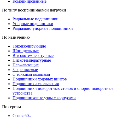
Комбинированные
По типу воспринимаемой нагрузки
Радиальные подшипники
Упорные подшипники
Радиально-упорные подшипники
По назначению
Токоизолирующие
Шпиндельные
Высокотемпературные
Низкотемпературные
Нержавеющие
Закрепляемые
С тонкими кольцами
Подшипники ходовых винтов
Подшипники скольжения
Подшипники поворотных столов и опорно-поворотные
устройства
Подшипниковые узлы с корпусами
По сериям
Серия 60..