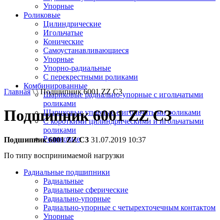
Упорные
Роликовые
Цилиндрические
Игольчатые
Конические
Самоустанавливающиеся
Упорные
Упорно-радиальные
C перекрестными роликами
Комбинированные
Главная
\ \ Подшипник 6001 ZZ C3
Шариковые радиально-упорные с игольчатыми
роликами
Подшипник 6001 ZZ C3
Шариковые упорные с игольчатыми роликами
С короткими цилиндрическими и игольчатыми
роликами
Роликовые
Подшипник 6001 ZZ C3
31.07.2019 10:37
По типу воспринимаемой нагрузки
Радиальные подшипники
Радиальные
Радиальные сферические
Радиально-упорные
Радиально-упорные с четырехточечным контактом
Упорные