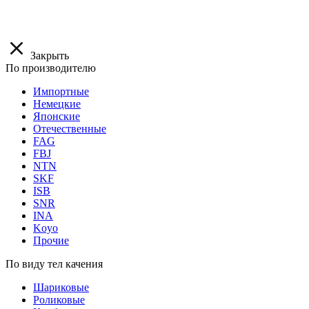
Закрыть
По производителю
Импортные
Немецкие
Японские
Отечественные
FAG
FBJ
NTN
SKF
ISB
SNR
INA
Koyo
Прочие
По виду тел качения
Шариковые
Роликовые