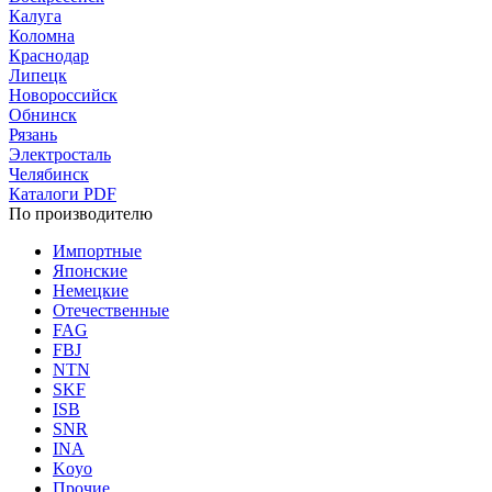
Калуга
Коломна
Краснодар
Липецк
Новороссийск
Обнинск
Рязань
Электросталь
Челябинск
Каталоги PDF
По производителю
Импортные
Японские
Немецкие
Отечественные
FAG
FBJ
NTN
SKF
ISB
SNR
INA
Koyo
Прочие