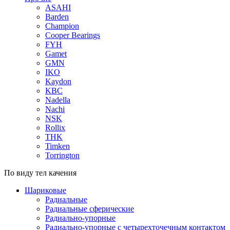
ASAHI
Barden
Champion
Cooper Bearings
FYH
Gamet
GMN
IKO
Kaydon
KBC
Nadella
Nachi
NSK
Rollix
THK
Timken
Torrington
По виду тел качения
Шариковые
Радиальные
Радиальные сферические
Радиально-упорные
Радиально-упорные с четырехточечным контактом