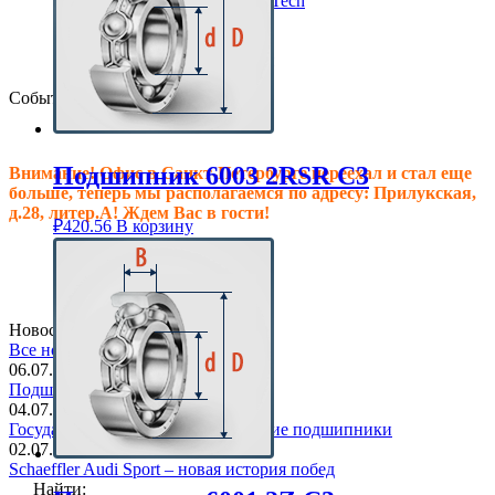
Клиновые ремни ContiTech
Сальники подшипника
Клиновые ремни
Техпластина резиновая
События
Подшипник 6003 2RSR C3
Внимание! Офис в Санкт-Петербурге переехал и стал еще
больше, теперь мы располагаемся по адресу: Прилукская,
д.28, литер.А! Ждем Вас в гости!
₽
420.56
В корзину
Новостная лента
Все новости
06.07.2018
Подшипник в основе дома
04.07.2018
Государство поддержит челябинские подшипники
02.07.2018
Schaeffler Audi Sport – новая история побед
Найти: