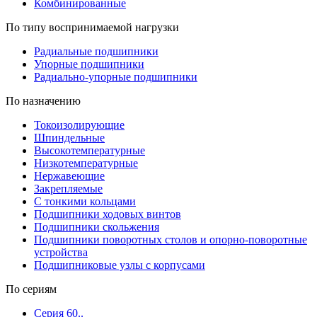
Комбинированные
По типу воспринимаемой нагрузки
Радиальные подшипники
Упорные подшипники
Радиально-упорные подшипники
По назначению
Токоизолирующие
Шпиндельные
Высокотемпературные
Низкотемпературные
Нержавеющие
Закрепляемые
С тонкими кольцами
Подшипники ходовых винтов
Подшипники скольжения
Подшипники поворотных столов и опорно-поворотные
устройства
Подшипниковые узлы с корпусами
По сериям
Серия 60..