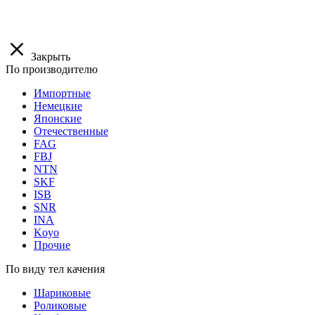
Закрыть
По производителю
Импортные
Немецкие
Японские
Отечественные
FAG
FBJ
NTN
SKF
ISB
SNR
INA
Koyo
Прочие
По виду тел качения
Шариковые
Роликовые