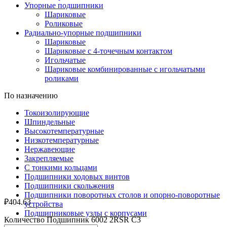
Упорные подшипники
Шариковые
Роликовые
Радиально-упорные подшипники
Шариковые
Шариковые с 4-точечным контактом
Игольчатые
Шариковые комбинированные с игольчатыми
роликами
По назначению
Токоизолирующие
Шпиндельные
Высокотемпературные
Низкотемпературные
Нержавеющие
Закрепляемые
С тонкими кольцами
Подшипники ходовых винтов
Подшипники скольжения
Подшипники поворотных столов и опорно-поворотные
₽
404.63
устройства
Подшипниковые узлы с корпусами
Количество Подшипник 6002 2RSR C3