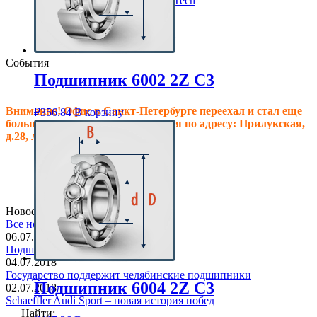
Клиновые ремни ContiTech
Сальники подшипника
Клиновые ремни
Техпластина резиновая
События
Подшипник 6002 2Z C3
Внимание! Офис в Санкт-Петербурге переехал и стал еще
₽
356.84
В корзину
больше, теперь мы располагаемся по адресу: Прилукская,
д.28, литер.А! Ждем Вас в гости!
Новостная лента
Все новости
06.07.2018
Подшипник в основе дома
04.07.2018
Государство поддержит челябинские подшипники
Подшипник 6004 2Z C3
02.07.2018
Schaeffler Audi Sport – новая история побед
Найти: