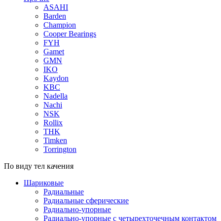
ASAHI
Barden
Champion
Cooper Bearings
FYH
Gamet
GMN
IKO
Kaydon
KBC
Nadella
Nachi
NSK
Rollix
THK
Timken
Torrington
По виду тел качения
Шариковые
Радиальные
Радиальные сферические
Радиально-упорные
Радиально-упорные с четырехточечным контактом