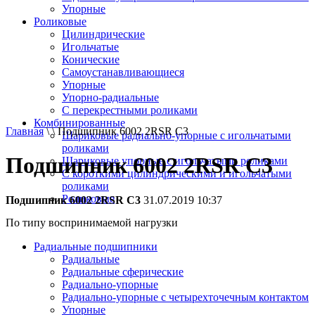
Упорные
Роликовые
Цилиндрические
Игольчатые
Конические
Самоустанавливающиеся
Упорные
Упорно-радиальные
C перекрестными роликами
Комбинированные
Главная
\ \ Подшипник 6002 2RSR C3
Шариковые радиально-упорные с игольчатыми
роликами
Подшипник 6002 2RSR C3
Шариковые упорные с игольчатыми роликами
С короткими цилиндрическими и игольчатыми
роликами
Роликовые
Подшипник 6002 2RSR C3
31.07.2019 10:37
По типу воспринимаемой нагрузки
Радиальные подшипники
Радиальные
Радиальные сферические
Радиально-упорные
Радиально-упорные с четырехточечным контактом
Упорные