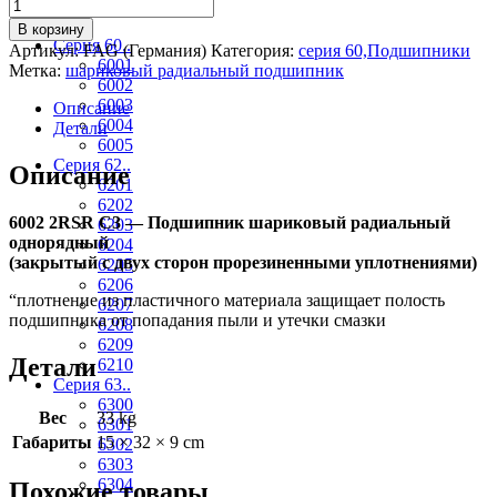
По сериям
В корзину
Серия 60..
Артикул:
FAG (Германия)
Категория:
серия 60,Подшипники
6001
Метка:
шариковый радиальный подшипник
6002
6003
Описание
6004
Детали
6005
Серия 62..
Описание
6201
6202
6002 2RSR C3 — Подшипник шариковый радиальный
6203
однорядный
6204
(закрытый с двух сторон прорезиненными уплотнениями)
6205
6206
“плотнение из пластичного материала защищает полость
6207
подшипника от попадания пыли и утечки смазки
6208
6209
Детали
6210
Серия 63..
6300
Вес
33 kg
6301
Габариты
15 × 32 × 9 cm
6302
6303
6304
Похожие товары