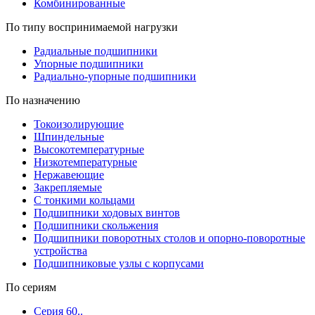
Комбинированные
По типу воспринимаемой нагрузки
Радиальные подшипники
Упорные подшипники
Радиально-упорные подшипники
По назначению
Токоизолирующие
Шпиндельные
Высокотемпературные
Низкотемпературные
Нержавеющие
Закрепляемые
С тонкими кольцами
Подшипники ходовых винтов
Подшипники скольжения
Подшипники поворотных столов и опорно-поворотные
устройства
Подшипниковые узлы с корпусами
По сериям
Серия 60..