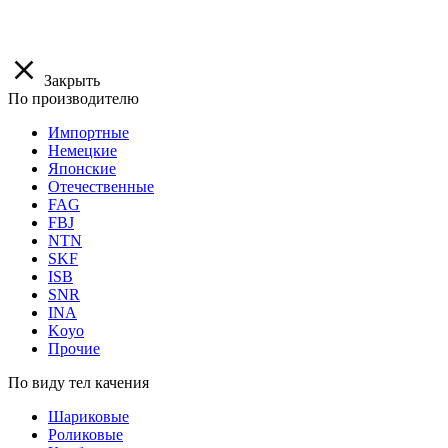
Закрыть
По производителю
Импортные
Немецкие
Японские
Отечественные
FAG
FBJ
NTN
SKF
ISB
SNR
INA
Koyo
Прочие
По виду тел качения
Шариковые
Роликовые