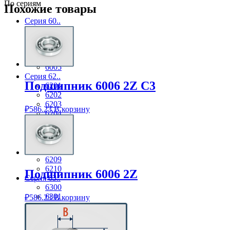
По сериям
Похожие товары
Серия 60..
6001
6002
6003
6004
6005
Серия 62..
Подшипник 6006 2Z C3
6201
6202
6203
₽
586.23
В корзину
6204
6205
6206
6207
6208
6209
6210
Подшипник 6006 2Z
Серия 63..
6300
6301
₽
586.23
В корзину
6302
6303
6304