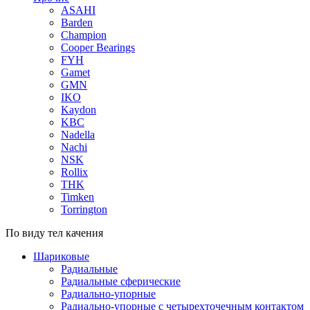
ASAHI
Barden
Champion
Cooper Bearings
FYH
Gamet
GMN
IKO
Kaydon
KBC
Nadella
Nachi
NSK
Rollix
THK
Timken
Torrington
По виду тел качения
Шариковые
Радиальные
Радиальные сферические
Радиально-упорные
Радиально-упорные с четырехточечным контактом