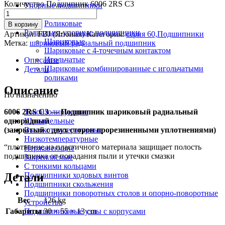
Количество Подшипник 6006 2RS C3
Упорные подшипники
Шариковые
Роликовые
В корзину
Радиально-упорные подшипники
Артикул:
FBJ (Япония)
Категория:
серия 60,Подшипники
Шариковые
Метка:
шариковый радиальный подшипник
Шариковые с 4-точечным контактом
Игольчатые
Описание
Шариковые комбинированные с игольчатыми
Детали
роликами
Описание
По назначению
6006 2RS C3 — Подшипник шариковый радиальный
Токоизолирующие
однорядный
Шпиндельные
(закрытый с двух сторон прорезиненными уплотнениями)
Высокотемпературные
Низкотемпературные
“плотнение из пластичного материала защищает полость
Нержавеющие
подшипника от попадания пыли и утечки смазки
Закрепляемые
С тонкими кольцами
Детали
Подшипники ходовых винтов
Подшипники скольжения
Подшипники поворотных столов и опорно-поворотные
Вес
126 kg
устройства
Габариты
30 × 55 × 13 cm
Подшипниковые узлы с корпусами