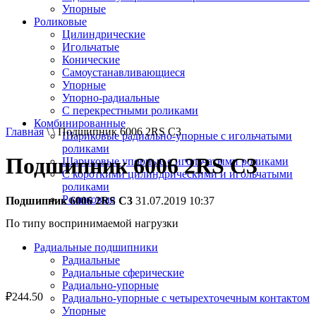
Упорные
Роликовые
Цилиндрические
Игольчатые
Конические
Самоустанавливающиеся
Упорные
Упорно-радиальные
C перекрестными роликами
Комбинированные
Главная
\ \ Подшипник 6006 2RS C3
Шариковые радиально-упорные с игольчатыми
роликами
Подшипник 6006 2RS C3
Шариковые упорные с игольчатыми роликами
С короткими цилиндрическими и игольчатыми
роликами
Роликовые
Подшипник 6006 2RS C3
31.07.2019 10:37
По типу воспринимаемой нагрузки
Радиальные подшипники
Радиальные
Радиальные сферические
Радиально-упорные
₽
244.50
Радиально-упорные с четырехточечным контактом
Упорные