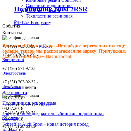
Клиновые ремни ContiTech
Сальники подшипника
Подшипник 6004 2RSR
Клиновые ремни
Техпластина резиновая
₽
471.53
В корзину
События
Контакты
Внимание! Офис в Санкт-Петербурге переехал и стал еще
+7 (499) 703-31-99 -
Москва
больше, теперь мы располагаемся по адресу: Прилукская,
+7 (499) 703-31-99 -
д.28, литер.А! Ждем Вас в гости!
Воскресенск
+7 (496) 571-97-23 -
Электросталь
+7 (351) 202-02-32 -
Челябинск
Новостная лента
Все новости
06.07.2018
Подшипник в основе дома
+7 (4842) 71-59-15 -
Калуга
04.07.2018
+7 (4845) 83-82-78 -
Государство поддержит челябинские подшипники
Обнинск
02.07.2018
Schaeffler Audi Sport – новая история побед
+7 (4742) 28-68-82 -
Найти: