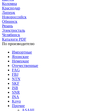
Коломна
Краснодар
Липецк
Новороссийск
Обнинск
Рязань
Электросталь
Челябинск
Каталоги PDF
По производителю
Импортные
Японские
Немецкие
Отечественные
FAG
FBJ
NTN
SKF
ISB
SNR
INA
Koyo
Прочие
ASAHI