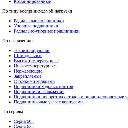
Комбинированные
По типу воспринимаемой нагрузки
Радиальные подшипники
Упорные подшипники
Радиально-упорные подшипники
По назначению
Токоизолирующие
Шпиндельные
Высокотемпературные
Низкотемпературные
Нержавеющие
Закрепляемые
С тонкими кольцами
Подшипники ходовых винтов
Подшипники скольжения
Подшипники поворотных столов и опорно-поворотные у
Подшипниковые узлы с корпусами
По сериям
Серия 60..
Серия 62..