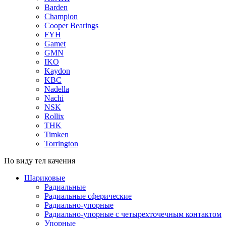
Barden
Champion
Cooper Bearings
FYH
Gamet
GMN
IKO
Kaydon
KBC
Nadella
Nachi
NSK
Rollix
THK
Timken
Torrington
По виду тел качения
Шариковые
Радиальные
Радиальные сферические
Радиально-упорные
Радиально-упорные с четырехточечным контактом
Упорные