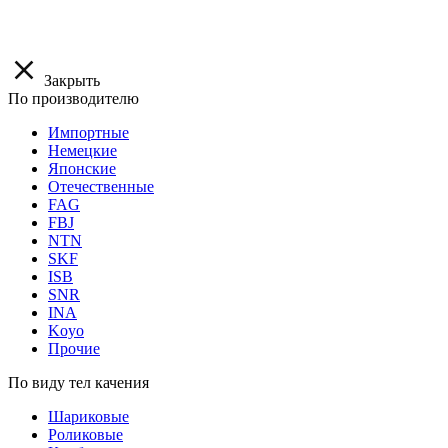
Закрыть
По производителю
Импортные
Немецкие
Японские
Отечественные
FAG
FBJ
NTN
SKF
ISB
SNR
INA
Koyo
Прочие
По виду тел качения
Шариковые
Роликовые