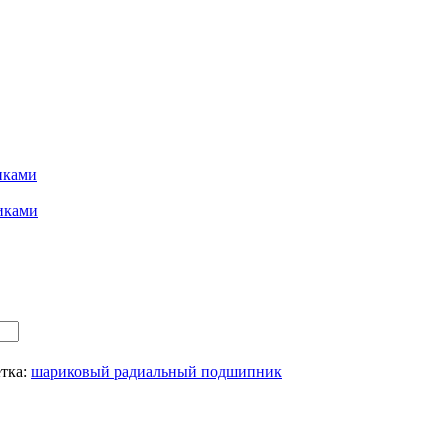
иками
иками
тка:
шариковый радиальный подшипник