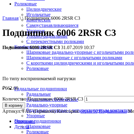
Роликовые
Цилиндрические
Игольчатые
Главная
\ \ Подшипник 6006 2RSR C3
Конические
Самоустанавливающиеся
Подшипник 6006 2RSR C3
Упорные
Упорно-радиальные
C перекрестными роликами
Комбинированные
Подшипник 6006 2RSR C3
31.07.2019 10:37
Шариковые радиально-упорные с игольчатыми рол
Шариковые упорные с игольчатыми роликами
С короткими цилиндрическими и игольчатыми рол
Роликовые
По типу воспринимаемой нагрузки
₽
662.69
Радиальные подшипники
Радиальные
Количество Подшипник 6006 2RSR C3
Радиальные сферические
Радиально-упорные
В корзину
Радиально-упорные с четырехточечным контактом
Артикул:
FAG (Германия)
Категория:
серия 60,Подшипники
Ме
Упорные
Упорные подшипники
Описание
Шариковые
Детали
Роликовые