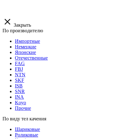
Закрыть
По производителю
Импортные
Немецкие
Японские
Отечественные
FAG
FBJ
NTN
SKF
ISB
SNR
INA
Koyo
Прочие
По виду тел качения
Шариковые
Роликовые