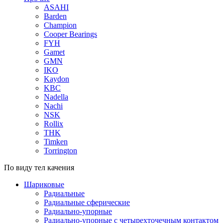
ASAHI
Barden
Champion
Cooper Bearings
FYH
Gamet
GMN
IKO
Kaydon
KBC
Nadella
Nachi
NSK
Rollix
THK
Timken
Torrington
По виду тел качения
Шариковые
Радиальные
Радиальные сферические
Радиально-упорные
Радиально-упорные с четырехточечным контактом