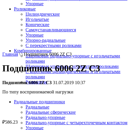
Упорные
Роликовые
Цилиндрические
Игольчатые
Конические
Самоустанавливающиеся
Упорные
Упорно-радиальные
C перекрестными роликами
Комбинированные
Главная
\ \ Подшипник 6006 2Z C3
Шариковые радиально-упорные с игольчатыми
роликами
Подшипник 6006 2Z C3
Шариковые упорные с игольчатыми роликами
С короткими цилиндрическими и игольчатыми
роликами
Роликовые
Подшипник 6006 2Z C3
31.07.2019 10:37
По типу воспринимаемой нагрузки
Радиальные подшипники
Радиальные
Радиальные сферические
Радиально-упорные
₽
586.23
Радиально-упорные с четырехточечным контактом
Упорные