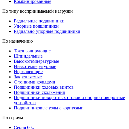
Комбинированные
По типу воспринимаемой нагрузки
Радиальные подшипники
Упорные подшипники
Радиально-упорные подшипники
По назначению
Токоизолирующие
Шпиндельные
Высокотемпературные
Низкотемпературные
Нержавеющие
Закрепляемые
С тонкими кольцами
Подшипники ходовых винтов
Подшипники скольжения
Подшипники поворотных столов и опорно-поворотные
устройства
Подшипниковые узлы с корпусами
По сериям
Серия 60..