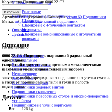
Количество Подшипник 6006 2Z C3
Упорные подшипники
Шариковые
Роликовые
В корзину
Радиально-упорные подшипники
Артикул:
FAG (Германия)
Категория:
серия 60,Подшипники
Шариковые
Метка:
шариковый радиальный подшипник
Шариковые с 4-точечным контактом
Игольчатые
Описание
Шариковые комбинированные с игольчатыми
Детали
роликами
Описание
По назначению
6006 2Z C3- Подшипник шариковый радиальный
Токоизолирующие
однорядный
Шпиндельные
(закрытый с двух сторон защитными металлическими
Высокотемпературные
шайбами и увеличенным тепловым зазором)
Низкотемпературные
Нержавеющие
защитные шайбы предохраняют подшипник от утечки смазки,
Закрепляемые
а также от проникновения пыли и грязи в полость
С тонкими кольцами
подшипника.
Подшипники ходовых винтов
Подшипники скольжения
Детали
Подшипники поворотных столов и опорно-поворотные
устройства
Подшипниковые узлы с корпусами
Вес
126 kg