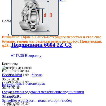
Клиновые ремни ContiTech
Сальники подшипника
Клиновые ремни
Техпластина резиновая
События
Внимание! Офис в Санкт-Петербурге переехал и стал еще
больше, теперь мы располагаемся по адресу: Прилукская,
Подшипник 6004 2Z C3
д.28, литер.А! Ждем Вас в гости!
₽
417.36
В корзину
Контакты
Новостная лента
Все новости
+7 (499) 703-31-99 -
Москва
06.07.2018
+7 (499) 703-31-99 -
Подшипник в основе дома
Воскресенск
04.07.2018
Государство поддержит челябинские подшипники
+7 (496) 571-97-23 -
02.07.2018
Электросталь
Schaeffler Audi Sport – новая история побед
+7 (351) 202-02-32 -
Найти: