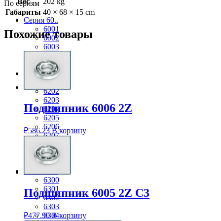
Вес
202 kg
По сериям
Габариты
40 × 68 × 15 cm
Серия 60..
6001
Похожие товары
6002
6003
6004
6005
Серия 62..
6201
6202
6203
Подшипник 6006 2Z
6204
6205
6206
₽
586.23
В корзину
6207
6208
6209
6210
Серия 63..
6300
6301
Подшипник 6005 2Z C3
6302
6303
₽
477.90
В корзину
6304