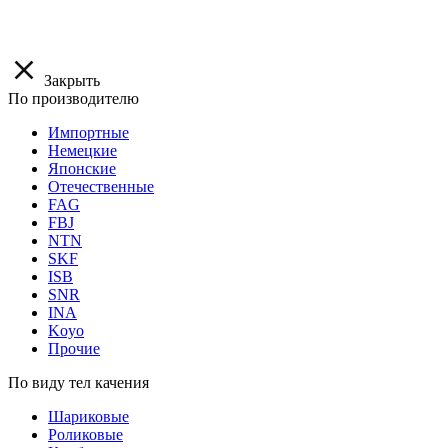
Закрыть
По производителю
Импортные
Немецкие
Японские
Отечественные
FAG
FBJ
NTN
SKF
ISB
SNR
INA
Koyo
Прочие
По виду тел качения
Шариковые
Роликовые