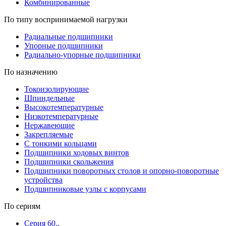
Комбинированные
По типу воспринимаемой нагрузки
Радиальные подшипники
Упорные подшипники
Радиально-упорные подшипники
По назначению
Токоизолирующие
Шпиндельные
Высокотемпературные
Низкотемпературные
Нержавеющие
Закрепляемые
С тонкими кольцами
Подшипники ходовых винтов
Подшипники скольжения
Подшипники поворотных столов и опорно-поворотные
устройства
Подшипниковые узлы с корпусами
По сериям
Серия 60..