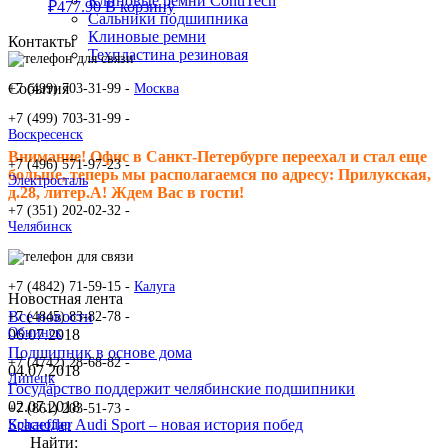
Клиновые ремни ContiTech
₽
477.90
В корзину
Сальники подшипника
Клиновые ремни
Контакты
Техпластина резиновая
События
+7 (499) 703-31-99 -
Москва
+7 (499) 703-31-99 -
Воскресенск
Внимание! Офис в Санкт-Петербурге переехал и стал еще
+7 (496) 571-97-23 -
больше, теперь мы располагаемся по адресу: Прилукская,
Электросталь
д.28, литер.А! Ждем Вас в гости!
+7 (351) 202-02-32 -
Челябинск
+7 (4842) 71-59-15 -
Калуга
Новостная лента
Все новости
+7 (4845) 83-82-78 -
Обнинск
06.07.2018
Подшипник в основе дома
+7 (4742) 28-68-82 -
04.07.2018
Липецк
Государство поддержит челябинские подшипники
02.07.2018
+7 (861) 203-51-73 -
Schaeffler Audi Sport – новая история побед
Краснодар
Найти: