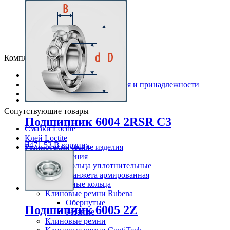
6305
6306
6307
6308
6309
Комплектующие
Корпуса для подшипников
Детали подшипников качения и принадлежности
Направляющие ролики
Сопутствующие товары
Подшипник 6004 2RSR C3
Смазки Loctite
Клей Loctite
₽
471.53
В корзину
Резинотехнические изделия
Уплотнения
Кольца уплотнительные
Манжета армированная
Стопорные кольца
Клиновые ремни Rubena
Обернутые
Подшипник 6005 2Z
Резаные
Клиновые ремни