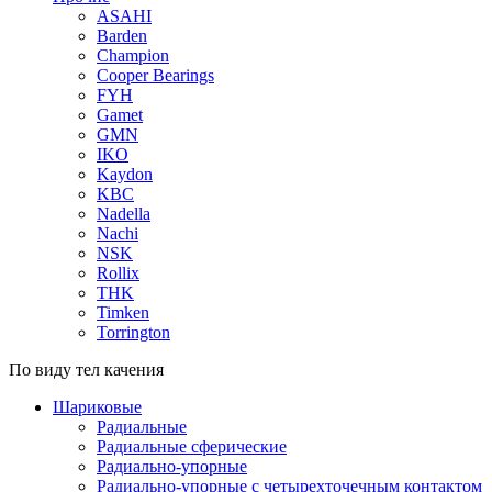
ASAHI
Barden
Champion
Cooper Bearings
FYH
Gamet
GMN
IKO
Kaydon
KBC
Nadella
Nachi
NSK
Rollix
THK
Timken
Torrington
По виду тел качения
Шариковые
Радиальные
Радиальные сферические
Радиально-упорные
Радиально-упорные с четырехточечным контактом