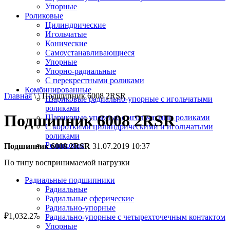
Упорные
Роликовые
Цилиндрические
Игольчатые
Конические
Самоустанавливающиеся
Упорные
Упорно-радиальные
C перекрестными роликами
Комбинированные
Главная
\ \ Подшипник 6008 2RSR
Шариковые радиально-упорные с игольчатыми
роликами
Подшипник 6008 2RSR
Шариковые упорные с игольчатыми роликами
С короткими цилиндрическими и игольчатыми
роликами
Роликовые
Подшипник 6008 2RSR
31.07.2019 10:37
По типу воспринимаемой нагрузки
Радиальные подшипники
Радиальные
Радиальные сферические
Радиально-упорные
₽
1,032.27
Радиально-упорные с четырехточечным контактом
Упорные