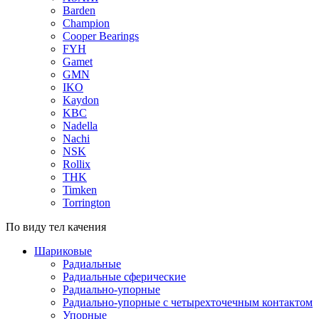
Barden
Champion
Cooper Bearings
FYH
Gamet
GMN
IKO
Kaydon
KBC
Nadella
Nachi
NSK
Rollix
THK
Timken
Torrington
По виду тел качения
Шариковые
Радиальные
Радиальные сферические
Радиально-упорные
Радиально-упорные с четырехточечным контактом
Упорные