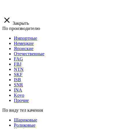
Закрыть
По производителю
Импортные
Немецкие
Японские
Отечественные
FAG
FBJ
NTN
SKF
ISB
SNR
INA
Koyo
Прочие
По виду тел качения
Шариковые
Роликовые