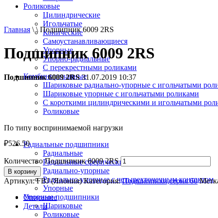
Роликовые
Цилиндрические
Игольчатые
Главная
\ \ Подшипник 6009 2RS
Конические
Самоустанавливающиеся
Подшипник 6009 2RS
Упорные
Упорно-радиальные
C перекрестными роликами
Комбинированные
Подшипник 6009 2RS
31.07.2019 10:37
Шариковые радиально-упорные с игольчатыми рол
Шариковые упорные с игольчатыми роликами
С короткими цилиндрическими и игольчатыми рол
Роликовые
По типу воспринимаемой нагрузки
₽
526.50
Радиальные подшипники
Радиальные
Количество Подшипник 6009 2RS
Радиальные сферические
Радиально-упорные
В корзину
Радиально-упорные с четырехточечным контактом
Артикул:
FBJ (Япония)
Категория:
Подшипники,серия 60
Метк
Упорные
Упорные подшипники
Описание
Шариковые
Детали
Роликовые