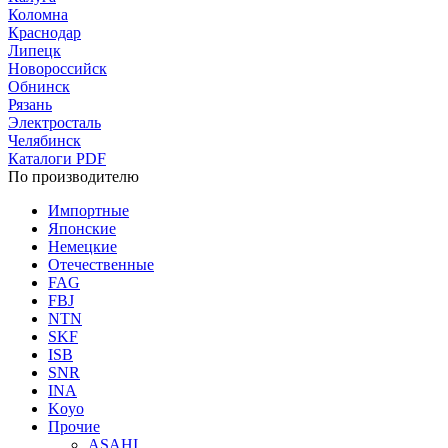
Коломна
Краснодар
Липецк
Новороссийск
Обнинск
Рязань
Электросталь
Челябинск
Каталоги PDF
По производителю
Импортные
Японские
Немецкие
Отечественные
FAG
FBJ
NTN
SKF
ISB
SNR
INA
Koyo
Прочие
ASAHI