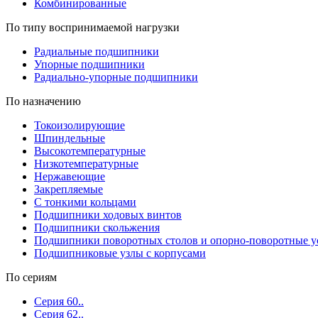
Комбинированные
По типу воспринимаемой нагрузки
Радиальные подшипники
Упорные подшипники
Радиально-упорные подшипники
По назначению
Токоизолирующие
Шпиндельные
Высокотемпературные
Низкотемпературные
Нержавеющие
Закрепляемые
С тонкими кольцами
Подшипники ходовых винтов
Подшипники скольжения
Подшипники поворотных столов и опорно-поворотные у
Подшипниковые узлы с корпусами
По сериям
Серия 60..
Серия 62..