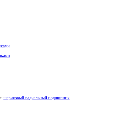
иками
иками
а:
шариковый радиальный подшипник