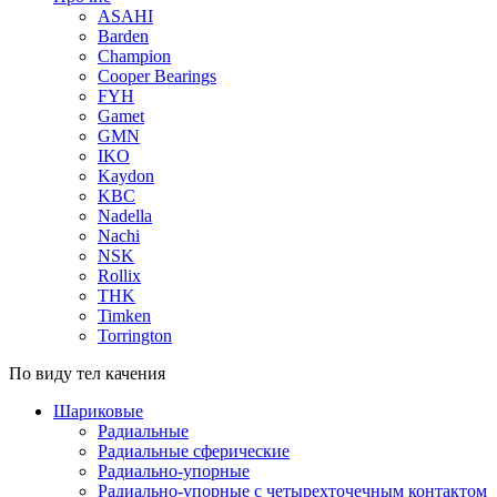
ASAHI
Barden
Champion
Cooper Bearings
FYH
Gamet
GMN
IKO
Kaydon
KBC
Nadella
Nachi
NSK
Rollix
THK
Timken
Torrington
По виду тел качения
Шариковые
Радиальные
Радиальные сферические
Радиально-упорные
Радиально-упорные с четырехточечным контактом