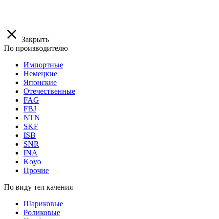
Закрыть
По производителю
Импортные
Немецкие
Японские
Отечественные
FAG
FBJ
NTN
SKF
ISB
SNR
INA
Koyo
Прочие
По виду тел качения
Шариковые
Роликовые