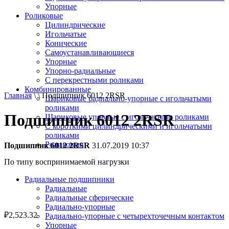
Упорные
Роликовые
Цилиндрические
Игольчатые
Конические
Самоустанавливающиеся
Упорные
Упорно-радиальные
C перекрестными роликами
Комбинированные
Главная
\ \ Подшипник 6012 2RSR
Шариковые радиально-упорные с игольчатыми
роликами
Подшипник 6012 2RSR
Шариковые упорные с игольчатыми роликами
С короткими цилиндрическими и игольчатыми
роликами
Роликовые
Подшипник 6012 2RSR
31.07.2019 10:37
По типу воспринимаемой нагрузки
Радиальные подшипники
Радиальные
Радиальные сферические
Радиально-упорные
₽
2,523.32
Радиально-упорные с четырехточечным контактом
Упорные