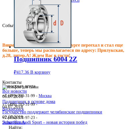
Клиновые ремни ContiTech
Сальники подшипника
Клиновые ремни
Техпластина резиновая
События
Внимание! Офис в Санкт-Петербурге переехал и стал еще
больше, теперь мы располагаемся по адресу: Прилукская,
д.28, литер.А! Ждем Вас в гости!
Подшипник 6004 2Z
₽
417.36
В корзину
Контакты
Новостная лента
Все новости
+7 (499) 703-31-99 -
Москва
06.07.2018
Подшипник в основе дома
+7 (499) 703-31-99 -
04.07.2018
Воскресенск
Государство поддержит челябинские подшипники
02.07.2018
+7 (496) 571-97-23 -
Schaeffler Audi Sport – новая история побед
Электросталь
Найти: