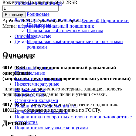
Количество Подшипник 6012 2RSR
Упорные подшипники
Шариковые
Роликовые
В корзину
Радиально-упорные подшипники
Артикул:
FAG (Германия)
Категория:
серия 60,Подшипники
Шариковые
Метка:
шариковый радиальный подшипник
Шариковые с 4-точечным контактом
Игольчатые
Описание
Шариковые комбинированные с игольчатыми
Детали
роликами
Описание
По назначению
6012 2RSR — Подшипник шариковый радиальный
Токоизолирующие
однорядный
Шпиндельные
(закрытый с двух сторон прорезиненными уплотнениями)
Высокотемпературные
Низкотемпературные
“плотнение из пластичного материала защищает полость
Нержавеющие
подшипника от попадания пыли и утечки смазки.
Закрепляемые
С тонкими кольцами
6012 2RSR
— международное обозначение подшипника
Подшипники ходовых винтов
180112
— обозначение подшипника по ГОСТу.
Подшипники скольжения
Подшипники поворотных столов и опорно-поворотные
Детали
устройства
Подшипниковые узлы с корпусами