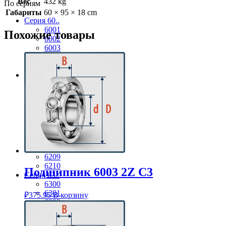
Вес
432 kg
По сериям
Габариты
60 × 95 × 18 cm
Серия 60..
6001
Похожие товары
6002
6003
6004
6005
Серия 62..
6201
6202
6203
6204
6205
6206
6207
6208
6209
6210
Подшипник 6003 2Z C3
Серия 63..
6300
6301
₽
375.95
В корзину
6302
6303
6304