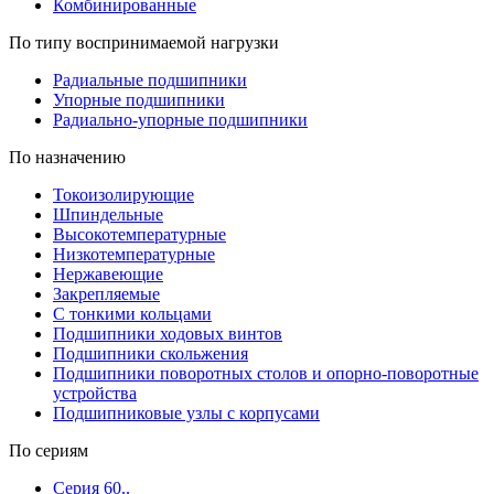
Комбинированные
По типу воспринимаемой нагрузки
Радиальные подшипники
Упорные подшипники
Радиально-упорные подшипники
По назначению
Токоизолирующие
Шпиндельные
Высокотемпературные
Низкотемпературные
Нержавеющие
Закрепляемые
С тонкими кольцами
Подшипники ходовых винтов
Подшипники скольжения
Подшипники поворотных столов и опорно-поворотные
устройства
Подшипниковые узлы с корпусами
По сериям
Серия 60..