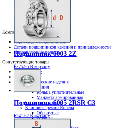
6305
6306
6307
6308
6309
Комплектующие
Корпуса для подшипников
Детали подшипников качения и принадлежности
Направляющие ролики
Подшипник 6003 2Z
Сопутствующие товары
₽
375.95
В корзину
Смазки Loctite
Клей Loctite
Резинотехнические изделия
Уплотнения
Кольца уплотнительные
Манжета армированная
Подшипник 6005 2RSR C3
Стопорные кольца
Клиновые ремни Rubena
Обернутые
₽
541.62
В корзину
Резаные
Клиновые ремни