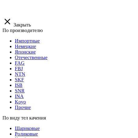
Закрыть
По производителю
Импортные
Немецкие
Японские
Отечественные
FAG
FBJ
NTN
SKF
ISB
SNR
INA
Koyo
Прочие
По виду тел качения
Шариковые
Роликовые