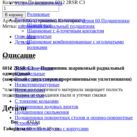
Количество Подшипник 6012 2RSR C3
Упорные подшипники
Шариковые
Роликовые
В корзину
Радиально-упорные подшипники
Артикул:
FAG (Германия)
Категория:
серия 60,Подшипники
Шариковые
Метка:
шариковый радиальный подшипник
Шариковые с 4-точечным контактом
Игольчатые
Описание
Шариковые комбинированные с игольчатыми
Детали
роликами
Описание
По назначению
6012 2RSR C3 — Подшипник шариковый радиальный
Токоизолирующие
однорядный
Шпиндельные
(закрытый с двух сторон прорезиненными уплотнениями)
Высокотемпературные
Низкотемпературные
“плотнение из пластичного материала защищает полость
Нержавеющие
подшипника от попадания пыли и утечки смазки
Закрепляемые
С тонкими кольцами
Детали
Подшипники ходовых винтов
Подшипники скольжения
Подшипники поворотных столов и опорно-поворотные
Вес
432 kg
устройства
Габариты
60 × 95 × 18 cm
Подшипниковые узлы с корпусами