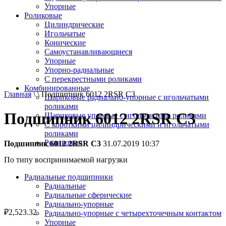
Упорные
Роликовые
Цилиндрические
Игольчатые
Конические
Самоустанавливающиеся
Упорные
Упорно-радиальные
C перекрестными роликами
Комбинированные
Главная
\ \ Подшипник 6012 2RSR C3
Шариковые радиально-упорные с игольчатыми
роликами
Подшипник 6012 2RSR C3
Шариковые упорные с игольчатыми роликами
С короткими цилиндрическими и игольчатыми
роликами
Роликовые
Подшипник 6012 2RSR C3
31.07.2019 10:37
По типу воспринимаемой нагрузки
Радиальные подшипники
Радиальные
Радиальные сферические
Радиально-упорные
₽
2,523.32
Радиально-упорные с четырехточечным контактом
Упорные