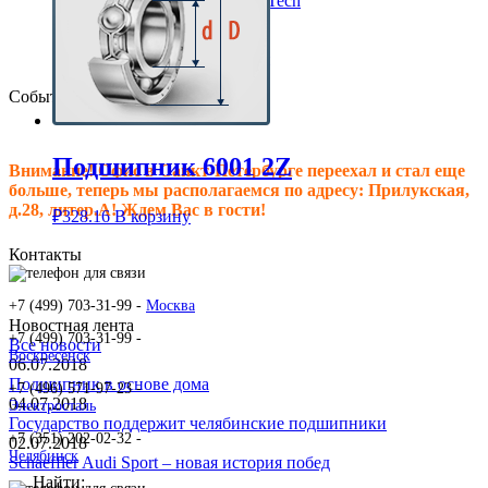
Клиновые ремни ContiTech
Сальники подшипника
Клиновые ремни
Техпластина резиновая
События
Подшипник 6001 2Z
Внимание! Офис в Санкт-Петербурге переехал и стал еще
больше, теперь мы располагаемся по адресу: Прилукская,
д.28, литер.А! Ждем Вас в гости!
₽
328.16
В корзину
Контакты
+7 (499) 703-31-99 -
Москва
Новостная лента
+7 (499) 703-31-99 -
Все новости
Воскресенск
06.07.2018
Подшипник в основе дома
+7 (496) 571-97-23 -
04.07.2018
Электросталь
Государство поддержит челябинские подшипники
+7 (351) 202-02-32 -
02.07.2018
Челябинск
Schaeffler Audi Sport – новая история побед
Найти: