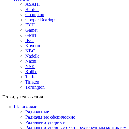
ASAHI
Barden
Champion
Cooper Bearings
FYH
Gamet
GMN
IKO
Kaydon
KBC
Nadella
Nachi
NSK
Rollix
THK
Timken
Torrington
По виду тел качения
Шариковые
Радиальные
Радиальные сферические
Радиально-упорные
Радиально-упорные с четырехточечным контактом