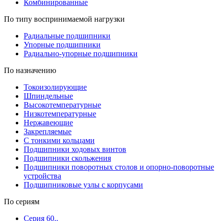
Комбинированные
По типу воспринимаемой нагрузки
Радиальные подшипники
Упорные подшипники
Радиально-упорные подшипники
По назначению
Токоизолирующие
Шпиндельные
Высокотемпературные
Низкотемпературные
Нержавеющие
Закрепляемые
С тонкими кольцами
Подшипники ходовых винтов
Подшипники скольжения
Подшипники поворотных столов и опорно-поворотные
устройства
Подшипниковые узлы с корпусами
По сериям
Серия 60..