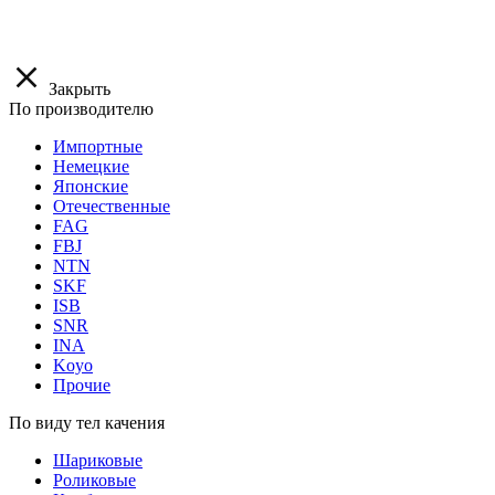
Закрыть
По производителю
Импортные
Немецкие
Японские
Отечественные
FAG
FBJ
NTN
SKF
ISB
SNR
INA
Koyo
Прочие
По виду тел качения
Шариковые
Роликовые