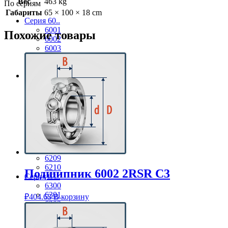
Вес
463 kg
По сериям
Габариты
65 × 100 × 18 cm
Серия 60..
6001
Похожие товары
6002
6003
6004
6005
Серия 62..
6201
6202
6203
6204
6205
6206
6207
6208
6209
6210
Подшипник 6002 2RSR C3
Серия 63..
6300
6301
₽
404.63
В корзину
6302
6303
6304