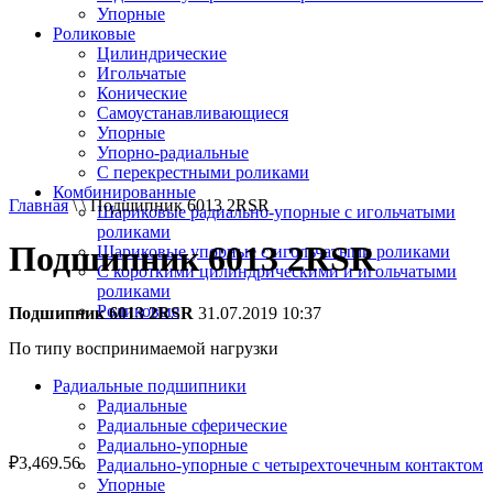
Упорные
Роликовые
Цилиндрические
Игольчатые
Конические
Самоустанавливающиеся
Упорные
Упорно-радиальные
C перекрестными роликами
Комбинированные
Главная
\ \ Подшипник 6013 2RSR
Шариковые радиально-упорные с игольчатыми
роликами
Подшипник 6013 2RSR
Шариковые упорные с игольчатыми роликами
С короткими цилиндрическими и игольчатыми
роликами
Роликовые
Подшипник 6013 2RSR
31.07.2019 10:37
По типу воспринимаемой нагрузки
Радиальные подшипники
Радиальные
Радиальные сферические
Радиально-упорные
₽
3,469.56
Радиально-упорные с четырехточечным контактом
Упорные