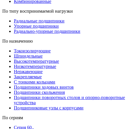
Комбинированные
По типу воспринимаемой нагрузки
Радиальные подшипники
Упорные подшипники
Радиально-упорные подшипники
По назначению
Токоизолирующие
Шпиндельные
Высокотемпературные
Низкотемпературные
Нержавеющие
Закрепляемые
С тонкими кольцами
Подшипники ходовых винтов
Подшипники скольжения
Подшипники поворотных столов и опорно-поворотные
устройства
Подшипниковые узлы с корпусами
По сериям
Серия 60..