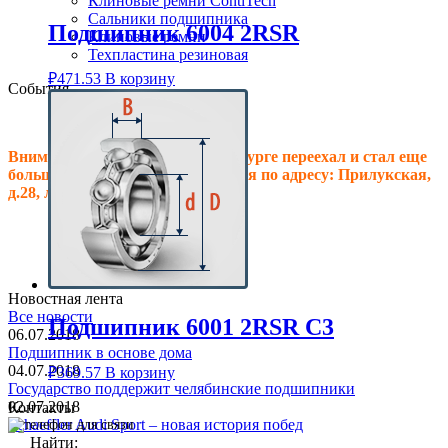
Клиновые ремни ContiTech
Сальники подшипника
Подшипник 6004 2RSR
Клиновые ремни
Техпластина резиновая
₽
471.53
В корзину
События
Внимание! Офис в Санкт-Петербурге переехал и стал еще
больше, теперь мы располагаемся по адресу: Прилукская,
д.28, литер.А! Ждем Вас в гости!
Новостная лента
Все новости
Подшипник 6001 2RSR C3
06.07.2018
Подшипник в основе дома
04.07.2018
₽
369.57
В корзину
Государство поддержит челябинские подшипники
02.07.2018
Контакты
Schaeffler Audi Sport – новая история побед
Найти: