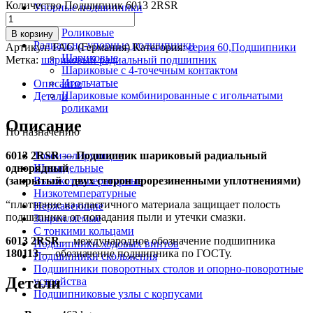
Количество Подшипник 6013 2RSR
Упорные подшипники
Шариковые
Роликовые
В корзину
Радиально-упорные подшипники
Артикул:
FAG (Германия)
Категория:
серия 60,Подшипники
Шариковые
Метка:
шариковый радиальный подшипник
Шариковые с 4-точечным контактом
Игольчатые
Описание
Шариковые комбинированные с игольчатыми
Детали
роликами
Описание
По назначению
6013 2RSR — Подшипник шариковый радиальный
Токоизолирующие
однорядный
Шпиндельные
(закрытый с двух сторон прорезиненными уплотнениями)
Высокотемпературные
Низкотемпературные
“плотнение из пластичного материала защищает полость
Нержавеющие
подшипника от попадания пыли и утечки смазки.
Закрепляемые
С тонкими кольцами
6013 2RSR
— международное обозначение подшипника
Подшипники ходовых винтов
180113
— обозначение подшипника по ГОСТу.
Подшипники скольжения
Подшипники поворотных столов и опорно-поворотные
Детали
устройства
Подшипниковые узлы с корпусами