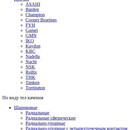
ASAHI
Barden
Champion
Cooper Bearings
FYH
Gamet
GMN
IKO
Kaydon
KBC
Nadella
Nachi
NSK
Rollix
THK
Timken
Torrington
По виду тел качения
Шариковые
Радиальные
Радиальные сферические
Радиально-упорные
Радиально-упорные с четырехточечным контактом