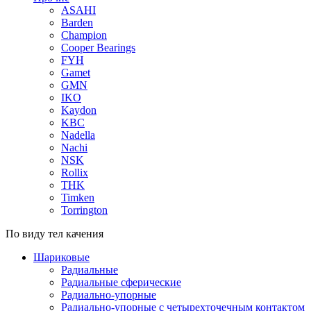
ASAHI
Barden
Champion
Cooper Bearings
FYH
Gamet
GMN
IKO
Kaydon
KBC
Nadella
Nachi
NSK
Rollix
THK
Timken
Torrington
По виду тел качения
Шариковые
Радиальные
Радиальные сферические
Радиально-упорные
Радиально-упорные с четырехточечным контактом