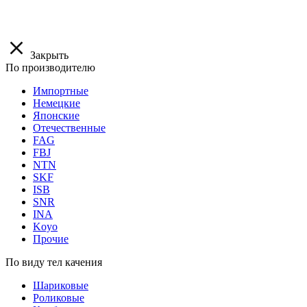
Закрыть
По производителю
Импортные
Немецкие
Японские
Отечественные
FAG
FBJ
NTN
SKF
ISB
SNR
INA
Koyo
Прочие
По виду тел качения
Шариковые
Роликовые