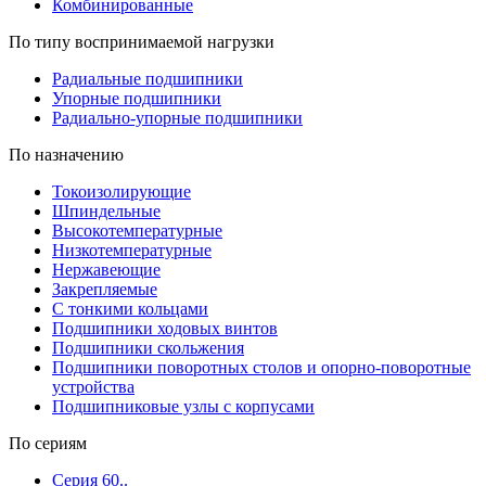
Комбинированные
По типу воспринимаемой нагрузки
Радиальные подшипники
Упорные подшипники
Радиально-упорные подшипники
По назначению
Токоизолирующие
Шпиндельные
Высокотемпературные
Низкотемпературные
Нержавеющие
Закрепляемые
С тонкими кольцами
Подшипники ходовых винтов
Подшипники скольжения
Подшипники поворотных столов и опорно-поворотные
устройства
Подшипниковые узлы с корпусами
По сериям
Серия 60..