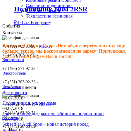
Клиновые ремни ContiTech
Сальники подшипника
Подшипник 6004 2RSR
Клиновые ремни
Техпластина резиновая
₽
471.53
В корзину
События
Контакты
Внимание! Офис в Санкт-Петербурге переехал и стал еще
+7 (499) 703-31-99 -
Москва
больше, теперь мы располагаемся по адресу: Прилукская,
+7 (499) 703-31-99 -
д.28, литер.А! Ждем Вас в гости!
Воскресенск
+7 (496) 571-97-23 -
Электросталь
+7 (351) 202-02-32 -
Челябинск
Новостная лента
Все новости
06.07.2018
Подшипник в основе дома
+7 (4842) 71-59-15 -
Калуга
04.07.2018
+7 (4845) 83-82-78 -
Государство поддержит челябинские подшипники
Обнинск
02.07.2018
Schaeffler Audi Sport – новая история побед
+7 (4742) 28-68-82 -
Найти: