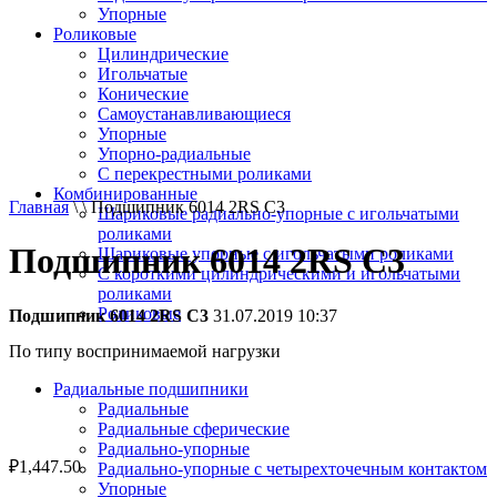
Упорные
Роликовые
Цилиндрические
Игольчатые
Конические
Самоустанавливающиеся
Упорные
Упорно-радиальные
C перекрестными роликами
Комбинированные
Главная
\ \ Подшипник 6014 2RS C3
Шариковые радиально-упорные с игольчатыми
роликами
Подшипник 6014 2RS C3
Шариковые упорные с игольчатыми роликами
С короткими цилиндрическими и игольчатыми
роликами
Роликовые
Подшипник 6014 2RS C3
31.07.2019 10:37
По типу воспринимаемой нагрузки
Радиальные подшипники
Радиальные
Радиальные сферические
Радиально-упорные
₽
1,447.50
Радиально-упорные с четырехточечным контактом
Упорные