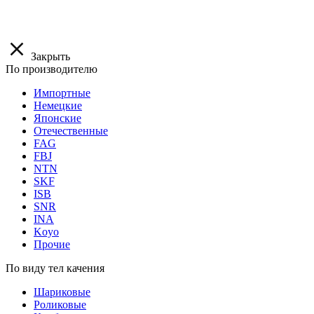
Закрыть
По производителю
Импортные
Немецкие
Японские
Отечественные
FAG
FBJ
NTN
SKF
ISB
SNR
INA
Koyo
Прочие
По виду тел качения
Шариковые
Роликовые