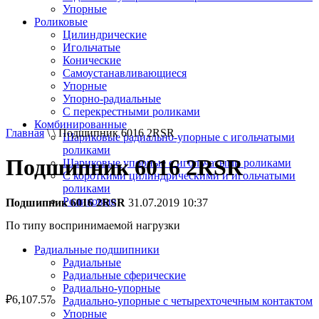
Упорные
Роликовые
Цилиндрические
Игольчатые
Конические
Самоустанавливающиеся
Упорные
Упорно-радиальные
C перекрестными роликами
Комбинированные
Главная
\ \ Подшипник 6016 2RSR
Шариковые радиально-упорные с игольчатыми
роликами
Подшипник 6016 2RSR
Шариковые упорные с игольчатыми роликами
С короткими цилиндрическими и игольчатыми
роликами
Роликовые
Подшипник 6016 2RSR
31.07.2019 10:37
По типу воспринимаемой нагрузки
Радиальные подшипники
Радиальные
Радиальные сферические
Радиально-упорные
₽
6,107.57
Радиально-упорные с четырехточечным контактом
Упорные