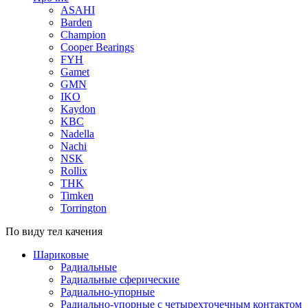
ASAHI
Barden
Champion
Cooper Bearings
FYH
Gamet
GMN
IKO
Kaydon
KBC
Nadella
Nachi
NSK
Rollix
THK
Timken
Torrington
По виду тел качения
Шариковые
Радиальные
Радиальные сферические
Радиально-упорные
Радиально-упорные с четырехточечным контактом