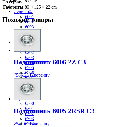
Вес
893 kg
По сериям
Габариты
80 × 125 × 22 cm
Серия 60..
6001
Похожие товары
6002
6003
6004
6005
Серия 62..
6201
6202
6203
Подшипник 6006 2Z C3
6204
6205
6206
₽
586.23
В корзину
6207
6208
6209
6210
Серия 63..
6300
6301
Подшипник 6005 2RSR C3
6302
6303
₽
541.62
В корзину
6304