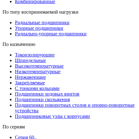
Комбинированные
По типу воспринимаемой нагрузки
Радиальные подшипники
Упорные подшипники
Радиально-упорные подшипники
По назначению
Токоизолирующие
Шпиндельные
Высокотемпературные
Низкотемпературные
Нержавеющие
Закрепляемые
С тонкими кольцами
Подшипники ходовых винтов
Подшипники скольжения
Подшипники поворотных столов и опорно-поворотные
устройства
Подшипниковые узлы с корпусами
По сериям
Серия 60..