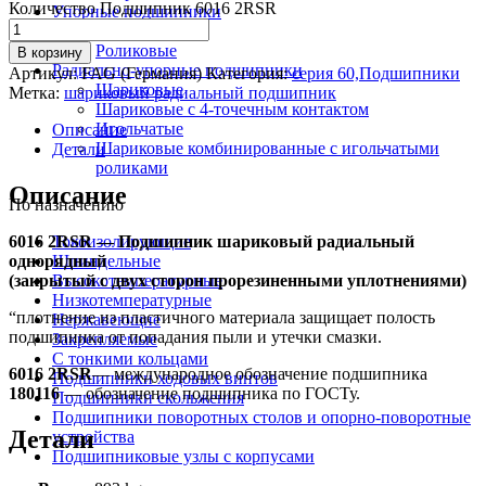
Количество Подшипник 6016 2RSR
Упорные подшипники
Шариковые
Роликовые
В корзину
Радиально-упорные подшипники
Артикул:
FAG (Германия)
Категория:
серия 60,Подшипники
Шариковые
Метка:
шариковый радиальный подшипник
Шариковые с 4-точечным контактом
Игольчатые
Описание
Шариковые комбинированные с игольчатыми
Детали
роликами
Описание
По назначению
6016 2RSR — Подшипник шариковый радиальный
Токоизолирующие
однорядный
Шпиндельные
(закрытый с двух сторон прорезиненными уплотнениями)
Высокотемпературные
Низкотемпературные
“плотнение из пластичного материала защищает полость
Нержавеющие
подшипника от попадания пыли и утечки смазки.
Закрепляемые
С тонкими кольцами
6016 2RSR
— международное обозначение подшипника
Подшипники ходовых винтов
180116
— обозначение подшипника по ГОСТу.
Подшипники скольжения
Подшипники поворотных столов и опорно-поворотные
Детали
устройства
Подшипниковые узлы с корпусами