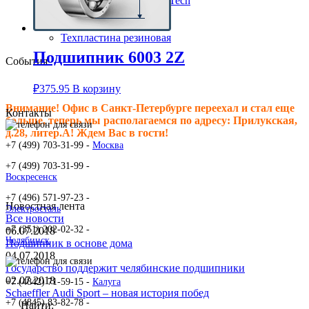
Клиновые ремни ContiTech
Сальники подшипника
Клиновые ремни
Техпластина резиновая
Подшипник 6003 2Z
События
₽
375.95
В корзину
Внимание! Офис в Санкт-Петербурге переехал и стал еще
Контакты
больше, теперь мы располагаемся по адресу: Прилукская,
д.28, литер.А! Ждем Вас в гости!
+7 (499) 703-31-99 -
Москва
+7 (499) 703-31-99 -
Воскресенск
+7 (496) 571-97-23 -
Новостная лента
Электросталь
Все новости
+7 (351) 202-02-32 -
06.07.2018
Челябинск
Подшипник в основе дома
04.07.2018
Государство поддержит челябинские подшипники
02.07.2018
+7 (4842) 71-59-15 -
Калуга
Schaeffler Audi Sport – новая история побед
+7 (4845) 83-82-78 -
Найти: