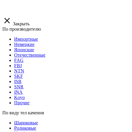
Закрыть
По производителю
Импортные
Немецкие
Японские
Отечественные
FAG
FBJ
NTN
SKF
ISB
SNR
INA
Koyo
Прочие
По виду тел качения
Шариковые
Роликовые