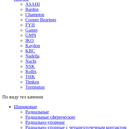
ASAHI
Barden
Champion
Cooper Bearings
FYH
Gamet
GMN
IKO
Kaydon
KBC
Nadella
Nachi
NSK
Rollix
THK
Timken
Torrington
По виду тел качения
Шариковые
Радиальные
Радиальные сферические
Радиально-упорные
Радиально-упорные с четырехточечным контактом