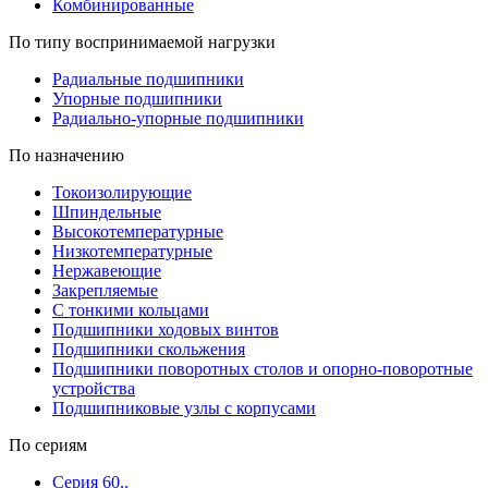
Комбинированные
По типу воспринимаемой нагрузки
Радиальные подшипники
Упорные подшипники
Радиально-упорные подшипники
По назначению
Токоизолирующие
Шпиндельные
Высокотемпературные
Низкотемпературные
Нержавеющие
Закрепляемые
С тонкими кольцами
Подшипники ходовых винтов
Подшипники скольжения
Подшипники поворотных столов и опорно-поворотные
устройства
Подшипниковые узлы с корпусами
По сериям
Серия 60..