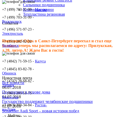
Клиновые ремни ContiTech
Сальники подшипника
Клиновые ремни
+7 (499) 703-31-99 -
Москва
Техпластина резиновая
+7 (499) 703-31-99 -
Воскресенск
События
+7 (496) 571-97-23 -
Электросталь
Внимание! Офис в Санкт-Петербурге переехал и стал еще
+7 (351) 202-02-32 -
больше, теперь мы располагаемся по адресу: Прилукская,
Челябинск
д.28, литер.А! Ждем Вас в гости!
+7 (4842) 71-59-15 -
Калуга
+7 (4845) 83-82-78 -
Обнинск
Новостная лента
+7 (4742) 28-68-82 -
Все новости
Липецк
06.07.2018
Подшипник в основе дома
+7 (861) 203-51-73 -
04.07.2018
Краснодар
Государство поддержит челябинские подшипники
+7 (863) 303-34-84 -
Ростов-
02.07.2018
на-Дону
Schaeffler Audi Sport – новая история побед
Найти: