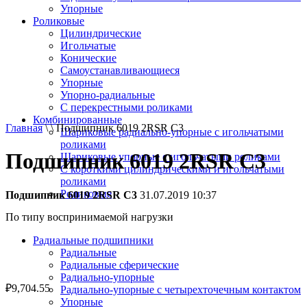
Упорные
Роликовые
Цилиндрические
Игольчатые
Конические
Самоустанавливающиеся
Упорные
Упорно-радиальные
C перекрестными роликами
Комбинированные
Главная
\ \ Подшипник 6019 2RSR C3
Шариковые радиально-упорные с игольчатыми
роликами
Подшипник 6019 2RSR C3
Шариковые упорные с игольчатыми роликами
С короткими цилиндрическими и игольчатыми
роликами
Роликовые
Подшипник 6019 2RSR C3
31.07.2019 10:37
По типу воспринимаемой нагрузки
Радиальные подшипники
Радиальные
Радиальные сферические
Радиально-упорные
₽
9,704.55
Радиально-упорные с четырехточечным контактом
Упорные