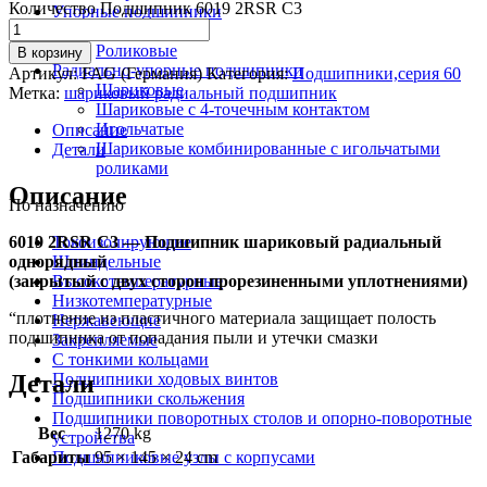
Количество Подшипник 6019 2RSR C3
Упорные подшипники
Шариковые
Роликовые
В корзину
Радиально-упорные подшипники
Артикул:
FAG (Германия)
Категория:
Подшипники,серия 60
Шариковые
Метка:
шариковый радиальный подшипник
Шариковые с 4-точечным контактом
Игольчатые
Описание
Шариковые комбинированные с игольчатыми
Детали
роликами
Описание
По назначению
6019 2RSR C3 — Подшипник шариковый радиальный
Токоизолирующие
однорядный
Шпиндельные
(закрытый с двух сторон прорезиненными уплотнениями)
Высокотемпературные
Низкотемпературные
“плотнение из пластичного материала защищает полость
Нержавеющие
подшипника от попадания пыли и утечки смазки
Закрепляемые
С тонкими кольцами
Детали
Подшипники ходовых винтов
Подшипники скольжения
Подшипники поворотных столов и опорно-поворотные
Вес
1270 kg
устройства
Габариты
95 × 145 × 24 cm
Подшипниковые узлы с корпусами