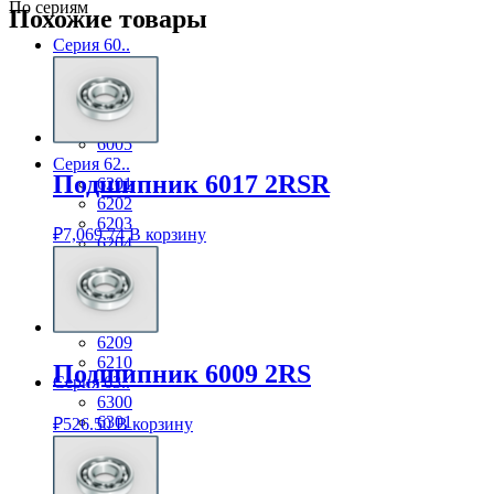
По сериям
Похожие товары
Серия 60..
6001
6002
6003
6004
6005
Серия 62..
Подшипник 6017 2RSR
6201
6202
6203
₽
7,069.74
В корзину
6204
6205
6206
6207
6208
6209
6210
Подшипник 6009 2RS
Серия 63..
6300
6301
₽
526.50
В корзину
6302
6303
6304