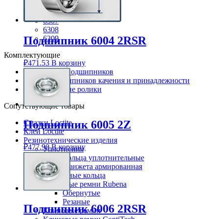
6305
6306
6307
6308
6309
Подшипник 6004 2RSR
Комплектующие
₽
471.53
В корзину
Корпуса для подшипников
Детали подшипников качения и принадлежности
Направляющие ролики
Сопутствующие товары
Подшипник 6005 2Z
Смазки Loctite
Клей Loctite
Резинотехнические изделия
₽
477.90
В корзину
Уплотнения
Кольца уплотнительные
Манжета армированная
Стопорные кольца
Клиновые ремни Rubena
Обернутые
Резаные
Подшипник 6006 2RSR
Клиновые ремни