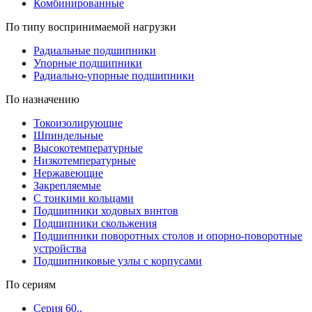
Комбинированные
По типу воспринимаемой нагрузки
Радиальные подшипники
Упорные подшипники
Радиально-упорные подшипники
По назначению
Токоизолирующие
Шпиндельные
Высокотемпературные
Низкотемпературные
Нержавеющие
Закрепляемые
С тонкими кольцами
Подшипники ходовых винтов
Подшипники скольжения
Подшипники поворотных столов и опорно-поворотные
устройства
Подшипниковые узлы с корпусами
По сериям
Серия 60..