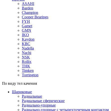
ASAHI
Barden
Champion
Cooper Bearings
FYH
Gamet
GMN
IKO
Kaydon
KBC
Nadella
Nachi
NSK
Rollix
THK
Timken
Torrington
По виду тел качения
Шариковые
Радиальные
Радиальные сферические
Радиально-упорные
Радиально-упорные с четырехточечным контактом