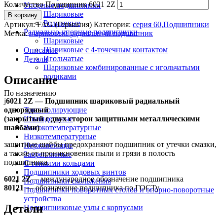
Количество Подшипник 6021 2Z
Упорные подшипники
Шариковые
В корзину
Роликовые
Артикул:
FAG (Германия)
Категория:
серия 60,Подшипники
Радиально-упорные подшипники
Метка:
шариковый радиальный подшипник
Шариковые
Шариковые с 4-точечным контактом
Описание
Игольчатые
Детали
Шариковые комбинированные с игольчатыми
роликами
Описание
По назначению
ј
6021 2Z — Подшипник шариковый радиальный
однорядный
Токоизолирующие
(закрытый с двух сторон защитными металлическими
Шпиндельные
шайбами)
Высокотемпературные
Низкотемпературные
защитные шайбы предохраняют подшипник от утечки смазки,
Нержавеющие
а также от проникновения пыли и грязи в полость
Закрепляемые
подшипника.
С тонкими кольцами
Подшипники ходовых винтов
6021 2Z
— международное обозначение подшипника
Подшипники скольжения
80121
— обозначение подшипника по ГОСТу.
Подшипники поворотных столов и опорно-поворотные
устройства
Детали
Подшипниковые узлы с корпусами