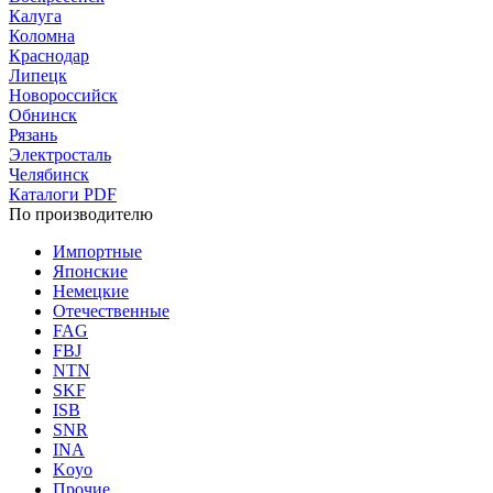
Калуга
Коломна
Краснодар
Липецк
Новороссийск
Обнинск
Рязань
Электросталь
Челябинск
Каталоги PDF
По производителю
Импортные
Японские
Немецкие
Отечественные
FAG
FBJ
NTN
SKF
ISB
SNR
INA
Koyo
Прочие