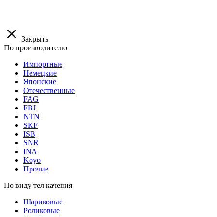
Закрыть
По производителю
Импортные
Немецкие
Японские
Отечественные
FAG
FBJ
NTN
SKF
ISB
SNR
INA
Koyo
Прочие
По виду тел качения
Шариковые
Роликовые