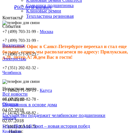
Клиновые ремни ContiTech
Сальники подшипника
₽
662.69
В корзину
Клиновые ремни
Техпластина резиновая
Контакты
События
+7 (499) 703-31-99 -
Москва
+7 (499) 703-31-99 -
Воскресенск
Внимание! Офис в Санкт-Петербурге переехал и стал еще
больше, теперь мы располагаемся по адресу: Прилукская,
+7 (496) 571-97-23 -
д.28, литер.А! Ждем Вас в гости!
Электросталь
+7 (351) 202-02-32 -
Челябинск
Новостная лента
+7 (4842) 71-59-15 -
Калуга
Все новости
06.07.2018
+7 (4845) 83-82-78 -
Обнинск
Подшипник в основе дома
04.07.2018
+7 (4742) 28-68-82 -
Государство поддержит челябинские подшипники
Липецк
02.07.2018
Schaeffler Audi Sport – новая история побед
+7 (861) 203-51-73 -
Найти:
Краснодар