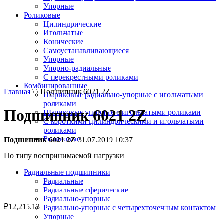
Упорные
Роликовые
Цилиндрические
Игольчатые
Конические
Самоустанавливающиеся
Упорные
Упорно-радиальные
C перекрестными роликами
Комбинированные
Главная
\ \ Подшипник 6021 2Z
Шариковые радиально-упорные с игольчатыми
роликами
Подшипник 6021 2Z
Шариковые упорные с игольчатыми роликами
С короткими цилиндрическими и игольчатыми
роликами
Роликовые
Подшипник 6021 2Z
31.07.2019 10:37
По типу воспринимаемой нагрузки
Радиальные подшипники
Радиальные
Радиальные сферические
Радиально-упорные
₽
12,215.13
Радиально-упорные с четырехточечным контактом
Упорные