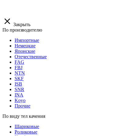
Закрыть
По производителю
Импортные
Немецкие
Японские
Отечественные
FAG
FBJ
NTN
SKF
ISB
SNR
INA
Koyo
Прочие
По виду тел качения
Шариковые
Роликовые