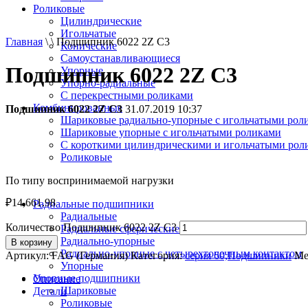
Роликовые
Цилиндрические
Игольчатые
Главная
\ \ Подшипник 6022 2Z C3
Конические
Самоустанавливающиеся
Подшипник 6022 2Z C3
Упорные
Упорно-радиальные
C перекрестными роликами
Комбинированные
Подшипник 6022 2Z C3
31.07.2019 10:37
Шариковые радиально-упорные с игольчатыми рол
Шариковые упорные с игольчатыми роликами
С короткими цилиндрическими и игольчатыми рол
Роликовые
По типу воспринимаемой нагрузки
₽
14,661.98
Радиальные подшипники
Радиальные
Количество Подшипник 6022 2Z C3
Радиальные сферические
Радиально-упорные
В корзину
Радиально-упорные с четырехточечным контактом
Артикул:
FAG (Германия)
Категория:
серия 60,Подшипники
Ме
Упорные
Упорные подшипники
Описание
Шариковые
Детали
Роликовые