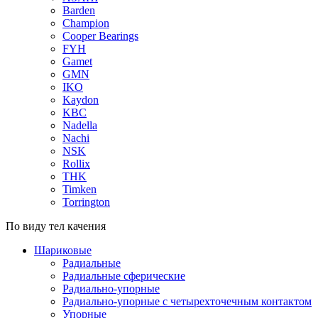
Barden
Champion
Cooper Bearings
FYH
Gamet
GMN
IKO
Kaydon
KBC
Nadella
Nachi
NSK
Rollix
THK
Timken
Torrington
По виду тел качения
Шариковые
Радиальные
Радиальные сферические
Радиально-упорные
Радиально-упорные с четырехточечным контактом
Упорные