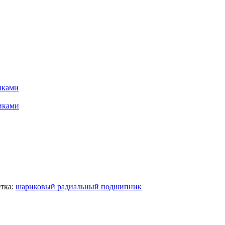
иками
иками
тка:
шариковый радиальный подшипник