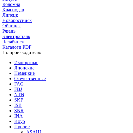
Коломна
Краснодар
Липецк
Новороссийск
Обнинск
Рязань
Электросталь
Челябинск
Каталоги PDF
По производителю
Импортные
Японские
Немецкие
Отечественные
FAG
FBJ
NTN
SKF
ISB
SNR
INA
Koyo
Прочие
ASAHI