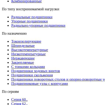
Комбинированные
По типу воспринимаемой нагрузки
Радиальные подшипники
Упорные подшипники
Радиально-упорные подшипники
По назначению
Токоизолирующие
Шпиндельные
Высокотемпературные
Низкотемпературные
Нержавеющие
Закрепляемые
С тонкими кольцами
Подшипники ходовых винтов
Подшипники скольжения
Подшипники поворотных столов и опорно-поворотные у
Подшипниковые узлы с корпусами
По сериям
Серия 60..
Серия 62..