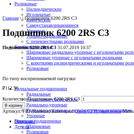
Роликовые
Цилиндрические
Игольчатые
Главная
\ \ Подшипник 6200 2RS C3
Конические
Самоустанавливающиеся
Подшипник 6200 2RS C3
Упорные
Упорно-радиальные
C перекрестными роликами
Комбинированные
Подшипник 6200 2RS C3
31.07.2019 10:37
Шариковые радиально-упорные с игольчатыми рол
Шариковые упорные с игольчатыми роликами
С короткими цилиндрическими и игольчатыми рол
Роликовые
По типу воспринимаемой нагрузки
₽
112.50
Радиальные подшипники
Радиальные
Количество Подшипник 6200 2RS C3
Радиальные сферические
Радиально-упорные
В корзину
Радиально-упорные с четырехточечным контактом
Артикул:
FBJ (Япония)
Категория:
серия 62,Подшипники
Метк
Упорные
Упорные подшипники
Описание
Шариковые
Детали
Роликовые