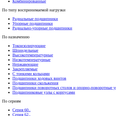
Комбинированные
По типу воспринимаемой нагрузки
Радиальные подшипники
Упорные подшипники
Радиально-упорные подшипники
По назначению
Токоизолирующие
Шпиндельные
Высокотемпературные
Низкотемпературные
Нержавеющие
Закрепляемые
С тонкими кольцами
Подшипники ходовых винтов
Подшипники скольжения
Подшипники поворотных столов и опорно-поворотные у
Подшипниковые узлы с корпусами
По сериям
Серия 60..
Серия 62..