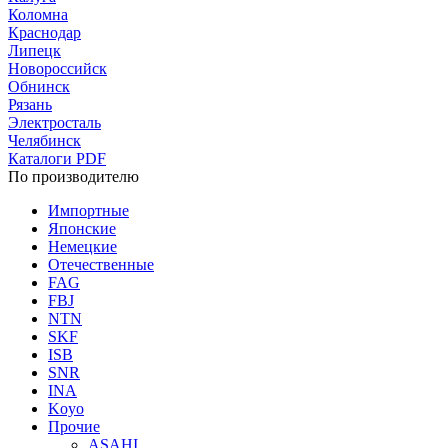
Коломна
Краснодар
Липецк
Новороссийск
Обнинск
Рязань
Электросталь
Челябинск
Каталоги PDF
По производителю
Импортные
Японские
Немецкие
Отечественные
FAG
FBJ
NTN
SKF
ISB
SNR
INA
Koyo
Прочие
ASAHI