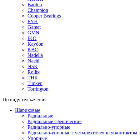
Barden
Champion
Cooper Bearings
FYH
Gamet
GMN
IKO
Kaydon
KBC
Nadella
Nachi
NSK
Rollix
THK
Timken
Torrington
По виду тел качения
Шариковые
Радиальные
Радиальные сферические
Радиально-упорные
Радиально-упорные с четырехточечным контактом
Упорные