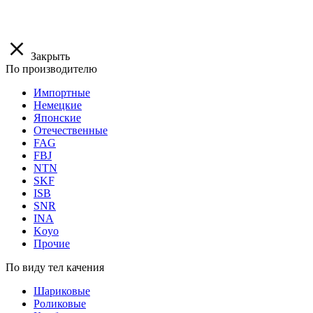
Закрыть
По производителю
Импортные
Немецкие
Японские
Отечественные
FAG
FBJ
NTN
SKF
ISB
SNR
INA
Koyo
Прочие
По виду тел качения
Шариковые
Роликовые