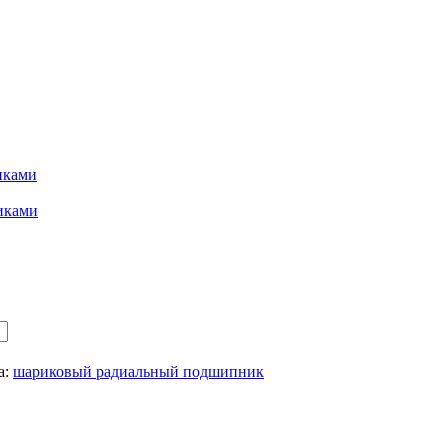
иками
иками
а:
шариковый радиальный подшипник