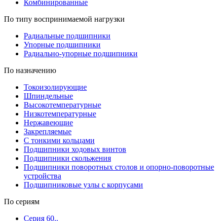
Комбинированные
По типу воспринимаемой нагрузки
Радиальные подшипники
Упорные подшипники
Радиально-упорные подшипники
По назначению
Токоизолирующие
Шпиндельные
Высокотемпературные
Низкотемпературные
Нержавеющие
Закрепляемые
С тонкими кольцами
Подшипники ходовых винтов
Подшипники скольжения
Подшипники поворотных столов и опорно-поворотные
устройства
Подшипниковые узлы с корпусами
По сериям
Серия 60..