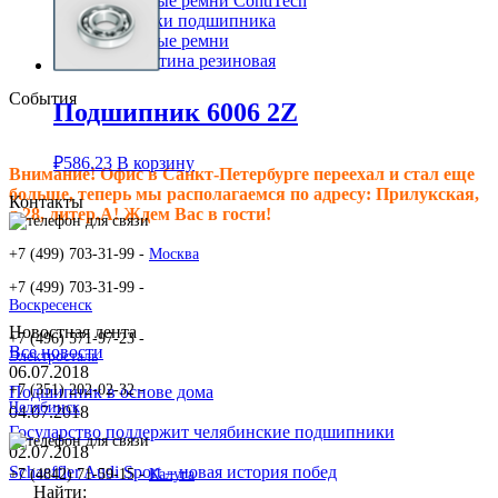
Клиновые ремни ContiTech
Сальники подшипника
Клиновые ремни
Техпластина резиновая
События
Подшипник 6006 2Z
₽
586.23
В корзину
Внимание! Офис в Санкт-Петербурге переехал и стал еще
больше, теперь мы располагаемся по адресу: Прилукская,
Контакты
д.28, литер.А! Ждем Вас в гости!
+7 (499) 703-31-99 -
Москва
+7 (499) 703-31-99 -
Воскресенск
Новостная лента
+7 (496) 571-97-23 -
Все новости
Электросталь
06.07.2018
+7 (351) 202-02-32 -
Подшипник в основе дома
Челябинск
04.07.2018
Государство поддержит челябинские подшипники
02.07.2018
Schaeffler Audi Sport – новая история побед
+7 (4842) 71-59-15 -
Калуга
Найти: