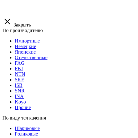
Закрыть
По производителю
Импортные
Немецкие
Японские
Отечественные
FAG
FBJ
NTN
SKF
ISB
SNR
INA
Koyo
Прочие
По виду тел качения
Шариковые
Роликовые