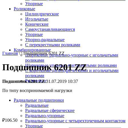
Упорные
Роликовые
Цилиндрические
Игольчатые
Конические
Самоустанавливающиеся
Упорные
Упорно-радиальные
C перекрестными роликами
Комбинированные
Главная
\ \ Подшипник 6201 ZZ
Шариковые радиально-упорные с игольчатыми
роликами
Подшипник 6201 ZZ
Шариковые упорные с игольчатыми роликами
С короткими цилиндрическими и игольчатыми
роликами
Роликовые
Подшипник 6201 ZZ
31.07.2019 10:37
По типу воспринимаемой нагрузки
Радиальные подшипники
Радиальные
Радиальные сферические
Радиально-упорные
₽
106.50
Радиально-упорные с четырехточечным контактом
Упорные