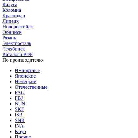
Калуга
Коломна
Краснодар
Липецк
Новороссийск
Обнинск
Рязань
Электросталь
Челябинск
Каталоги PDF
По производителю
Импортные
Японские
Немецкие
Отечественные
FAG
FBJ
NTN
SKF
ISB
SNR
INA
Koyo
Прочие