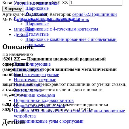
Количество Подшипник 6201 ZZ
Упорные подшипники
Шариковые
В корзину
Роликовые
Артикул:
FBJ (Япония)
Категория:
серия 62,Подшипники
Радиально-упорные подшипники
Метка:
шариковый радиальный подшипник
Шариковые
Шариковые с 4-точечным контактом
Описание
Игольчатые
Детали
Шариковые комбинированные с игольчатыми
роликами
Описание
По назначению
ј
6201 ZZ — Подшипник шариковый радиальный
однорядный
Токоизолирующие
(закрытый с двух сторон защитными металлическими
Шпиндельные
шайбами)
Высокотемпературные
Низкотемпературные
защитные шайбы предохраняют подшипник от утечки смазки,
Нержавеющие
а также от проникновения пыли и грязи в полость
Закрепляемые
подшипника.
С тонкими кольцами
Подшипники ходовых винтов
6201 ZZ
— международное обозначение подшипника
Подшипники скольжения
80201
— обозначение подшипника по ГОСТу.
Подшипники поворотных столов и опорно-поворотные
устройства
Детали
Подшипниковые узлы с корпусами