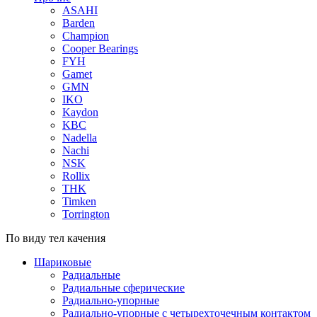
ASAHI
Barden
Champion
Cooper Bearings
FYH
Gamet
GMN
IKO
Kaydon
KBC
Nadella
Nachi
NSK
Rollix
THK
Timken
Torrington
По виду тел качения
Шариковые
Радиальные
Радиальные сферические
Радиально-упорные
Радиально-упорные с четырехточечным контактом