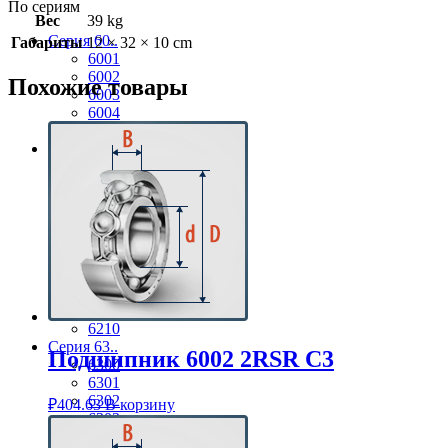
По сериям
Вес
39 kg
Серия 60..
Габариты
12 × 32 × 10 cm
6001
6002
Похожие товары
6003
6004
6005
Серия 62..
6201
6202
6203
6204
6205
6206
6207
6208
6209
6210
Серия 63..
Подшипник 6002 2RSR C3
6300
6301
6302
₽
404.63
В корзину
6303
6304