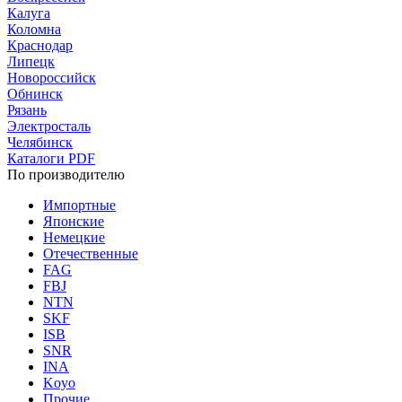
Калуга
Коломна
Краснодар
Липецк
Новороссийск
Обнинск
Рязань
Электросталь
Челябинск
Каталоги PDF
По производителю
Импортные
Японские
Немецкие
Отечественные
FAG
FBJ
NTN
SKF
ISB
SNR
INA
Koyo
Прочие