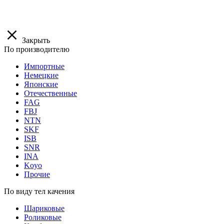
Закрыть
По производителю
Импортные
Немецкие
Японские
Отечественные
FAG
FBJ
NTN
SKF
ISB
SNR
INA
Koyo
Прочие
По виду тел качения
Шариковые
Роликовые