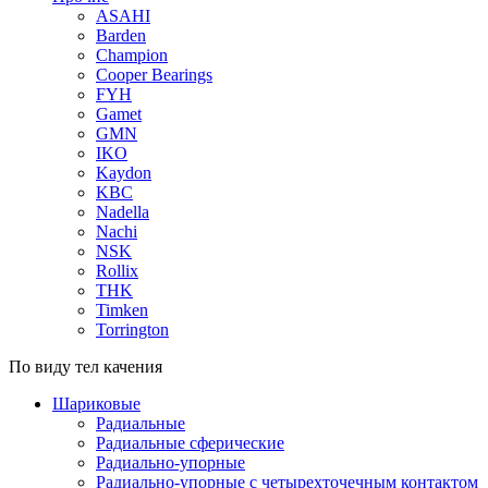
ASAHI
Barden
Champion
Cooper Bearings
FYH
Gamet
GMN
IKO
Kaydon
KBC
Nadella
Nachi
NSK
Rollix
THK
Timken
Torrington
По виду тел качения
Шариковые
Радиальные
Радиальные сферические
Радиально-упорные
Радиально-упорные с четырехточечным контактом