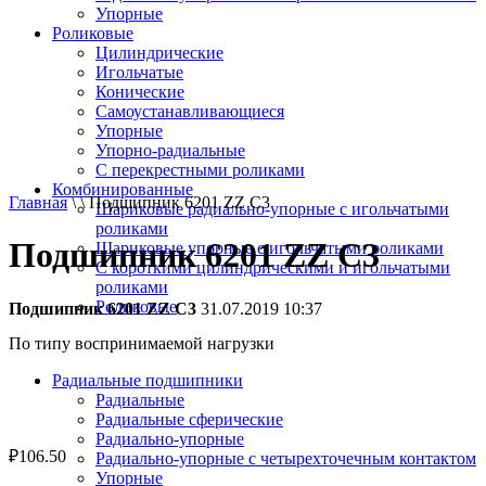
Упорные
Роликовые
Цилиндрические
Игольчатые
Конические
Самоустанавливающиеся
Упорные
Упорно-радиальные
C перекрестными роликами
Комбинированные
Главная
\ \ Подшипник 6201 ZZ C3
Шариковые радиально-упорные с игольчатыми
роликами
Подшипник 6201 ZZ C3
Шариковые упорные с игольчатыми роликами
С короткими цилиндрическими и игольчатыми
роликами
Роликовые
Подшипник 6201 ZZ C3
31.07.2019 10:37
По типу воспринимаемой нагрузки
Радиальные подшипники
Радиальные
Радиальные сферические
Радиально-упорные
₽
106.50
Радиально-упорные с четырехточечным контактом
Упорные