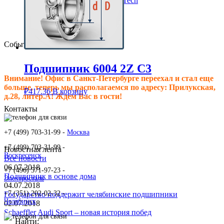
Клиновые ремни ContiTech
Сальники подшипника
Клиновые ремни
Техпластина резиновая
События
Подшипник 6004 2Z C3
Внимание! Офис в Санкт-Петербурге переехал и стал еще
больше, теперь мы располагаемся по адресу: Прилукская,
₽
417.36
В корзину
д.28, литер.А! Ждем Вас в гости!
Контакты
+7 (499) 703-31-99 -
Москва
+7 (499) 703-31-99 -
Новостная лента
Воскресенск
Все новости
06.07.2018
+7 (496) 571-97-23 -
Подшипник в основе дома
Электросталь
04.07.2018
+7 (351) 202-02-32 -
Государство поддержит челябинские подшипники
Челябинск
02.07.2018
Schaeffler Audi Sport – новая история побед
Найти: