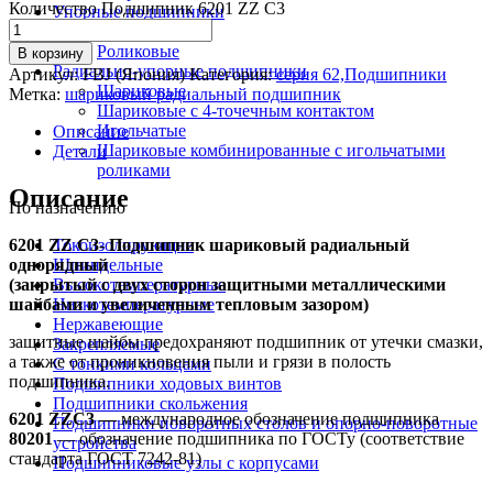
Количество Подшипник 6201 ZZ C3
Упорные подшипники
Шариковые
Роликовые
В корзину
Радиально-упорные подшипники
Артикул:
FBJ (Япония)
Категория:
серия 62,Подшипники
Шариковые
Метка:
шариковый радиальный подшипник
Шариковые с 4-точечным контактом
Игольчатые
Описание
Шариковые комбинированные с игольчатыми
Детали
роликами
Описание
По назначению
6201 ZZ C3- Подшипник шариковый радиальный
Токоизолирующие
однорядный
Шпиндельные
(закрытый с двух сторон защитными металлическими
Высокотемпературные
шайбами и увеличенным тепловым зазором)
Низкотемпературные
Нержавеющие
защитные шайбы предохраняют подшипник от утечки смазки,
Закрепляемые
а также от проникновения пыли и грязи в полость
С тонкими кольцами
подшипника.
Подшипники ходовых винтов
Подшипники скольжения
6201 ZZ
C3 —
международное обозначение подшипника
Подшипники поворотных столов и опорно-поворотные
80201
— обозначение подшипника по ГОСТу (соответствие
устройства
стандарта ГОСТ 7242-81)
Подшипниковые узлы с корпусами