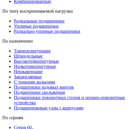
Комбинированные
По типу воспринимаемой нагрузки
Радиальные подшипники
Упорные подшипники
Радиально-упорные подшипники
По назначению
Токоизолирующие
Шпиндельные
Высокотемпературные
Низкотемпературные
Нержавеющие
Закрепляемые
С тонкими кольцами
Подшипники ходовых винтов
Подшипники скольжения
Подшипники поворотных столов и опорно-поворотные
устройства
Подшипниковые узлы с корпусами
По сериям
Серия 60..