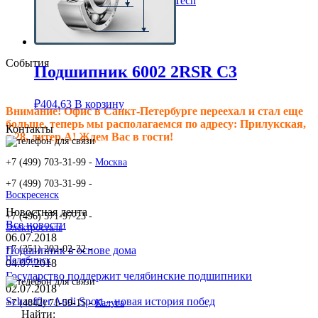
Клиновые ремни ContiTech
Сальники подшипника
Клиновые ремни
Техпластина резиновая
События
Подшипник 6002 2RSR C3
₽
404.63
В корзину
Внимание! Офис в Санкт-Петербурге переехал и стал еще
больше, теперь мы располагаемся по адресу: Прилукская,
Контакты
д.28, литер.А! Ждем Вас в гости!
+7 (499) 703-31-99 -
Москва
+7 (499) 703-31-99 -
Воскресенск
Новостная лента
+7 (496) 571-97-23 -
Все новости
Электросталь
06.07.2018
+7 (351) 202-02-32 -
Подшипник в основе дома
Челябинск
04.07.2018
Государство поддержит челябинские подшипники
02.07.2018
Schaeffler Audi Sport – новая история побед
+7 (4842) 71-59-15 -
Калуга
Найти: