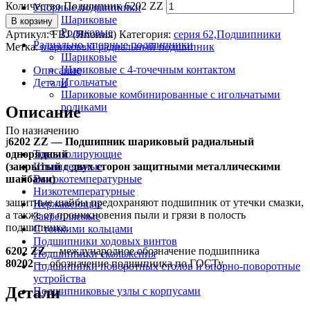
Количество Подшипник 6202 ZZ
Упорные подшипники
Шариковые
В корзину
Роликовые
Артикул:
FBJ (Япония)
Категория:
серия 62,Подшипники
Радиально-упорные подшипники
Метка:
шариковый радиальный подшипник
Шариковые
Шариковые с 4-точечным контактом
Описание
Игольчатые
Детали
Шариковые комбинированные с игольчатыми
роликами
Описание
По назначению
ј
6202 ZZ — Подшипник шариковый радиальный
однорядный
Токоизолирующие
(закрытый с двух сторон защитными металлическими
Шпиндельные
шайбами)
Высокотемпературные
Низкотемпературные
защитные шайбы предохраняют подшипник от утечки смазки,
Нержавеющие
а также от проникновения пыли и грязи в полость
Закрепляемые
подшипника.
С тонкими кольцами
Подшипники ходовых винтов
6202 ZZ
— международное обозначение подшипника
Подшипники скольжения
80202
— обозначение подшипника по ГОСТу.
Подшипники поворотных столов и опорно-поворотные
устройства
Детали
Подшипниковые узлы с корпусами