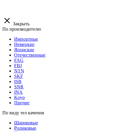
Закрыть
По производителю
Импортные
Немецкие
Японские
Отечественные
FAG
FBJ
NTN
SKF
ISB
SNR
INA
Koyo
Прочие
По виду тел качения
Шариковые
Роликовые