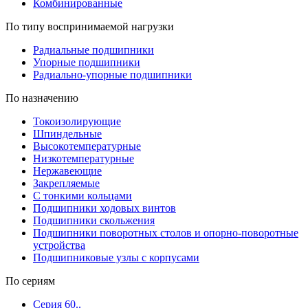
Комбинированные
По типу воспринимаемой нагрузки
Радиальные подшипники
Упорные подшипники
Радиально-упорные подшипники
По назначению
Токоизолирующие
Шпиндельные
Высокотемпературные
Низкотемпературные
Нержавеющие
Закрепляемые
С тонкими кольцами
Подшипники ходовых винтов
Подшипники скольжения
Подшипники поворотных столов и опорно-поворотные
устройства
Подшипниковые узлы с корпусами
По сериям
Серия 60..