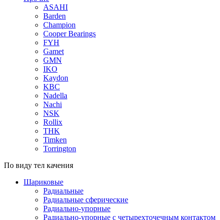
ASAHI
Barden
Champion
Cooper Bearings
FYH
Gamet
GMN
IKO
Kaydon
KBC
Nadella
Nachi
NSK
Rollix
THK
Timken
Torrington
По виду тел качения
Шариковые
Радиальные
Радиальные сферические
Радиально-упорные
Радиально-упорные с четырехточечным контактом