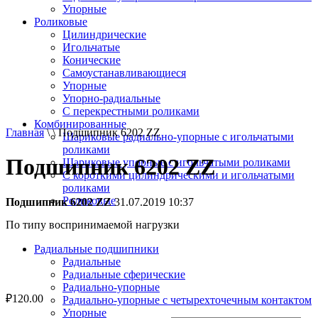
Упорные
Роликовые
Цилиндрические
Игольчатые
Конические
Самоустанавливающиеся
Упорные
Упорно-радиальные
C перекрестными роликами
Комбинированные
Главная
\ \ Подшипник 6202 ZZ
Шариковые радиально-упорные с игольчатыми
роликами
Подшипник 6202 ZZ
Шариковые упорные с игольчатыми роликами
С короткими цилиндрическими и игольчатыми
роликами
Роликовые
Подшипник 6202 ZZ
31.07.2019 10:37
По типу воспринимаемой нагрузки
Радиальные подшипники
Радиальные
Радиальные сферические
Радиально-упорные
₽
120.00
Радиально-упорные с четырехточечным контактом
Упорные