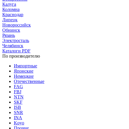
Калуга
Коломна
Краснодар
Липецк
Новороссийск
Обнинск
Рязань
Электросталь
Челябинск
Каталоги PDF
По производителю
Импортные
Японские
Немецкие
Отечественные
FAG
FBJ
NTN
SKF
ISB
SNR
INA
Koyo
Прочие