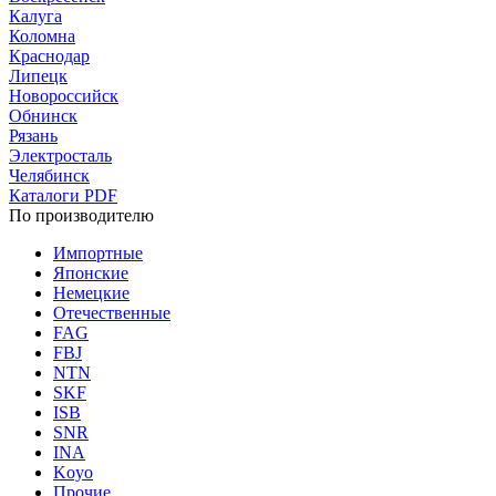
Калуга
Коломна
Краснодар
Липецк
Новороссийск
Обнинск
Рязань
Электросталь
Челябинск
Каталоги PDF
По производителю
Импортные
Японские
Немецкие
Отечественные
FAG
FBJ
NTN
SKF
ISB
SNR
INA
Koyo
Прочие