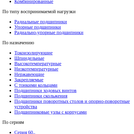
Комбинированные
По типу воспринимаемой нагрузки
Радиальные подшипники
Упорные подшипники
Радиально-упорные подшипники
По назначению
Токоизолирующие
Шпиндельные
Высокотемпературные
Низкотемпературные
Нержавеющие
Закрепляемые
С тонкими кольцами
Подшипники ходовых винтов
Подшипники скольжения
Подшипники поворотных столов и опорно-поворотные
устройства
Подшипниковые узлы с корпусами
По сериям
Серия 60..