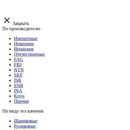
Закрыть
По производителю
Импортные
Немецкие
Японские
Отечественные
FAG
FBJ
NTN
SKF
ISB
SNR
INA
Koyo
Прочие
По виду тел качения
Шариковые
Роликовые