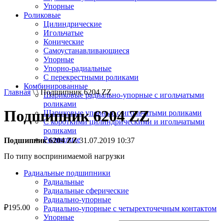
Упорные
Роликовые
Цилиндрические
Игольчатые
Конические
Самоустанавливающиеся
Упорные
Упорно-радиальные
C перекрестными роликами
Комбинированные
Главная
\ \ Подшипник 6204 ZZ
Шариковые радиально-упорные с игольчатыми
роликами
Подшипник 6204 ZZ
Шариковые упорные с игольчатыми роликами
С короткими цилиндрическими и игольчатыми
роликами
Роликовые
Подшипник 6204 ZZ
31.07.2019 10:37
По типу воспринимаемой нагрузки
Радиальные подшипники
Радиальные
Радиальные сферические
Радиально-упорные
₽
195.00
Радиально-упорные с четырехточечным контактом
Упорные