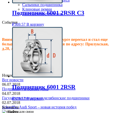
Клиновые ремни ContiTech
Сальники подшипника
Клиновые ремни
Подшипник 6001 2RSR C3
Техпластина резиновая
События
₽
369.57
В корзину
Внимание! Офис в Санкт-Петербурге переехал и стал еще
больше, теперь мы располагаемся по адресу: Прилукская,
д.28, литер.А! Ждем Вас в гости!
Новостная лента
Все новости
06.07.2018
Подшипник 6001 2RSR
Подшипник в основе дома
04.07.2018
Государство поддержит челябинские подшипники
₽
369.57
В корзину
02.07.2018
Schaeffler Audi Sport – новая история побед
Контакты
Найти: