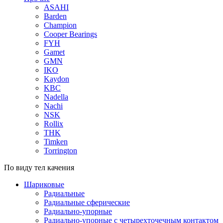
ASAHI
Barden
Champion
Cooper Bearings
FYH
Gamet
GMN
IKO
Kaydon
KBC
Nadella
Nachi
NSK
Rollix
THK
Timken
Torrington
По виду тел качения
Шариковые
Радиальные
Радиальные сферические
Радиально-упорные
Радиально-упорные с четырехточечным контактом