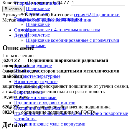
Количество Подшипник 6204 ZZ
Упорные подшипники
Шариковые
В корзину
Роликовые
Артикул:
FBJ (Япония)
Категория:
серия 62,Подшипники
Радиально-упорные подшипники
Метка:
шариковый радиальный подшипник
Шариковые
Шариковые с 4-точечным контактом
Описание
Игольчатые
Детали
Шариковые комбинированные с игольчатыми
роликами
Описание
По назначению
ј
6204 ZZ — Подшипник шариковый радиальный
однорядный
Токоизолирующие
(закрытый с двух сторон защитными металлическими
Шпиндельные
шайбами)
Высокотемпературные
Низкотемпературные
защитные шайбы предохраняют подшипник от утечки смазки,
Нержавеющие
а также от проникновения пыли и грязи в полость
Закрепляемые
подшипника.
С тонкими кольцами
Подшипники ходовых винтов
6204 ZZ
— международное обозначение подшипника
Подшипники скольжения
80204
— обозначение подшипника по ГОСТу.
Подшипники поворотных столов и опорно-поворотные
устройства
Детали
Подшипниковые узлы с корпусами