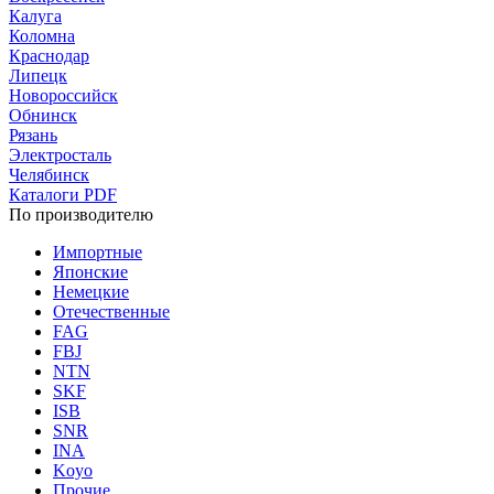
Калуга
Коломна
Краснодар
Липецк
Новороссийск
Обнинск
Рязань
Электросталь
Челябинск
Каталоги PDF
По производителю
Импортные
Японские
Немецкие
Отечественные
FAG
FBJ
NTN
SKF
ISB
SNR
INA
Koyo
Прочие