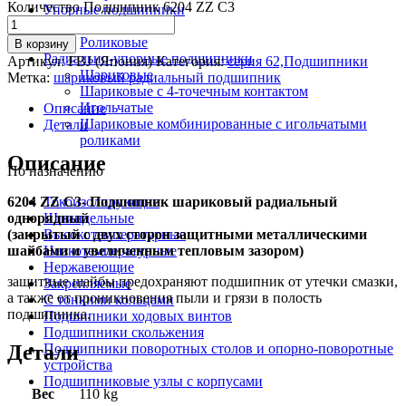
Количество Подшипник 6204 ZZ C3
Упорные подшипники
Шариковые
Роликовые
В корзину
Радиально-упорные подшипники
Артикул:
FBJ (Япония)
Категория:
серия 62,Подшипники
Шариковые
Метка:
шариковый радиальный подшипник
Шариковые с 4-точечным контактом
Игольчатые
Описание
Шариковые комбинированные с игольчатыми
Детали
роликами
Описание
По назначению
6204 ZZ C3- Подшипник шариковый радиальный
Токоизолирующие
однорядный
Шпиндельные
(закрытый с двух сторон защитными металлическими
Высокотемпературные
шайбами и увеличенным тепловым зазором)
Низкотемпературные
Нержавеющие
защитные шайбы предохраняют подшипник от утечки смазки,
Закрепляемые
а также от проникновения пыли и грязи в полость
С тонкими кольцами
подшипника.
Подшипники ходовых винтов
Подшипники скольжения
Детали
Подшипники поворотных столов и опорно-поворотные
устройства
Подшипниковые узлы с корпусами
Вес
110 kg