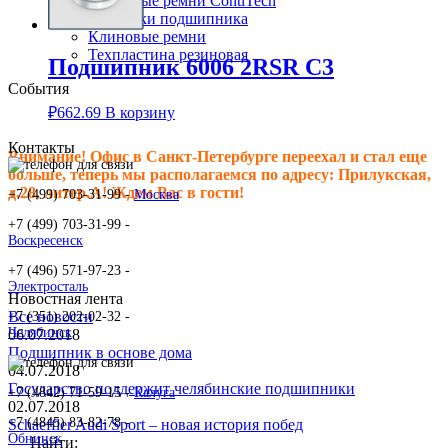
Клиновые ремни ContiTech
Сальники подшипника
Клиновые ремни
Техпластина резиновая
Подшипник 6006 2RSR C3
События
₽
662.69
В корзину
Контакты
Внимание! Офис в Санкт-Петербурге переехал и стал еще
больше, теперь мы располагаемся по адресу: Прилукская,
д.28, литер.А! Ждем Вас в гости!
+7 (499) 703-31-99 -
Москва
+7 (499) 703-31-99 -
Воскресенск
+7 (496) 571-97-23 -
Электросталь
Новостная лента
Все новости
+7 (351) 202-02-32 -
Челябинск
06.07.2018
Подшипник в основе дома
04.07.2018
Государство поддержит челябинские подшипники
+7 (4842) 71-59-15 -
Калуга
02.07.2018
+7 (4845) 83-82-78 -
Schaeffler Audi Sport – новая история побед
Обнинск
Найти: