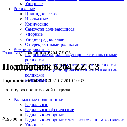
Упорные
Роликовые
Цилиндрические
Игольчатые
Конические
Самоустанавливающиеся
Упорные
Упорно-радиальные
C перекрестными роликами
Комбинированные
Главная
\ \ Подшипник 6204 ZZ C3
Шариковые радиально-упорные с игольчатыми
роликами
Подшипник 6204 ZZ C3
Шариковые упорные с игольчатыми роликами
С короткими цилиндрическими и игольчатыми
роликами
Роликовые
Подшипник 6204 ZZ C3
31.07.2019 10:37
По типу воспринимаемой нагрузки
Радиальные подшипники
Радиальные
Радиальные сферические
Радиально-упорные
₽
195.00
Радиально-упорные с четырехточечным контактом
Упорные