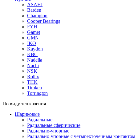
ASAHI
Barden
Champion
Cooper Bearings
FYH
Gamet
GMN
IKO
Kaydon
KBC
Nadella
Nachi
NSK
Rollix
THK
Timken
Torrington
По виду тел качения
Шариковые
Радиальные
Радиальные сферические
Радиально-упорные
Радиально-упорные с четырехточечным контактом