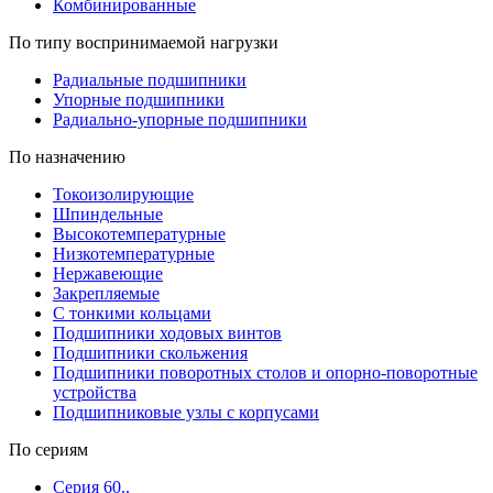
Комбинированные
По типу воспринимаемой нагрузки
Радиальные подшипники
Упорные подшипники
Радиально-упорные подшипники
По назначению
Токоизолирующие
Шпиндельные
Высокотемпературные
Низкотемпературные
Нержавеющие
Закрепляемые
С тонкими кольцами
Подшипники ходовых винтов
Подшипники скольжения
Подшипники поворотных столов и опорно-поворотные
устройства
Подшипниковые узлы с корпусами
По сериям
Серия 60..