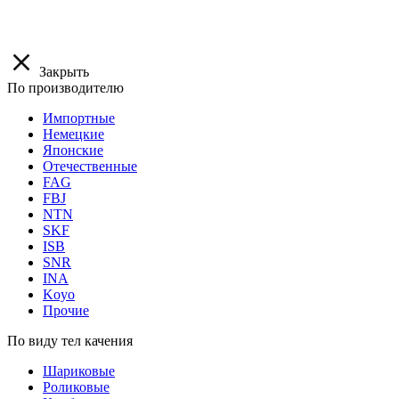
Закрыть
По производителю
Импортные
Немецкие
Японские
Отечественные
FAG
FBJ
NTN
SKF
ISB
SNR
INA
Koyo
Прочие
По виду тел качения
Шариковые
Роликовые