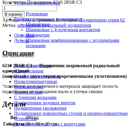
Количество Подшипник 6210 2RSR C3
Упорные подшипники
Шариковые
Роликовые
В корзину
Радиально-упорные подшипники
Артикул:
FAG (Германия)
Категория:
Подшипники,серия 62
Шариковые
Метка:
шариковый радиальный подшипник
Шариковые с 4-точечным контактом
Игольчатые
Описание
Шариковые комбинированные с игольчатыми
Детали
роликами
Описание
По назначению
6210 2RSR C3 — Подшипник шариковый радиальный
Токоизолирующие
однорядный
Шпиндельные
(закрытый с двух сторон прорезиненными уплотнениями)
Высокотемпературные
Низкотемпературные
“плотнение из пластичного материала защищает полость
Нержавеющие
подшипника от попадания пыли и утечки смазки
Закрепляемые
С тонкими кольцами
Детали
Подшипники ходовых винтов
Подшипники скольжения
Подшипники поворотных столов и опорно-поворотные
Вес
480 kg
устройства
Габариты
50 × 90 × 20 cm
Подшипниковые узлы с корпусами