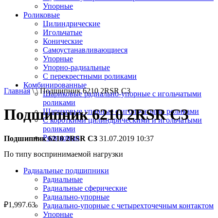
Упорные
Роликовые
Цилиндрические
Игольчатые
Конические
Самоустанавливающиеся
Упорные
Упорно-радиальные
C перекрестными роликами
Комбинированные
Главная
\ \ Подшипник 6210 2RSR C3
Шариковые радиально-упорные с игольчатыми
роликами
Подшипник 6210 2RSR C3
Шариковые упорные с игольчатыми роликами
С короткими цилиндрическими и игольчатыми
роликами
Роликовые
Подшипник 6210 2RSR C3
31.07.2019 10:37
По типу воспринимаемой нагрузки
Радиальные подшипники
Радиальные
Радиальные сферические
Радиально-упорные
₽
1,997.63
Радиально-упорные с четырехточечным контактом
Упорные