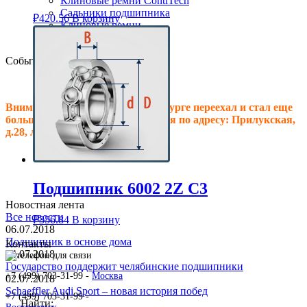
Клиновые ремни ContiTech
Сальники подшипника
₽
420.56
В корзину
Клиновые ремни
Техпластина резиновая
События
Внимание! Офис в Санкт-Петербурге переехал и стал еще
больше, теперь мы располагаемся по адресу: Прилукская,
д.28, литер.А! Ждем Вас в гости!
Подшипник 6002 2Z C3
Новостная лента
Все новости
₽
356.84
В корзину
06.07.2018
Подшипник в основе дома
Контакты
04.07.2018
Государство поддержит челябинские подшипники
+7 (499) 703-31-99 -
Москва
02.07.2018
Schaeffler Audi Sport – новая история побед
+7 (499) 703-31-99 -
Найти: