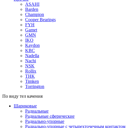
ASAHI
Barden
Champion
Cooper Bearings
FYH
Gamet
GMN
IKO
Kaydon
KBC
Nadella
Nachi
NSK
Rollix
THK
Timken
Torrington
По виду тел качения
Шариковые
Радиальные
Радиальные сферические
Радиально-упорные
Радиально-упорные с четырехточечным контактом