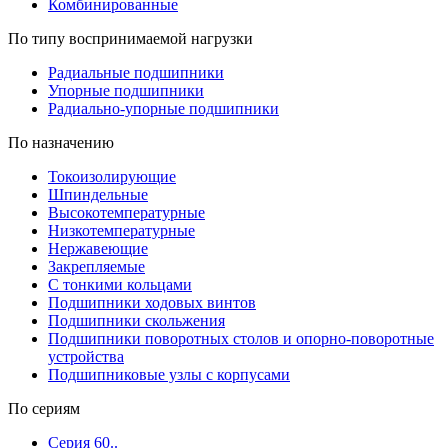
Комбинированные
По типу воспринимаемой нагрузки
Радиальные подшипники
Упорные подшипники
Радиально-упорные подшипники
По назначению
Токоизолирующие
Шпиндельные
Высокотемпературные
Низкотемпературные
Нержавеющие
Закрепляемые
С тонкими кольцами
Подшипники ходовых винтов
Подшипники скольжения
Подшипники поворотных столов и опорно-поворотные
устройства
Подшипниковые узлы с корпусами
По сериям
Серия 60..