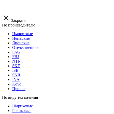
Закрыть
По производителю
Импортные
Немецкие
Японские
Отечественные
FAG
FBJ
NTN
SKF
ISB
SNR
INA
Koyo
Прочие
По виду тел качения
Шариковые
Роликовые