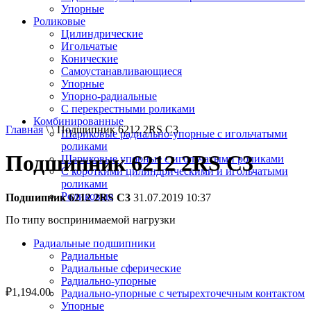
Упорные
Роликовые
Цилиндрические
Игольчатые
Конические
Самоустанавливающиеся
Упорные
Упорно-радиальные
C перекрестными роликами
Комбинированные
Главная
\ \ Подшипник 6212 2RS C3
Шариковые радиально-упорные с игольчатыми
роликами
Подшипник 6212 2RS C3
Шариковые упорные с игольчатыми роликами
С короткими цилиндрическими и игольчатыми
роликами
Роликовые
Подшипник 6212 2RS C3
31.07.2019 10:37
По типу воспринимаемой нагрузки
Радиальные подшипники
Радиальные
Радиальные сферические
Радиально-упорные
₽
1,194.00
Радиально-упорные с четырехточечным контактом
Упорные