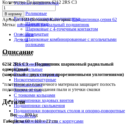
Количество Подшипник 6212 2RS C3
Упорные подшипники
Шариковые
Роликовые
В корзину
Радиально-упорные подшипники
Артикул:
FBJ (Япония)
Категория:
Подшипники,серия 62
Шариковые
Метка:
шариковый радиальный подшипник
Шариковые с 4-точечным контактом
Игольчатые
Описание
Шариковые комбинированные с игольчатыми
Детали
роликами
Описание
По назначению
6212 2RS C3 — Подшипник шариковый радиальный
Токоизолирующие
однорядный
Шпиндельные
(закрытый с двух сторон прорезиненными уплотнениями)
Высокотемпературные
Низкотемпературные
“плотнение из пластичного материала защищает полость
Нержавеющие
подшипника от попадания пыли и утечки смазки
Закрепляемые
С тонкими кольцами
Детали
Подшипники ходовых винтов
Подшипники скольжения
Подшипники поворотных столов и опорно-поворотные
Вес
809 kg
устройства
Габариты
60 × 110 × 22 cm
Подшипниковые узлы с корпусами