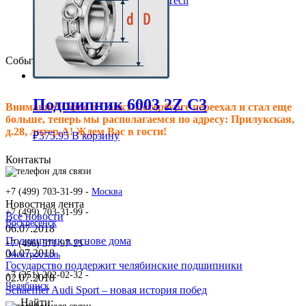
Клиновые ремни ContiTech
Сальники подшипника
Клиновые ремни
Техпластина резиновая
События
Подшипник 6003 2Z C3
Внимание! Офис в Санкт-Петербурге переехал и стал еще
больше, теперь мы располагаемся по адресу: Прилукская,
д.28, литер.А! Ждем Вас в гости!
₽
375.95
В корзину
Контакты
+7 (499) 703-31-99 -
Москва
Новостная лента
+7 (499) 703-31-99 -
Все новости
Воскресенск
06.07.2018
Подшипник в основе дома
+7 (496) 571-97-23 -
04.07.2018
Электросталь
Государство поддержит челябинские подшипники
+7 (351) 202-02-32 -
02.07.2018
Челябинск
Schaeffler Audi Sport – новая история побед
Найти: