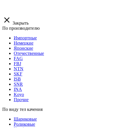
Закрыть
По производителю
Импортные
Немецкие
Японские
Отечественные
FAG
FBJ
NTN
SKF
ISB
SNR
INA
Koyo
Прочие
По виду тел качения
Шариковые
Роликовые