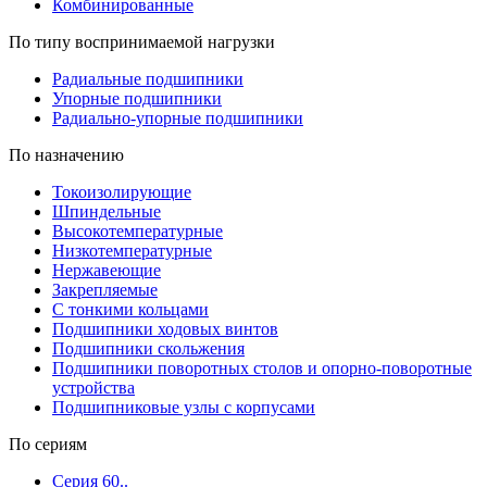
Комбинированные
По типу воспринимаемой нагрузки
Радиальные подшипники
Упорные подшипники
Радиально-упорные подшипники
По назначению
Токоизолирующие
Шпиндельные
Высокотемпературные
Низкотемпературные
Нержавеющие
Закрепляемые
С тонкими кольцами
Подшипники ходовых винтов
Подшипники скольжения
Подшипники поворотных столов и опорно-поворотные
устройства
Подшипниковые узлы с корпусами
По сериям
Серия 60..