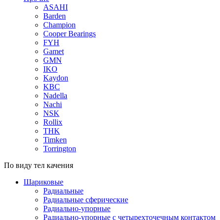
ASAHI
Barden
Champion
Cooper Bearings
FYH
Gamet
GMN
IKO
Kaydon
KBC
Nadella
Nachi
NSK
Rollix
THK
Timken
Torrington
По виду тел качения
Шариковые
Радиальные
Радиальные сферические
Радиально-упорные
Радиально-упорные с четырехточечным контактом