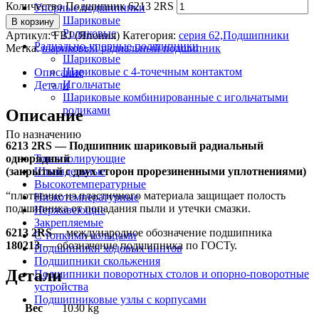
Количество Подшипник 6213 2RS
Упорные подшипники
Шариковые
В корзину
Роликовые
Артикул:
FBJ (Япония)
Категория:
серия 62,Подшипники
Радиально-упорные подшипники
Метка:
шариковый радиальный подшипник
Шариковые
Шариковые с 4-точечным контактом
Описание
Игольчатые
Детали
Шариковые комбинированные с игольчатыми
роликами
Описание
По назначению
6213 2RS — Подшипник шариковый радиальный
однорядный
Токоизолирующие
(закрытый с двух сторон прорезиненными уплотнениями)
Шпиндельные
Высокотемпературные
“плотнение из пластичного материала защищает полость
Низкотемпературные
подшипника от попадания пыли и утечки смазки.
Нержавеющие
Закрепляемые
6213 2RS
— международное обозначение подшипника
С тонкими кольцами
180213
— обозначение подшипника по ГОСТу.
Подшипники ходовых винтов
Подшипники скольжения
Детали
Подшипники поворотных столов и опорно-поворотные
устройства
Подшипниковые узлы с корпусами
Вес
1030 kg