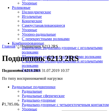
Упорные
Роликовые
Цилиндрические
Игольчатые
Конические
Самоустанавливающиеся
Упорные
Упорно-радиальные
C перекрестными роликами
Комбинированные
Главная
\ \ Подшипник 6213 2RS
Шариковые радиально-упорные с игольчатыми
роликами
Подшипник 6213 2RS
Шариковые упорные с игольчатыми роликами
С короткими цилиндрическими и игольчатыми
роликами
Роликовые
Подшипник 6213 2RS
31.07.2019 10:37
По типу воспринимаемой нагрузки
Радиальные подшипники
Радиальные
Радиальные сферические
Радиально-упорные
₽
1,785.00
Радиально-упорные с четырехточечным контактом
Упорные