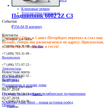
Клиновые ремни ContiTech
Сальники подшипника
Клиновые ремни
Техпластина резиновая
Подшипник 6002 2Z C3
События
₽
356.84
В корзину
Контакты
Внимание! Офис в Санкт-Петербурге переехал и стал еще
больше, теперь мы располагаемся по адресу: Прилукская,
д.28, литер.А! Ждем Вас в гости!
+7 (499) 703-31-99 -
Москва
+7 (499) 703-31-99 -
Воскресенск
+7 (496) 571-97-23 -
Электросталь
Новостная лента
+7 (351) 202-02-32 -
Все новости
Челябинск
06.07.2018
Подшипник в основе дома
04.07.2018
Государство поддержит челябинские подшипники
+7 (4842) 71-59-15 -
Калуга
02.07.2018
+7 (4845) 83-82-78 -
Schaeffler Audi Sport – новая история побед
Обнинск
Найти: