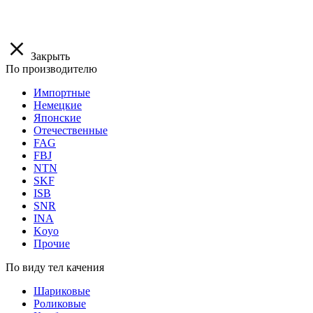
Закрыть
По производителю
Импортные
Немецкие
Японские
Отечественные
FAG
FBJ
NTN
SKF
ISB
SNR
INA
Koyo
Прочие
По виду тел качения
Шариковые
Роликовые