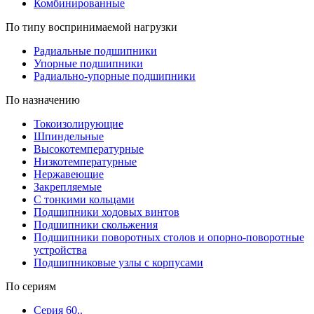
Комбинированные
По типу воспринимаемой нагрузки
Радиальные подшипники
Упорные подшипники
Радиально-упорные подшипники
По назначению
Токоизолирующие
Шпиндельные
Высокотемпературные
Низкотемпературные
Нержавеющие
Закрепляемые
С тонкими кольцами
Подшипники ходовых винтов
Подшипники скольжения
Подшипники поворотных столов и опорно-поворотные
устройства
Подшипниковые узлы с корпусами
По сериям
Серия 60..