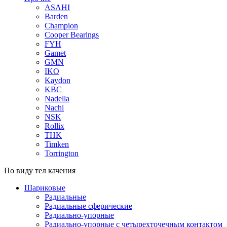
ASAHI
Barden
Champion
Cooper Bearings
FYH
Gamet
GMN
IKO
Kaydon
KBC
Nadella
Nachi
NSK
Rollix
THK
Timken
Torrington
По виду тел качения
Шариковые
Радиальные
Радиальные сферические
Радиально-упорные
Радиально-упорные с четырехточечным контактом