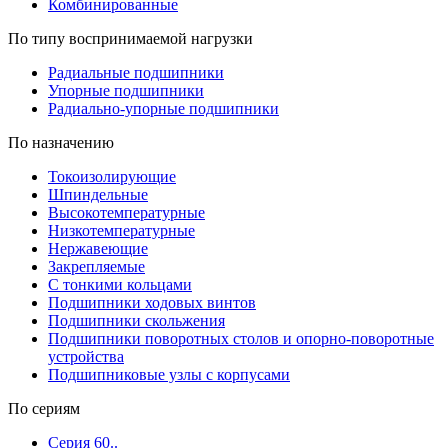
Комбинированные
По типу воспринимаемой нагрузки
Радиальные подшипники
Упорные подшипники
Радиально-упорные подшипники
По назначению
Токоизолирующие
Шпиндельные
Высокотемпературные
Низкотемпературные
Нержавеющие
Закрепляемые
С тонкими кольцами
Подшипники ходовых винтов
Подшипники скольжения
Подшипники поворотных столов и опорно-поворотные
устройства
Подшипниковые узлы с корпусами
По сериям
Серия 60..