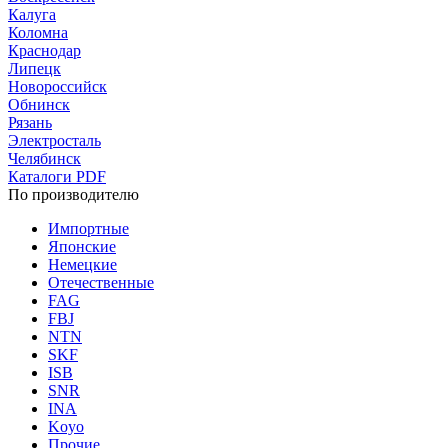
Калуга
Коломна
Краснодар
Липецк
Новороссийск
Обнинск
Рязань
Электросталь
Челябинск
Каталоги PDF
По производителю
Импортные
Японские
Немецкие
Отечественные
FAG
FBJ
NTN
SKF
ISB
SNR
INA
Koyo
Прочие