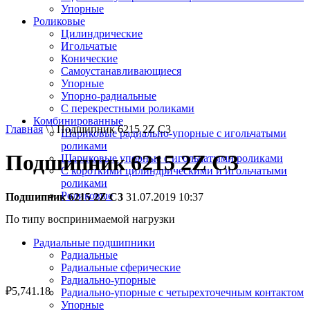
Упорные
Роликовые
Цилиндрические
Игольчатые
Конические
Самоустанавливающиеся
Упорные
Упорно-радиальные
C перекрестными роликами
Комбинированные
Главная
\ \ Подшипник 6215 2Z C3
Шариковые радиально-упорные с игольчатыми
роликами
Подшипник 6215 2Z C3
Шариковые упорные с игольчатыми роликами
С короткими цилиндрическими и игольчатыми
роликами
Роликовые
Подшипник 6215 2Z C3
31.07.2019 10:37
По типу воспринимаемой нагрузки
Радиальные подшипники
Радиальные
Радиальные сферические
Радиально-упорные
₽
5,741.18
Радиально-упорные с четырехточечным контактом
Упорные