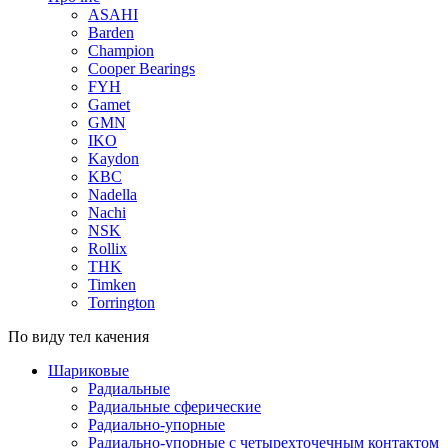
ASAHI
Barden
Champion
Cooper Bearings
FYH
Gamet
GMN
IKO
Kaydon
KBC
Nadella
Nachi
NSK
Rollix
THK
Timken
Torrington
По виду тел качения
Шариковые
Радиальные
Радиальные сферические
Радиально-упорные
Радиально-упорные с четырехточечным контактом