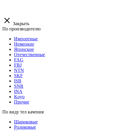
Закрыть
По производителю
Импортные
Немецкие
Японские
Отечественные
FAG
FBJ
NTN
SKF
ISB
SNR
INA
Koyo
Прочие
По виду тел качения
Шариковые
Роликовые