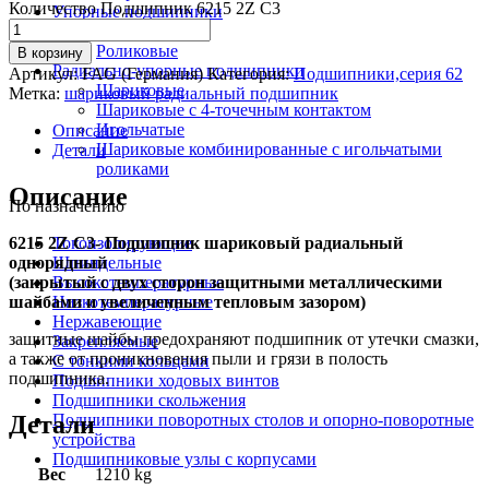
Количество Подшипник 6215 2Z C3
Упорные подшипники
Шариковые
Роликовые
В корзину
Радиально-упорные подшипники
Артикул:
FAG (Германия)
Категория:
Подшипники,серия 62
Шариковые
Метка:
шариковый радиальный подшипник
Шариковые с 4-точечным контактом
Игольчатые
Описание
Шариковые комбинированные с игольчатыми
Детали
роликами
Описание
По назначению
6215 2Z C3- Подшипник шариковый радиальный
Токоизолирующие
однорядный
Шпиндельные
(закрытый с двух сторон защитными металлическими
Высокотемпературные
шайбами и увеличенным тепловым зазором)
Низкотемпературные
Нержавеющие
защитные шайбы предохраняют подшипник от утечки смазки,
Закрепляемые
а также от проникновения пыли и грязи в полость
С тонкими кольцами
подшипника.
Подшипники ходовых винтов
Подшипники скольжения
Детали
Подшипники поворотных столов и опорно-поворотные
устройства
Подшипниковые узлы с корпусами
Вес
1210 kg