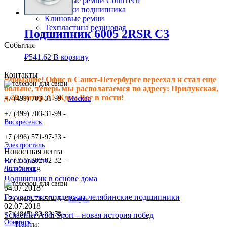
Клиновые ремни ContiTech
Сальники подшипника
Клиновые ремни
Техпластина резиновая
Подшипник 6005 2RSR C3
События
₽
541.62
В корзину
Контакты
Внимание! Офис в Санкт-Петербурге переехал и стал еще
больше, теперь мы располагаемся по адресу: Прилукская,
д.28, литер.А! Ждем Вас в гости!
+7 (499) 703-31-99 -
Москва
+7 (499) 703-31-99 -
Воскресенск
+7 (496) 571-97-23 -
Электросталь
Новостная лента
Все новости
+7 (351) 202-02-32 -
Челябинск
06.07.2018
Подшипник в основе дома
04.07.2018
Государство поддержит челябинские подшипники
+7 (4842) 71-59-15 -
Калуга
02.07.2018
+7 (4845) 83-82-78 -
Schaeffler Audi Sport – новая история побед
Обнинск
Найти: