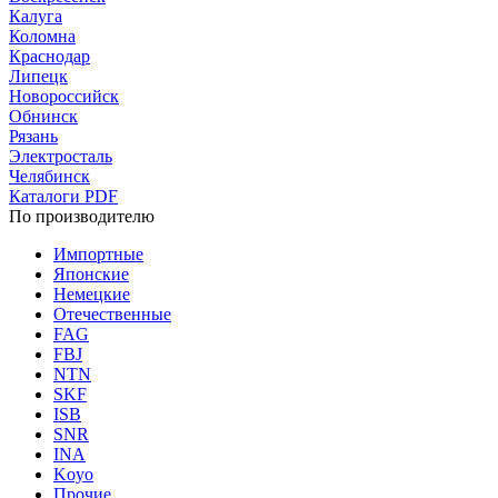
Калуга
Коломна
Краснодар
Липецк
Новороссийск
Обнинск
Рязань
Электросталь
Челябинск
Каталоги PDF
По производителю
Импортные
Японские
Немецкие
Отечественные
FAG
FBJ
NTN
SKF
ISB
SNR
INA
Koyo
Прочие