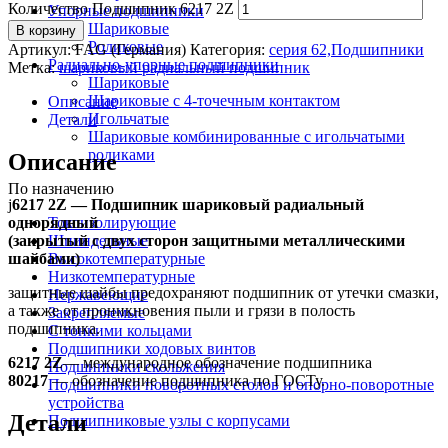
Количество Подшипник 6217 2Z
Упорные подшипники
Шариковые
В корзину
Роликовые
Артикул:
FAG (Германия)
Категория:
серия 62,Подшипники
Радиально-упорные подшипники
Метка:
шариковый радиальный подшипник
Шариковые
Шариковые с 4-точечным контактом
Описание
Игольчатые
Детали
Шариковые комбинированные с игольчатыми
роликами
Описание
По назначению
ј
6217 2Z — Подшипник шариковый радиальный
однорядный
Токоизолирующие
(закрытый с двух сторон защитными металлическими
Шпиндельные
шайбами)
Высокотемпературные
Низкотемпературные
защитные шайбы предохраняют подшипник от утечки смазки,
Нержавеющие
а также от проникновения пыли и грязи в полость
Закрепляемые
подшипника.
С тонкими кольцами
Подшипники ходовых винтов
6217 2Z
— международное обозначение подшипника
Подшипники скольжения
80217
— обозначение подшипника по ГОСТу.
Подшипники поворотных столов и опорно-поворотные
устройства
Детали
Подшипниковые узлы с корпусами