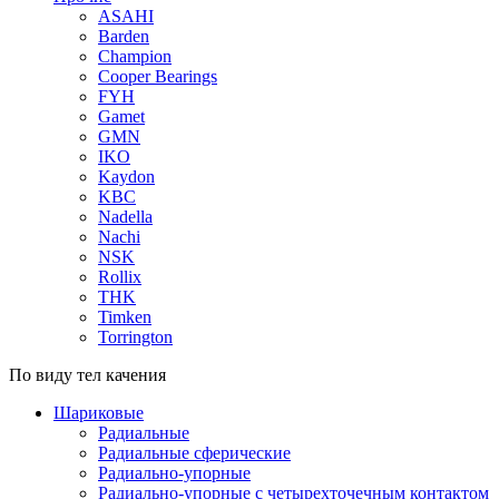
ASAHI
Barden
Champion
Cooper Bearings
FYH
Gamet
GMN
IKO
Kaydon
KBC
Nadella
Nachi
NSK
Rollix
THK
Timken
Torrington
По виду тел качения
Шариковые
Радиальные
Радиальные сферические
Радиально-упорные
Радиально-упорные с четырехточечным контактом