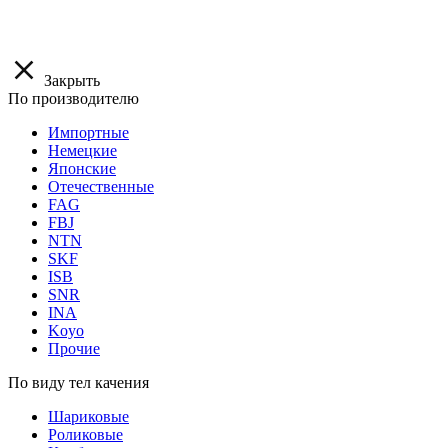
Закрыть
По производителю
Импортные
Немецкие
Японские
Отечественные
FAG
FBJ
NTN
SKF
ISB
SNR
INA
Koyo
Прочие
По виду тел качения
Шариковые
Роликовые