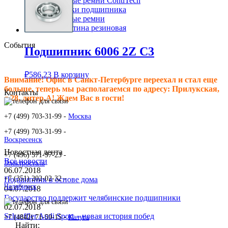
Клиновые ремни ContiTech
Сальники подшипника
Клиновые ремни
Техпластина резиновая
События
Подшипник 6006 2Z C3
₽
586.23
В корзину
Внимание! Офис в Санкт-Петербурге переехал и стал еще
больше, теперь мы располагаемся по адресу: Прилукская,
Контакты
д.28, литер.А! Ждем Вас в гости!
+7 (499) 703-31-99 -
Москва
+7 (499) 703-31-99 -
Воскресенск
Новостная лента
+7 (496) 571-97-23 -
Все новости
Электросталь
06.07.2018
+7 (351) 202-02-32 -
Подшипник в основе дома
Челябинск
04.07.2018
Государство поддержит челябинские подшипники
02.07.2018
Schaeffler Audi Sport – новая история побед
+7 (4842) 71-59-15 -
Калуга
Найти: