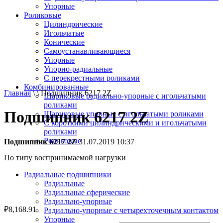
Упорные
Роликовые
Цилиндрические
Игольчатые
Конические
Самоустанавливающиеся
Упорные
Упорно-радиальные
C перекрестными роликами
Комбинированные
Главная
\ \ Подшипник 6217 2Z
Шариковые радиально-упорные с игольчатыми
роликами
Подшипник 6217 2Z
Шариковые упорные с игольчатыми роликами
С короткими цилиндрическими и игольчатыми
роликами
Роликовые
Подшипник 6217 2Z
31.07.2019 10:37
По типу воспринимаемой нагрузки
Радиальные подшипники
Радиальные
Радиальные сферические
Радиально-упорные
₽
8,168.91
Радиально-упорные с четырехточечным контактом
Упорные