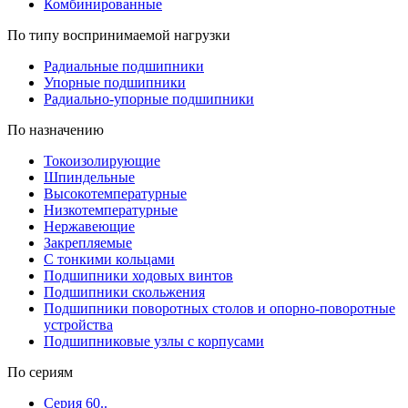
Комбинированные
По типу воспринимаемой нагрузки
Радиальные подшипники
Упорные подшипники
Радиально-упорные подшипники
По назначению
Токоизолирующие
Шпиндельные
Высокотемпературные
Низкотемпературные
Нержавеющие
Закрепляемые
С тонкими кольцами
Подшипники ходовых винтов
Подшипники скольжения
Подшипники поворотных столов и опорно-поворотные
устройства
Подшипниковые узлы с корпусами
По сериям
Серия 60..