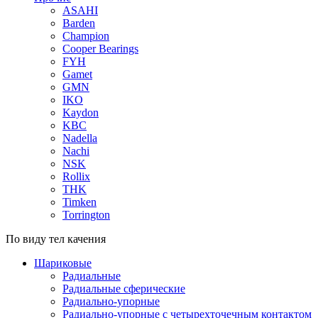
ASAHI
Barden
Champion
Cooper Bearings
FYH
Gamet
GMN
IKO
Kaydon
KBC
Nadella
Nachi
NSK
Rollix
THK
Timken
Torrington
По виду тел качения
Шариковые
Радиальные
Радиальные сферические
Радиально-упорные
Радиально-упорные с четырехточечным контактом