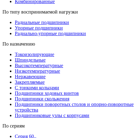
Комбинированные
По типу воспринимаемой нагрузки
Радиальные подшипники
Упорные подшипники
Радиально-упорные подшипники
По назначению
Токоизолирующие
Шпиндельные
Высокотемпературные
Низкотемпературные
Нержавеющие
Закрепляемые
С тонкими кольцами
Подшипники ходовых винтов
Подшипники скольжения
Подшипники поворотных столов и опорно-поворотные
устройства
Подшипниковые узлы с корпусами
По сериям
Серия 60..