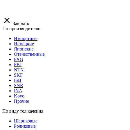
Закрыть
По производителю
Импортные
Немецкие
Японские
Отечественные
FAG
FBJ
NTN
SKF
ISB
SNR
INA
Koyo
Прочие
По виду тел качения
Шариковые
Роликовые