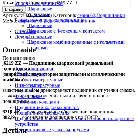
Количество Подшипник 6219 ZZ
Упорные подшипники
Шариковые
В корзину
Роликовые
Артикул:
FBJ (Япония)
Категория:
серия 62,Подшипники
Радиально-упорные подшипники
Метка:
шариковый радиальный подшипник
Шариковые
Шариковые с 4-точечным контактом
Описание
Игольчатые
Детали
Шариковые комбинированные с игольчатыми
роликами
Описание
По назначению
ј
6219 ZZ — Подшипник шариковый радиальный
однорядный
Токоизолирующие
(закрытый с двух сторон защитными металлическими
Шпиндельные
шайбами)
Высокотемпературные
Низкотемпературные
защитные шайбы предохраняют подшипник от утечки смазки,
Нержавеющие
а также от проникновения пыли и грязи в полость
Закрепляемые
подшипника.
С тонкими кольцами
Подшипники ходовых винтов
6219 ZZ
— международное обозначение подшипника
Подшипники скольжения
80219
— обозначение подшипника по ГОСТу.
Подшипники поворотных столов и опорно-поворотные
устройства
Детали
Подшипниковые узлы с корпусами