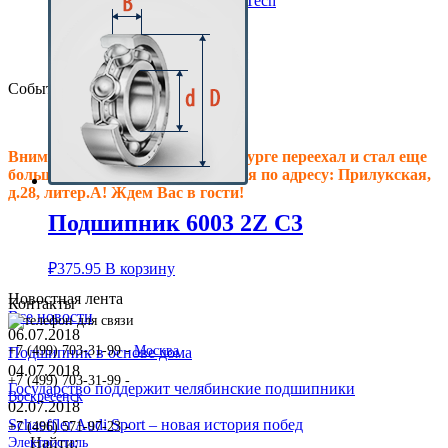
Клиновые ремни ContiTech
Сальники подшипника
Клиновые ремни
Техпластина резиновая
События
Внимание! Офис в Санкт-Петербурге переехал и стал еще
больше, теперь мы располагаемся по адресу: Прилукская,
д.28, литер.А! Ждем Вас в гости!
Подшипник 6003 2Z C3
₽
375.95
В корзину
Новостная лента
Контакты
Все новости
06.07.2018
+7 (499) 703-31-99 -
Москва
Подшипник в основе дома
04.07.2018
+7 (499) 703-31-99 -
Государство поддержит челябинские подшипники
Воскресенск
02.07.2018
Schaeffler Audi Sport – новая история побед
+7 (496) 571-97-23 -
Найти:
Электросталь