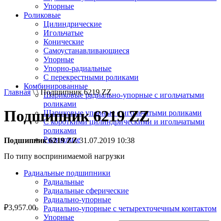
Упорные
Роликовые
Цилиндрические
Игольчатые
Конические
Самоустанавливающиеся
Упорные
Упорно-радиальные
C перекрестными роликами
Комбинированные
Главная
\ \ Подшипник 6219 ZZ
Шариковые радиально-упорные с игольчатыми
роликами
Подшипник 6219 ZZ
Шариковые упорные с игольчатыми роликами
С короткими цилиндрическими и игольчатыми
роликами
Роликовые
Подшипник 6219 ZZ
31.07.2019 10:38
По типу воспринимаемой нагрузки
Радиальные подшипники
Радиальные
Радиальные сферические
Радиально-упорные
₽
3,957.00
Радиально-упорные с четырехточечным контактом
Упорные