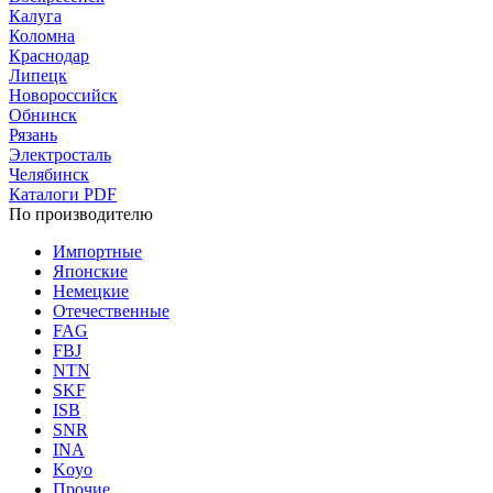
Калуга
Коломна
Краснодар
Липецк
Новороссийск
Обнинск
Рязань
Электросталь
Челябинск
Каталоги PDF
По производителю
Импортные
Японские
Немецкие
Отечественные
FAG
FBJ
NTN
SKF
ISB
SNR
INA
Koyo
Прочие