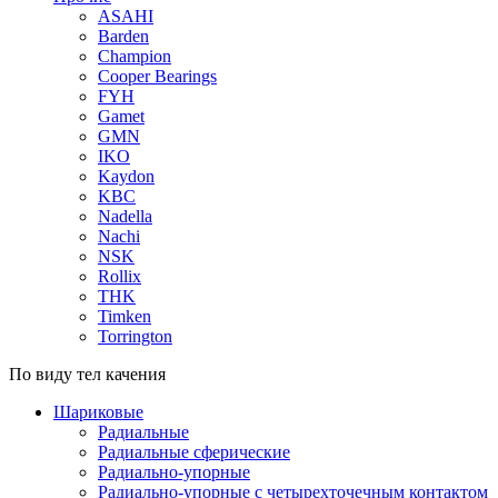
ASAHI
Barden
Champion
Cooper Bearings
FYH
Gamet
GMN
IKO
Kaydon
KBC
Nadella
Nachi
NSK
Rollix
THK
Timken
Torrington
По виду тел качения
Шариковые
Радиальные
Радиальные сферические
Радиально-упорные
Радиально-упорные с четырехточечным контактом