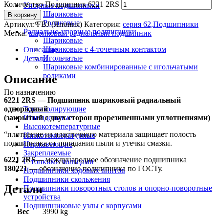
Количество Подшипник 6221 2RS
Упорные подшипники
Шариковые
В корзину
Роликовые
Артикул:
FBJ (Япония)
Категория:
серия 62,Подшипники
Радиально-упорные подшипники
Метка:
шариковый радиальный подшипник
Шариковые
Шариковые с 4-точечным контактом
Описание
Игольчатые
Детали
Шариковые комбинированные с игольчатыми
роликами
Описание
По назначению
6221 2RS — Подшипник шариковый радиальный
однорядный
Токоизолирующие
(закрытый с двух сторон прорезиненными уплотнениями)
Шпиндельные
Высокотемпературные
“плотнение из пластичного материала защищает полость
Низкотемпературные
подшипника от попадания пыли и утечки смазки.
Нержавеющие
Закрепляемые
6221 2RS
— международное обозначение подшипника
С тонкими кольцами
180221
— обозначение подшипника по ГОСТу.
Подшипники ходовых винтов
Подшипники скольжения
Детали
Подшипники поворотных столов и опорно-поворотные
устройства
Подшипниковые узлы с корпусами
Вес
3990 kg