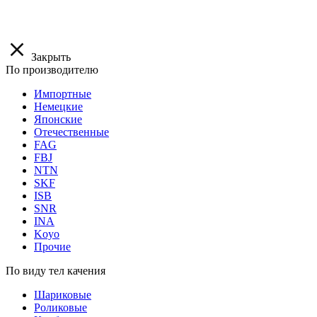
Закрыть
По производителю
Импортные
Немецкие
Японские
Отечественные
FAG
FBJ
NTN
SKF
ISB
SNR
INA
Koyo
Прочие
По виду тел качения
Шариковые
Роликовые