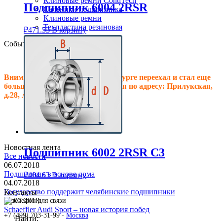
Клиновые ремни ContiTech
Подшипник 6004 2RSR
Сальники подшипника
Клиновые ремни
Техпластина резиновая
₽
471.53
В корзину
События
Внимание! Офис в Санкт-Петербурге переехал и стал еще
больше, теперь мы располагаемся по адресу: Прилукская,
д.28, литер.А! Ждем Вас в гости!
Новостная лента
Подшипник 6002 2RSR C3
Все новости
06.07.2018
Подшипник в основе дома
₽
404.63
В корзину
04.07.2018
Государство поддержит челябинские подшипники
Контакты
02.07.2018
Schaeffler Audi Sport – новая история побед
+7 (499) 703-31-99 -
Москва
Найти: