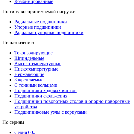
Комбинированные
По типу воспринимаемой нагрузки
Радиальные подшипники
Упорные подшипники
Радиально-упорные подшипники
По назначению
Токоизолирующие
Шпиндельные
Высокотемпературные
Низкотемпературные
Нержавеющие
Закрепляемые
С тонкими кольцами
Подшипники ходовых винтов
Подшипники скольжения
Подшипники поворотных столов и опорно-поворотные
устройства
Подшипниковые узлы с корпусами
По сериям
Серия 60..