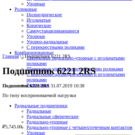
Упорные
Роликовые
Цилиндрические
Игольчатые
Конические
Самоустанавливающиеся
Упорные
Упорно-радиальные
C перекрестными роликами
Комбинированные
Главная
\ \ Подшипник 6221 2RS
Шариковые радиально-упорные с игольчатыми
роликами
Подшипник 6221 2RS
Шариковые упорные с игольчатыми роликами
С короткими цилиндрическими и игольчатыми
роликами
Роликовые
Подшипник 6221 2RS
31.07.2019 10:38
По типу воспринимаемой нагрузки
Радиальные подшипники
Радиальные
Радиальные сферические
Радиально-упорные
₽
5,745.00
Радиально-упорные с четырехточечным контактом
Упорные