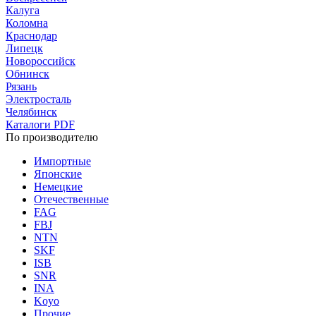
Калуга
Коломна
Краснодар
Липецк
Новороссийск
Обнинск
Рязань
Электросталь
Челябинск
Каталоги PDF
По производителю
Импортные
Японские
Немецкие
Отечественные
FAG
FBJ
NTN
SKF
ISB
SNR
INA
Koyo
Прочие