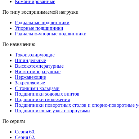
Комбинированные
По типу воспринимаемой нагрузки
Радиальные подшипники
Упорные подшипники
Радиально-упорные подшипники
По назначению
Токоизолирующие
Шпиндельные
Высокотемпературные
Низкотемпературные
Нержавеющие
Закрепляемые
С тонкими кольцами
Подшипники ходовых винтов
Подшипники скольжения
Подшипники поворотных столов и опорно-поворотные у
Подшипниковые узлы с корпусами
По сериям
Серия 60..
Серия 62..