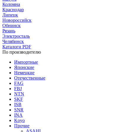
Коломна
Краснодар
Липецк
Новороссийск
Обнинск
Рязань
Электросталь
Челябинск
Каталоги PDF
По производителю
Импортные
Японские
Немецкие
Отечественные
FAG
FBJ
NTN
SKF
ISB
SNR
INA
Koyo
Прочие
ASAHI