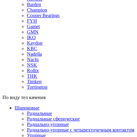
Barden
Champion
Cooper Bearings
FYH
Gamet
GMN
IKO
Kaydon
KBC
Nadella
Nachi
NSK
Rollix
THK
Timken
Torrington
По виду тел качения
Шариковые
Радиальные
Радиальные сферические
Радиально-упорные
Радиально-упорные с четырехточечным контактом
Упорные