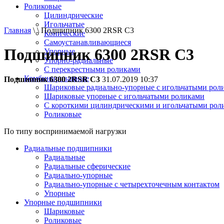
Роликовые
Цилиндрические
Игольчатые
Главная
\ \ Подшипник 6300 2RSR C3
Конические
Самоустанавливающиеся
Подшипник 6300 2RSR C3
Упорные
Упорно-радиальные
C перекрестными роликами
Комбинированные
Подшипник 6300 2RSR C3
31.07.2019 10:37
Шариковые радиально-упорные с игольчатыми рол
Шариковые упорные с игольчатыми роликами
С короткими цилиндрическими и игольчатыми рол
Роликовые
По типу воспринимаемой нагрузки
Радиальные подшипники
Радиальные
Радиальные сферические
Радиально-упорные
Радиально-упорные с четырехточечным контактом
Упорные
Упорные подшипники
Шариковые
Роликовые