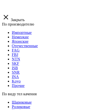
Закрыть
По производителю
Импортные
Немецкие
Японские
Отечественные
FAG
FBJ
NTN
SKF
ISB
SNR
INA
Koyo
Прочие
По виду тел качения
Шариковые
Роликовые