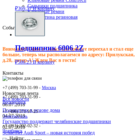
Клиновые ремни ContiTech
Сальники подшипника
₽
369.57
В корзину
Клиновые ремни
Техпластина резиновая
События
Подшипник 6006 2Z
Внимание! Офис в Санкт-Петербурге переехал и стал еще
больше, теперь мы располагаемся по адресу: Прилукская,
д.28, литер.А! Ждем Вас в гости!
₽
586.23
В корзину
Контакты
+7 (499) 703-31-99 -
Москва
Новостная лента
+7 (499) 703-31-99 -
Все новости
Воскресенск
06.07.2018
Подшипник в основе дома
+7 (496) 571-97-23 -
04.07.2018
Электросталь
Государство поддержит челябинские подшипники
+7 (351) 202-02-32 -
02.07.2018
Челябинск
Schaeffler Audi Sport – новая история побед
Найти: