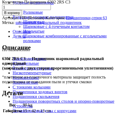
Количество Подшипник 6302 2RS C3
Упорные подшипники
Шариковые
Роликовые
В корзину
Радиально-упорные подшипники
Артикул:
FBJ (Япония)
Категория:
Подшипники,серия 63
Шариковые
Метка:
шариковый радиальный подшипник
Шариковые с 4-точечным контактом
Игольчатые
Описание
Шариковые комбинированные с игольчатыми
Детали
роликами
Описание
По назначению
6302 2RS C3 — Подшипник шариковый радиальный
Токоизолирующие
однорядный
Шпиндельные
(закрытый с двух сторон прорезиненными уплотнениями)
Высокотемпературные
Низкотемпературные
“плотнение из пластичного материала защищает полость
Нержавеющие
подшипника от попадания пыли и утечки смазки
Закрепляемые
С тонкими кольцами
Детали
Подшипники ходовых винтов
Подшипники скольжения
Подшипники поворотных столов и опорно-поворотные
Вес
90 kg
устройства
Габариты
15 × 42 × 13 cm
Подшипниковые узлы с корпусами