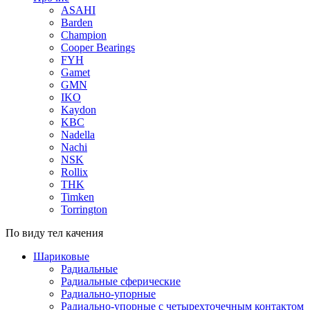
ASAHI
Barden
Champion
Cooper Bearings
FYH
Gamet
GMN
IKO
Kaydon
KBC
Nadella
Nachi
NSK
Rollix
THK
Timken
Torrington
По виду тел качения
Шариковые
Радиальные
Радиальные сферические
Радиально-упорные
Радиально-упорные с четырехточечным контактом