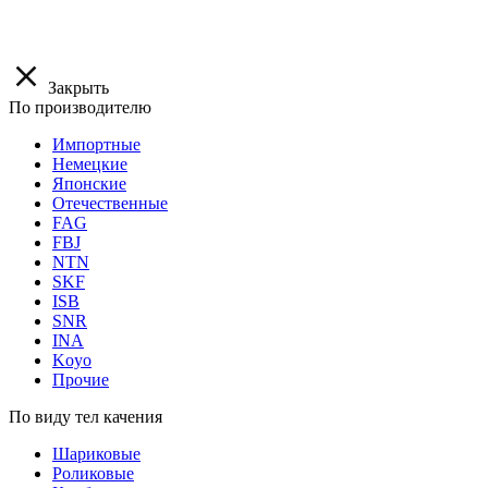
Закрыть
По производителю
Импортные
Немецкие
Японские
Отечественные
FAG
FBJ
NTN
SKF
ISB
SNR
INA
Koyo
Прочие
По виду тел качения
Шариковые
Роликовые