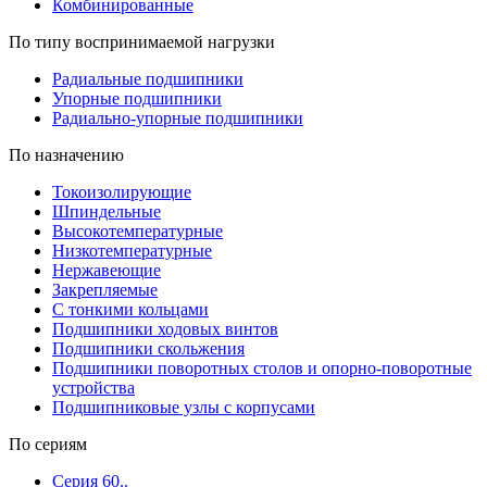
Комбинированные
По типу воспринимаемой нагрузки
Радиальные подшипники
Упорные подшипники
Радиально-упорные подшипники
По назначению
Токоизолирующие
Шпиндельные
Высокотемпературные
Низкотемпературные
Нержавеющие
Закрепляемые
С тонкими кольцами
Подшипники ходовых винтов
Подшипники скольжения
Подшипники поворотных столов и опорно-поворотные
устройства
Подшипниковые узлы с корпусами
По сериям
Серия 60..