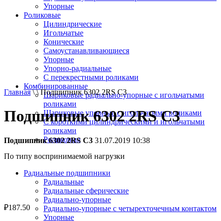
Упорные
Роликовые
Цилиндрические
Игольчатые
Конические
Самоустанавливающиеся
Упорные
Упорно-радиальные
C перекрестными роликами
Комбинированные
Главная
\ \ Подшипник 6302 2RS C3
Шариковые радиально-упорные с игольчатыми
роликами
Подшипник 6302 2RS C3
Шариковые упорные с игольчатыми роликами
С короткими цилиндрическими и игольчатыми
роликами
Роликовые
Подшипник 6302 2RS C3
31.07.2019 10:38
По типу воспринимаемой нагрузки
Радиальные подшипники
Радиальные
Радиальные сферические
Радиально-упорные
₽
187.50
Радиально-упорные с четырехточечным контактом
Упорные