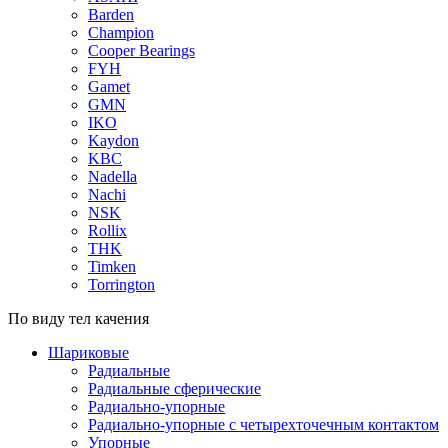
Barden
Champion
Cooper Bearings
FYH
Gamet
GMN
IKO
Kaydon
KBC
Nadella
Nachi
NSK
Rollix
THK
Timken
Torrington
По виду тел качения
Шариковые
Радиальные
Радиальные сферические
Радиально-упорные
Радиально-упорные с четырехточечным контактом
Упорные