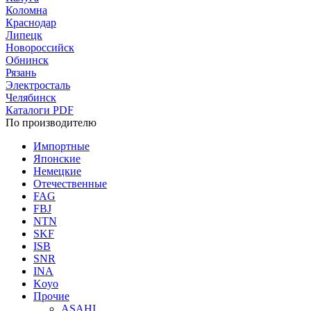
Коломна
Краснодар
Липецк
Новороссийск
Обнинск
Рязань
Электросталь
Челябинск
Каталоги PDF
По производителю
Импортные
Японские
Немецкие
Отечественные
FAG
FBJ
NTN
SKF
ISB
SNR
INA
Koyo
Прочие
ASAHI