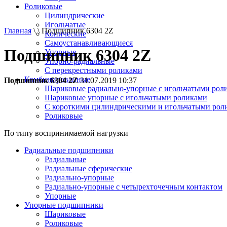
Роликовые
Цилиндрические
Игольчатые
Главная
\ \ Подшипник 6304 2Z
Конические
Самоустанавливающиеся
Подшипник 6304 2Z
Упорные
Упорно-радиальные
C перекрестными роликами
Комбинированные
Подшипник 6304 2Z
31.07.2019 10:37
Шариковые радиально-упорные с игольчатыми рол
Шариковые упорные с игольчатыми роликами
С короткими цилиндрическими и игольчатыми рол
Роликовые
По типу воспринимаемой нагрузки
Радиальные подшипники
Радиальные
Радиальные сферические
Радиально-упорные
Радиально-упорные с четырехточечным контактом
Упорные
Упорные подшипники
Шариковые
Роликовые