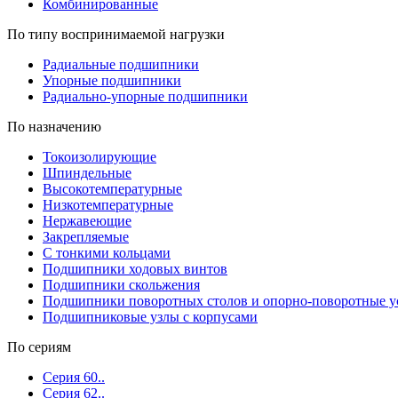
Комбинированные
По типу воспринимаемой нагрузки
Радиальные подшипники
Упорные подшипники
Радиально-упорные подшипники
По назначению
Токоизолирующие
Шпиндельные
Высокотемпературные
Низкотемпературные
Нержавеющие
Закрепляемые
С тонкими кольцами
Подшипники ходовых винтов
Подшипники скольжения
Подшипники поворотных столов и опорно-поворотные у
Подшипниковые узлы с корпусами
По сериям
Серия 60..
Серия 62..