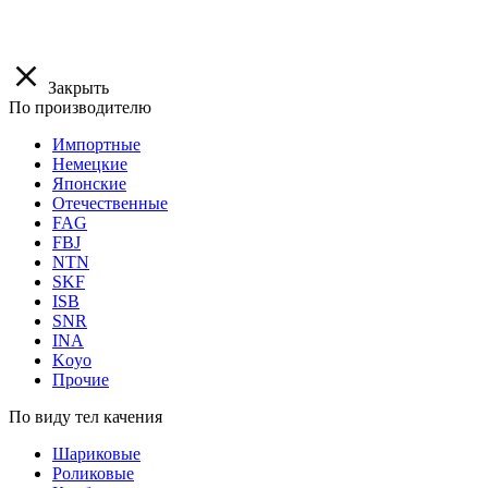
Закрыть
По производителю
Импортные
Немецкие
Японские
Отечественные
FAG
FBJ
NTN
SKF
ISB
SNR
INA
Koyo
Прочие
По виду тел качения
Шариковые
Роликовые