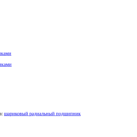
иками
иками
а:
шариковый радиальный подшипник