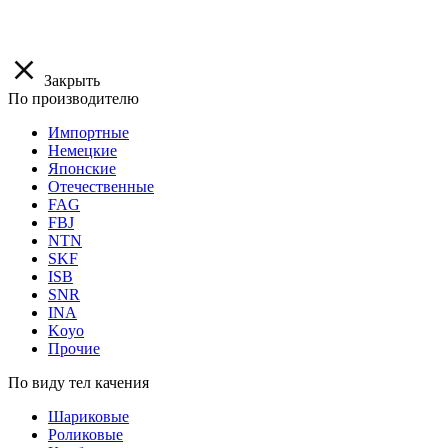
Закрыть
По производителю
Импортные
Немецкие
Японские
Отечественные
FAG
FBJ
NTN
SKF
ISB
SNR
INA
Koyo
Прочие
По виду тел качения
Шариковые
Роликовые