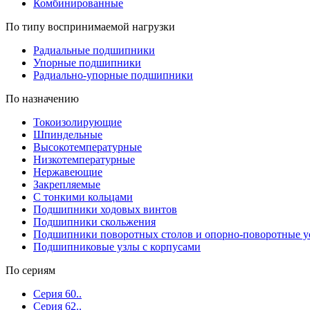
Комбинированные
По типу воспринимаемой нагрузки
Радиальные подшипники
Упорные подшипники
Радиально-упорные подшипники
По назначению
Токоизолирующие
Шпиндельные
Высокотемпературные
Низкотемпературные
Нержавеющие
Закрепляемые
С тонкими кольцами
Подшипники ходовых винтов
Подшипники скольжения
Подшипники поворотных столов и опорно-поворотные у
Подшипниковые узлы с корпусами
По сериям
Серия 60..
Серия 62..