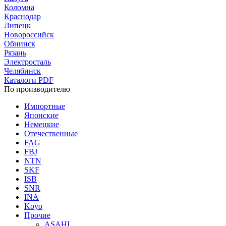
Коломна
Краснодар
Липецк
Новороссийск
Обнинск
Рязань
Электросталь
Челябинск
Каталоги PDF
По производителю
Импортные
Японские
Немецкие
Отечественные
FAG
FBJ
NTN
SKF
ISB
SNR
INA
Koyo
Прочие
ASAHI