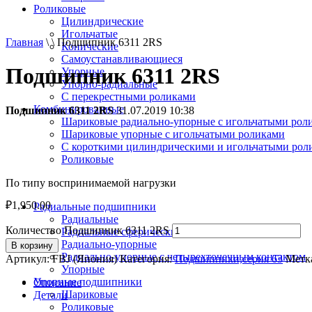
Роликовые
Цилиндрические
Игольчатые
Главная
\ \ Подшипник 6311 2RS
Конические
Самоустанавливающиеся
Подшипник 6311 2RS
Упорные
Упорно-радиальные
C перекрестными роликами
Комбинированные
Подшипник 6311 2RS
31.07.2019 10:38
Шариковые радиально-упорные с игольчатыми рол
Шариковые упорные с игольчатыми роликами
С короткими цилиндрическими и игольчатыми рол
Роликовые
По типу воспринимаемой нагрузки
₽
1,950.00
Радиальные подшипники
Радиальные
Количество Подшипник 6311 2RS
Радиальные сферические
Радиально-упорные
В корзину
Радиально-упорные с четырехточечным контактом
Артикул:
FBJ (Япония)
Категория:
Подшипники,серия 63
Метк
Упорные
Упорные подшипники
Описание
Шариковые
Детали
Роликовые