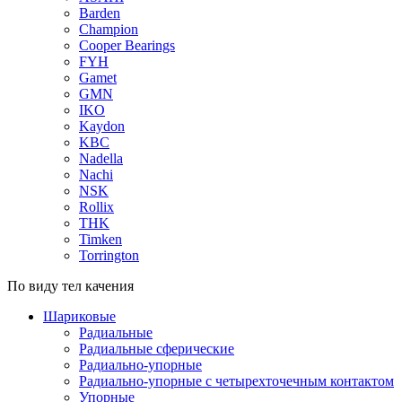
Barden
Champion
Cooper Bearings
FYH
Gamet
GMN
IKO
Kaydon
KBC
Nadella
Nachi
NSK
Rollix
THK
Timken
Torrington
По виду тел качения
Шариковые
Радиальные
Радиальные сферические
Радиально-упорные
Радиально-упорные с четырехточечным контактом
Упорные