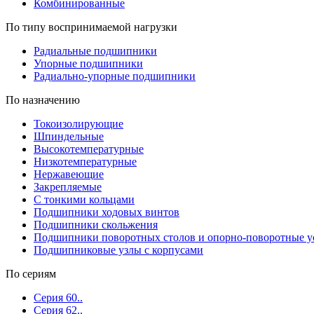
Комбинированные
По типу воспринимаемой нагрузки
Радиальные подшипники
Упорные подшипники
Радиально-упорные подшипники
По назначению
Токоизолирующие
Шпиндельные
Высокотемпературные
Низкотемпературные
Нержавеющие
Закрепляемые
С тонкими кольцами
Подшипники ходовых винтов
Подшипники скольжения
Подшипники поворотных столов и опорно-поворотные у
Подшипниковые узлы с корпусами
По сериям
Серия 60..
Серия 62..