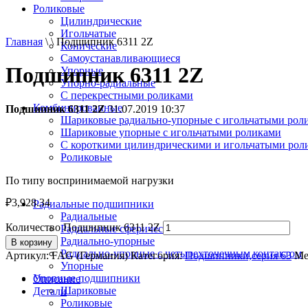
Роликовые
Цилиндрические
Игольчатые
Главная
\ \ Подшипник 6311 2Z
Конические
Самоустанавливающиеся
Подшипник 6311 2Z
Упорные
Упорно-радиальные
C перекрестными роликами
Комбинированные
Подшипник 6311 2Z
31.07.2019 10:37
Шариковые радиально-упорные с игольчатыми рол
Шариковые упорные с игольчатыми роликами
С короткими цилиндрическими и игольчатыми рол
Роликовые
По типу воспринимаемой нагрузки
₽
3,928.34
Радиальные подшипники
Радиальные
Количество Подшипник 6311 2Z
Радиальные сферические
Радиально-упорные
В корзину
Радиально-упорные с четырехточечным контактом
Артикул:
FAG (Германия)
Категория:
Подшипники,серия 63
Ме
Упорные
Упорные подшипники
Описание
Шариковые
Детали
Роликовые