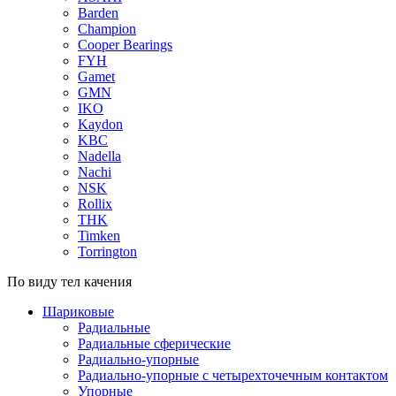
Barden
Champion
Cooper Bearings
FYH
Gamet
GMN
IKO
Kaydon
KBC
Nadella
Nachi
NSK
Rollix
THK
Timken
Torrington
По виду тел качения
Шариковые
Радиальные
Радиальные сферические
Радиально-упорные
Радиально-упорные с четырехточечным контактом
Упорные