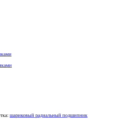
иками
иками
тка:
шариковый радиальный подшипник