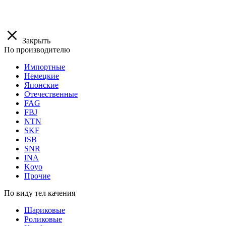
Закрыть
По производителю
Импортные
Немецкие
Японские
Отечественные
FAG
FBJ
NTN
SKF
ISB
SNR
INA
Koyo
Прочие
По виду тел качения
Шариковые
Роликовые