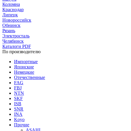
Коломна
Краснодар
Липецк
Новороссийск
Обнинск
Рязань
Электросталь
Челябинск
Каталоги PDF
По производителю
Импортные
Японские
Немецкие
Отечественные
FAG
FBJ
NTN
SKF
ISB
SNR
INA
Koyo
Прочие
ASAHI