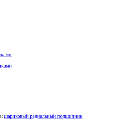
иками
иками
а:
шариковый радиальный подшипник