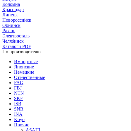
Коломна
Краснодар
Липецк
Новороссийск
Обнинск
Рязань
Электросталь
Челябинск
Каталоги PDF
По производителю
Импортные
Японские
Немецкие
Отечественные
FAG
FBJ
NTN
SKF
ISB
SNR
INA
Koyo
Прочие
ASAHI