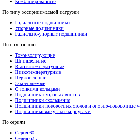
Комбинированные
По типу воспринимаемой нагрузки
Радиальные подшипники
Упорные подшипники
Радиально-упорные подшипники
По назначению
Токоизолирующие
Шпиндельные
Высокотемпературные
Низкотемпературные
Нержавеющие
Закрепляемые
С тонкими кольцами
Подшипники ходовых винтов
Подшипники скольжения
Подшипники поворотных столов и опорно-поворотные у
Подшипниковые узлы с корпусами
По сериям
Серия 60..
Серия 62..