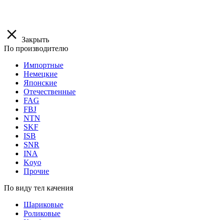
Закрыть
По производителю
Импортные
Немецкие
Японские
Отечественные
FAG
FBJ
NTN
SKF
ISB
SNR
INA
Koyo
Прочие
По виду тел качения
Шариковые
Роликовые