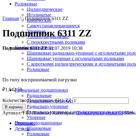
Роликовые
Цилиндрические
Игольчатые
Главная
\ \ Подшипник 6311 ZZ
Конические
Самоустанавливающиеся
Подшипник 6311 ZZ
Упорные
Упорно-радиальные
C перекрестными роликами
Комбинированные
Подшипник 6311 ZZ
31.07.2019 10:38
Шариковые радиально-упорные с игольчатыми рол
Шариковые упорные с игольчатыми роликами
С короткими цилиндрическими и игольчатыми рол
Роликовые
По типу воспринимаемой нагрузки
₽
1,942.50
Радиальные подшипники
Радиальные
Количество Подшипник 6311 ZZ
Радиальные сферические
Радиально-упорные
В корзину
Радиально-упорные с четырехточечным контактом
Артикул:
FBJ (Япония)
Категория:
Подшипники,серия 63
Метк
Упорные
Упорные подшипники
Описание
Шариковые
Детали
Роликовые