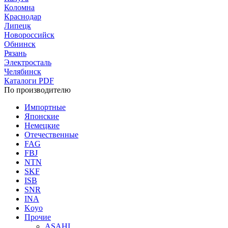
Коломна
Краснодар
Липецк
Новороссийск
Обнинск
Рязань
Электросталь
Челябинск
Каталоги PDF
По производителю
Импортные
Японские
Немецкие
Отечественные
FAG
FBJ
NTN
SKF
ISB
SNR
INA
Koyo
Прочие
ASAHI