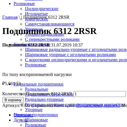
Роликовые
Цилиндрические
Игольчатые
Главная
\ \ Подшипник 6312 2RSR
Конические
Самоустанавливающиеся
Подшипник 6312 2RSR
Упорные
Упорно-радиальные
C перекрестными роликами
Комбинированные
Подшипник 6312 2RSR
31.07.2019 10:37
Шариковые радиально-упорные с игольчатыми рол
Шариковые упорные с игольчатыми роликами
С короткими цилиндрическими и игольчатыми рол
Роликовые
По типу воспринимаемой нагрузки
₽
5,661.53
Радиальные подшипники
Радиальные
Количество Подшипник 6312 2RSR
Радиальные сферические
Радиально-упорные
В корзину
Радиально-упорные с четырехточечным контактом
Артикул:
FAG (Германия)
Категория:
Подшипники,серия 63
Ме
Упорные
Упорные подшипники
Описание
Шариковые
Детали
Роликовые