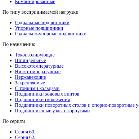
Комбинированные
По типу воспринимаемой нагрузки
Радиальные подшипники
Упорные подшипники
Радиально-упорные подшипники
По назначению
Токоизолирующие
Шпиндельные
Высокотемпературные
Низкотемпературные
Нержавеющие
Закрепляемые
С тонкими кольцами
Подшипники ходовых винтов
Подшипники скольжения
Подшипники поворотных столов и опорно-поворотные у
Подшипниковые узлы с корпусами
По сериям
Серия 60..
Серия 62..