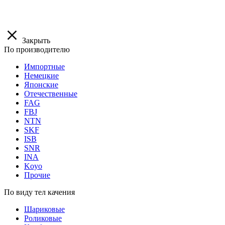
Закрыть
По производителю
Импортные
Немецкие
Японские
Отечественные
FAG
FBJ
NTN
SKF
ISB
SNR
INA
Koyo
Прочие
По виду тел качения
Шариковые
Роликовые