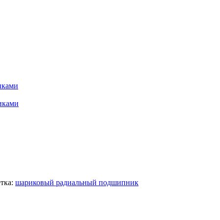
иками
иками
тка:
шариковый радиальный подшипник