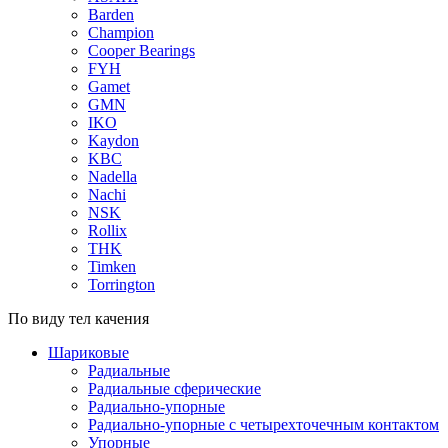
Barden
Champion
Cooper Bearings
FYH
Gamet
GMN
IKO
Kaydon
KBC
Nadella
Nachi
NSK
Rollix
THK
Timken
Torrington
По виду тел качения
Шариковые
Радиальные
Радиальные сферические
Радиально-упорные
Радиально-упорные с четырехточечным контактом
Упорные